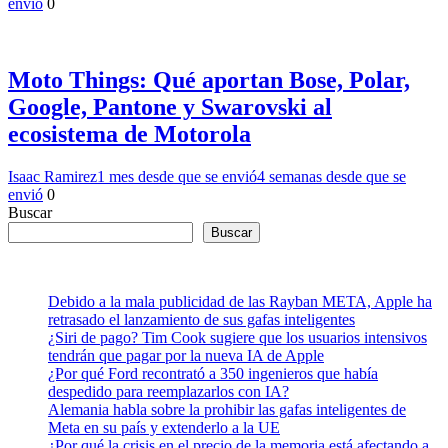
envió
0
Moto Things: Qué aportan Bose, Polar,
Google, Pantone y Swarovski al
ecosistema de Motorola
Isaac Ramirez
1 mes desde que se envió
4 semanas desde que se
envió
0
Buscar
Buscar
Debido a la mala publicidad de las Rayban META, Apple ha
retrasado el lanzamiento de sus gafas inteligentes
¿Siri de pago? Tim Cook sugiere que los usuarios intensivos
tendrán que pagar por la nueva IA de Apple
¿Por qué Ford recontrató a 350 ingenieros que había
despedido para reemplazarlos con IA?
Alemania habla sobre la prohibir las gafas inteligentes de
Meta en su país y extenderlo a la UE
¿Por qué la crisis en el precio de la memoria está afectando a