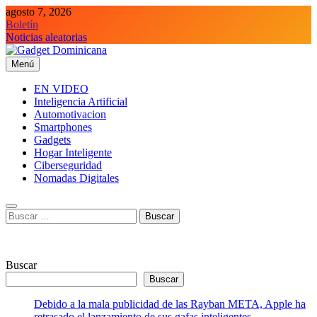
Saltar
agosto 7, 2026
al
Boletín
contenido
Noticias aleatorias
Menú
Gadget Dominicana
Gadgets, Autos y Tecnología de consumo
EN VIDEO
Inteligencia Artificial
Automotivacion
Smartphones
Gadgets
Hogar Inteligente
Ciberseguridad
Nomadas Digitales
Buscar:
Buscar
Buscar
Debido a la mala publicidad de las Rayban META, Apple ha
retrasado el lanzamiento de sus gafas inteligentes