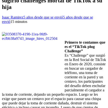
sugirió challenges mortal de TikTok a su
hija
Isaac Ramirez
5 años desde que se envió
5 años desde que se
envió
1
5 minutos
Primero te contamos que
es el “TikTok plug
Challenge”
Es “Challenge” que surgió
en la Red Social de TikTok
en Enero de 2020, consiste
en buscar un cargador de
teléfono, una toma de
corriente en la pared y un
centavo, los participantes
del desafío deben enchufar
parcialmente el cargador a
la toma de corriente, dejando un pequeño espacio. Luego se les
exige que pasen un centavo por el espacio para causar una chispa
que puede dejar la toma de corriente dañada, destruir el sistema
eléctrico o incluso causar un incendio. Luego de que cientos de