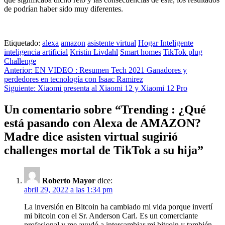
de podrían haber sido muy diferentes.
Etiquetado:
alexa
amazon
asistente virtual
Hogar Inteligente
inteligencia artificial
Kristin Livdahl
Smart homes
TikTok plug
Challenge
Navegación
Anterior:
EN VIDEO : Resumen Tech 2021 Ganadores y
perdedores en tecnología con Isaac Ramirez
de
Siguiente:
Xiaomi presenta al Xiaomi 12 y Xiaomi 12 Pro
entradas
Un comentario sobre “
Trending : ¿Qué
está pasando con Alexa de AMAZON?
Madre dice asisten virtual sugirió
challenges mortal de TikTok a su hija
”
Roberto Mayor
dice:
abril 29, 2022 a las 1:34 pm
La inversión en Bitcoin ha cambiado mi vida porque invertí
mi bitcoin con el Sr. Anderson Carl. Es un comerciante
profesional y me ayudó a intercambiar mi bitcoin y también