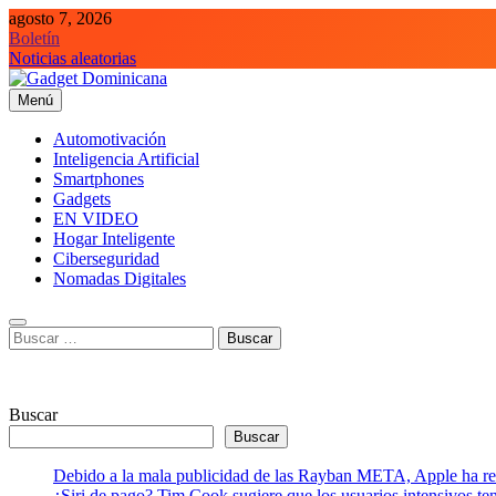
Saltar
agosto 7, 2026
al
Boletín
contenido
Noticias aleatorias
Menú
Gadget Dominicana
Gadgets, Autos y Tecnología de consumo
Automotivación
Inteligencia Artificial
Smartphones
Gadgets
EN VIDEO
Hogar Inteligente
Ciberseguridad
Nomadas Digitales
Buscar:
Buscar
Buscar
Debido a la mala publicidad de las Rayban META, Apple ha retr
¿Siri de pago? Tim Cook sugiere que los usuarios intensivos t