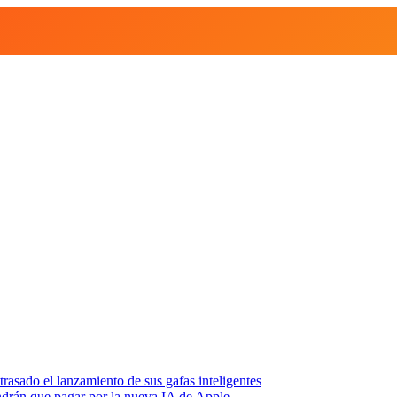
asado el lanzamiento de sus gafas inteligentes
endrán que pagar por la nueva IA de Apple