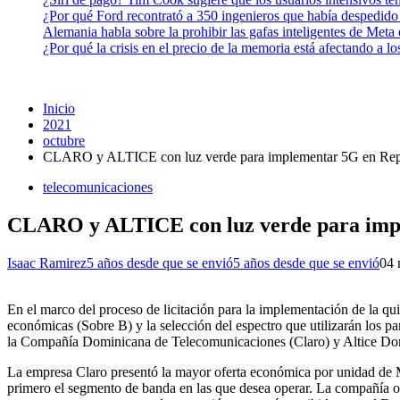
¿Por qué Ford recontrató a 350 ingenieros que había despedido
Alemania habla sobre la prohibir las gafas inteligentes de Meta
¿Por qué la crisis en el precio de la memoria está afectando a 
Inicio
2021
octubre
CLARO y ALTICE con luz verde para implementar 5G en Rep
telecomunicaciones
CLARO y ALTICE con luz verde para imp
Isaac Ramirez
5 años desde que se envió
5 años desde que se envió
0
4 
En el marco del proceso de licitación para la implementación de la qui
económicas (Sobre B) y la selección del espectro que utilizarán los pa
la Compañía Dominicana de Telecomunicaciones (Claro) y Altice D
La empresa Claro presentó la mayor oferta económica por unidad de M
primero el segmento de banda en las que desea operar. La compañía o