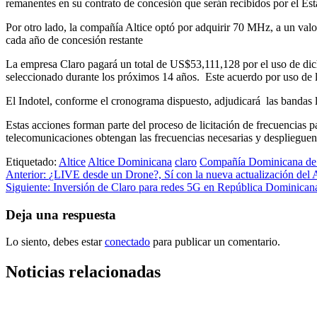
remanentes en su contrato de concesión que serán recibidos por el Es
Por otro lado, la compañía Altice optó por adquirir 70 MHz, a un va
cada año de concesión restante
La empresa Claro pagará un total de US$53,111,128 por el uso de dic
seleccionado durante los próximos 14 años. Este acuerdo por uso de 
El Indotel, conforme el cronograma dispuesto, adjudicará las bandas l
Estas acciones forman parte del proceso de licitación de frecuencias p
telecomunicaciones obtengan las frecuencias necesarias y desplieguen 
Etiquetado:
Altice
Altice Dominicana
claro
Compañía Dominicana de
Navegación
Anterior:
¿LIVE desde un Drone?, Sí con la nueva actualización del 
Siguiente:
Inversión de Claro para redes 5G en República Dominicana
de
entradas
Deja una respuesta
Lo siento, debes estar
conectado
para publicar un comentario.
Noticias relacionadas