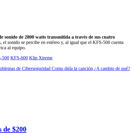
e sonido de 2800 watts transmitida a través de sus cuatro
, el sonido se percibe en estéreo y, al igual que el KFS-500 cuenta
rica al equipo.
-500
KFS-600
Klip Xtreme
roblemas de Ciberseguridad Como diría la canción ¿A cambio de qué?
 de $200