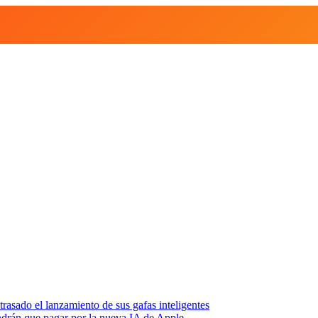
asado el lanzamiento de sus gafas inteligentes
endrán que pagar por la nueva IA de Apple