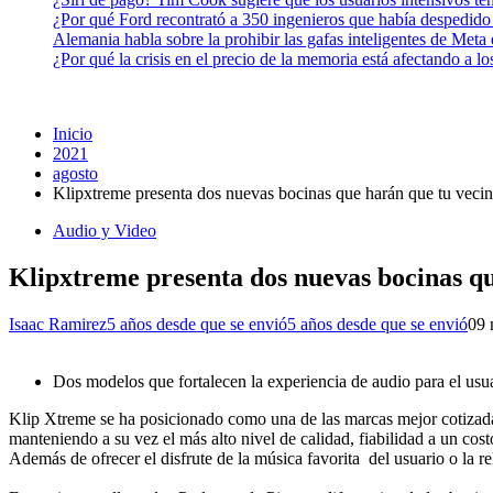
¿Por qué Ford recontrató a 350 ingenieros que había despedido
Alemania habla sobre la prohibir las gafas inteligentes de Meta
¿Por qué la crisis en el precio de la memoria está afectando a 
Inicio
2021
agosto
Klipxtreme presenta dos nuevas bocinas que harán que tu veci
Audio y Video
Klipxtreme presenta dos nuevas bocinas q
Isaac Ramirez
5 años desde que se envió
5 años desde que se envió
0
9 
Dos modelos que fortalecen la experiencia de audio para el usua
Klip Xtreme se ha posicionado como una de las marcas mejor cotizadas
manteniendo a su vez el más alto nivel de calidad, fiabilidad a un costo
Además de ofrecer el disfrute de la música favorita del usuario o la 