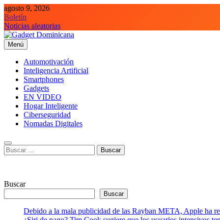
Saltar
agosto 9, 2026
al
Boletín
contenido
Noticias aleatorias
Menú
Gadget Dominicana
Gadgets, Autos y Tecnología de consumo
Automotivación
Inteligencia Artificial
Smartphones
Gadgets
EN VIDEO
Hogar Inteligente
Ciberseguridad
Nomadas Digitales
Buscar:
Buscar
Buscar
Debido a la mala publicidad de las Rayban META, Apple ha retr
¿Siri de pago? Tim Cook sugiere que los usuarios intensivos t