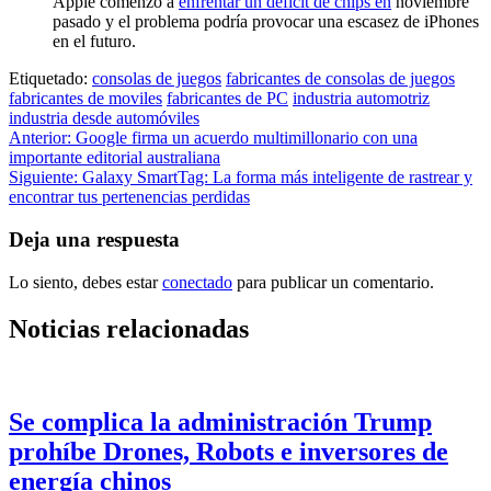
Apple comenzó a
enfrentar un déficit de chips en
noviembre
pasado y el problema podría provocar una escasez de iPhones
en el futuro.
Etiquetado:
consolas de juegos
fabricantes de consolas de juegos
fabricantes de moviles
fabricantes de PC
industria automotriz
industria desde automóviles
Navegación
Anterior:
Google firma un acuerdo multimillonario con una
importante editorial australiana
de
Siguiente:
Galaxy SmartTag: La forma más inteligente de rastrear y
entradas
encontrar tus pertenencias perdidas
Deja una respuesta
Lo siento, debes estar
conectado
para publicar un comentario.
Noticias relacionadas
Se complica la administración Trump
prohíbe Drones, Robots e inversores de
energía chinos