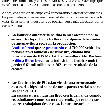
cadena de suministro y cierres de fábricas, y la escasez de chips que
existía incluso antes de la pandemia solo se ha exacerbado.
Ahora, esa escasez de chips está comenzando a afectar seriamente a
los principales actores en una variedad de industrias sin un final a la
vista. Estas son las industrias que podrían verse más afectadas por la
escasez actual.
La industria automotriz
ha sido la más afectada por la
escasez de chips, lo que ha llevado a algunos fabricantes
de automóviles a recortar la producción.
Axois informó
que se
producirán
casi 700.000 vehículos
menos a nivel mundial este trimestre, citando una
investigación de IHS Markit. La consultora Alix Partners
le dijo a Bloomberg
que la industria automotriz podría
perder $ 61 mil millones en 2021 como resultado de la
escasez.
Los fabricantes de PC
están viendo una preocupante
escasez de chips, así como de otras partes cruciales como
los paneles LCD.
La escases en esa industria llegó con la demanda cuando
los estudiantes comenzaron el aprendizaje remoto y sus
padres trabajaban desde casa, lo que provocó un