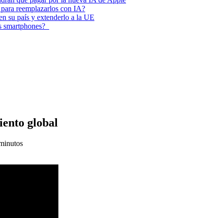
 para reemplazarlos con IA?
 en su país y extenderlo a la UE
los smartphones?
ento global
minutos