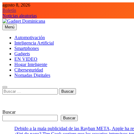
Saltar
agosto 8, 2026
al
Boletín
contenido
Noticias aleatorias
Menú
Gadget Dominicana
Gadgets, Autos y Tecnología de consumo
Automotivación
Inteligencia Artificial
Smartphones
Gadgets
EN VIDEO
Hogar Inteligente
Ciberseguridad
Nomadas Digitales
Buscar:
Buscar
Buscar
Debido a la mala publicidad de las Rayban META, Apple ha retr
¿Siri de pago? Tim Cook sugiere que los usuarios intensivos t