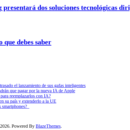
entará dos soluciones tecnológicas dirigid
o que debes saber
asado el lanzamiento de sus gafas inteligentes
endrán que pagar por la nueva IA de Apple
 para reemplazarlos con IA?
 en su país y extenderlo a la UE
los smartphones?
ss 2026. Powered By
BlazeThemes
.