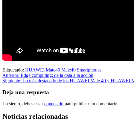
Etiquetado:
HUAWEI Mate40
Mate40
Smartphones
Navegación
Anterior:
Edge computing: de la data a la acción
Siguiente:
Lo más destacado de los HUAWEI Mate 40 y HUAWEI M
de
entradas
Deja una respuesta
Lo siento, debes estar
conectado
para publicar un comentario.
Noticias relacionadas