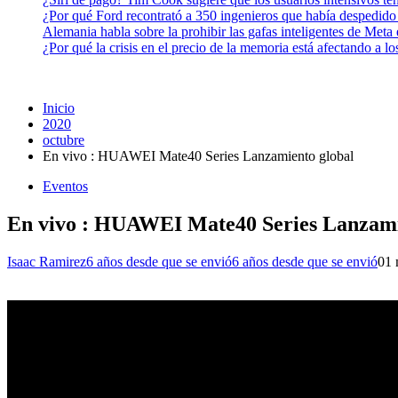
¿Por qué Ford recontrató a 350 ingenieros que había despedido
Alemania habla sobre la prohibir las gafas inteligentes de Meta
¿Por qué la crisis en el precio de la memoria está afectando a 
Inicio
2020
octubre
En vivo : HUAWEI Mate40 Series Lanzamiento global
Eventos
En vivo : HUAWEI Mate40 Series Lanzami
Isaac Ramirez
6 años desde que se envió
6 años desde que se envió
0
1 