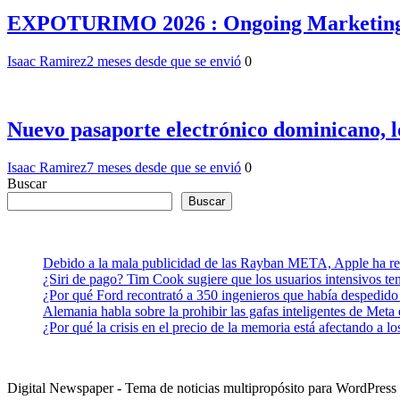
EXPOTURIMO 2026 : Ongoing Marketing pres
Isaac Ramirez
2 meses desde que se envió
0
Nuevo pasaporte electrónico dominicano, l
Isaac Ramirez
7 meses desde que se envió
0
Buscar
Buscar
Debido a la mala publicidad de las Rayban META, Apple ha retr
¿Siri de pago? Tim Cook sugiere que los usuarios intensivos t
¿Por qué Ford recontrató a 350 ingenieros que había despedido
Alemania habla sobre la prohibir las gafas inteligentes de Meta
¿Por qué la crisis en el precio de la memoria está afectando a 
Digital Newspaper - Tema de noticias multipropósito para WordPre