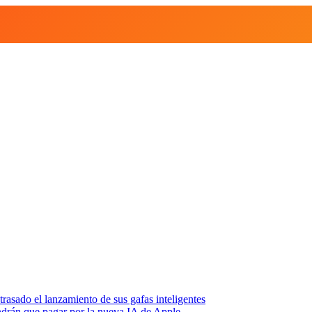
asado el lanzamiento de sus gafas inteligentes
endrán que pagar por la nueva IA de Apple