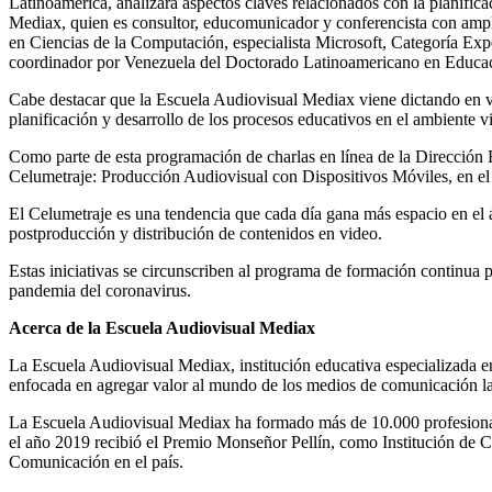
Latinoamérica, analizará aspectos claves relacionados con la planifica
Mediax, quien es consultor, educomunicador y conferencista con ampl
en Ciencias de la Computación, especialista Microsoft, Categoría Ex
coordinador por Venezuela del Doctorado Latinoamericano en Educac
Cabe destacar que la Escuela Audiovisual Mediax viene dictando en va
planificación y desarrollo de los procesos educativos en el ambiente vi
Como parte de esta programación de charlas en línea de la Direcció
Celumetraje: Producción Audiovisual con Dispositivos Móviles, en el cu
El Celumetraje es una tendencia que cada día gana más espacio en el 
postproducción y distribución de contenidos en video.
Estas iniciativas se circunscriben al programa de formación continua 
pandemia del coronavirus.
Acerca de la Escuela Audiovisual Mediax
La Escuela Audiovisual Mediax, institución educativa especializada e
enfocada en agregar valor al mundo de los medios de comunicación l
La Escuela Audiovisual Mediax ha formado más de 10.000 profesionales 
el año 2019 recibió el Premio Monseñor Pellín, como Institución de Ci
Comunicación en el país.