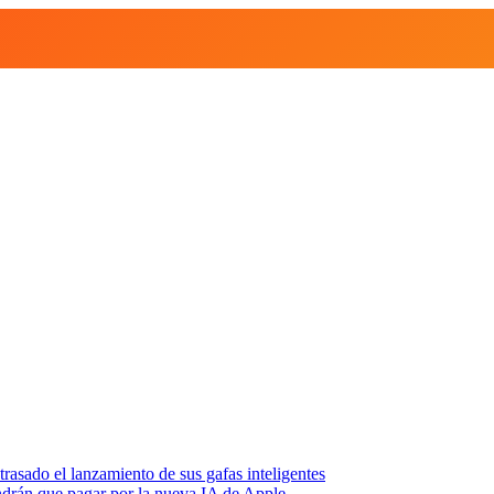
asado el lanzamiento de sus gafas inteligentes
endrán que pagar por la nueva IA de Apple