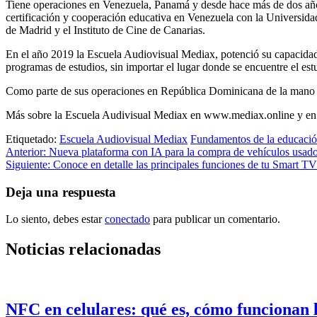
Tiene operaciones en Venezuela, Panamá y desde hace más de dos años
certificación y cooperación educativa en Venezuela con la Universida
de Madrid y el Instituto de Cine de Canarias.
En el año 2019 la Escuela Audiovisual Mediax, potenció su capacidad 
programas de estudios, sin importar el lugar donde se encuentre el est
Como parte de sus operaciones en República Dominicana de la mano de
Más sobre la Escuela Audivisual Mediax en www.mediax.online y en
Etiquetado:
Escuela Audiovisual Mediax
Fundamentos de la educación
Navegación
Anterior:
Nueva plataforma con IA para la compra de vehículos usa
Siguiente:
Conoce en detalle las principales funciones de tu Smart TV
de
entradas
Deja una respuesta
Lo siento, debes estar
conectado
para publicar un comentario.
Noticias relacionadas
NFC en celulares: qué es, cómo funcionan lo