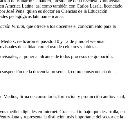
cipación de Eduardo Caballero, presidente de la Escuela Audiovisual
 en América Latina; así como también con Carlos Lasala, licenciado
or José Peña, quien es doctor en Ciencias de la Educación,
ades pedagógicas latinoamericanas.
ción Virtual
, que ofrece a los docentes el conocimiento para la
ediax, realizaron el pasado 10 y 12 de junio el webinar
visuales de calidad con el uso de celulares y tabletas.
visuales, al poner al alcance de todos procesos de grabación,
la suspensión de la docencia presencial, como consecuencia de la
e Medios, firma de consultoría, formación y producción audiovisual,
s medios digitales en Internet. Gracias al trabajo que desarrolla, en
nezolana y representa la distinción más importante del sector de la