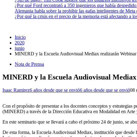
¿Por qué Ford recontrató a 350 ingenieros que había despedido
Alemania habla sobre la prohibir las gafas inteligentes de Meta
¿Por qué la crisis en el precio de la memoria está afectando a 
Inicio
2020
junio
MINERD y la Escuela Audiovisual Mediax realizarán Webinar s
Nota de Prensa
MINERD y la Escuela Audiovisual Mediax r
Isaac Ramirez
6 años desde que se envió
6 años desde que se envió
0
8 
Con el propósito de presentar a los docentes conceptos y estrategias 
(MINERD) a través de la Dirección Educativa en Modalidad en Arte y
En este seminario que se llevará a cabo el próximo 24 de junio, se abor
De esta forma, la Escuela Audiovisual Mediax, institución que desde h