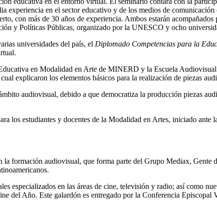
ción educativa en el entorno virtual. El seminario contará con la parti
ia experiencia en el sector educativo y de los medios de comunicación
perto, con más de 30 años de experiencia. Ambos estarán acompañados p
ión y Políticas Públicas, organizado por la UNESCO y ocho universid
rias universidades del país, el
Diplomado Competencias para la Educa
rtual.
n Educativa en Modalidad en Arte de MINERD y la Escuela Audiovisual M
al explicaron los elementos básicos para la realización de piezas audio
ámbito audiovisual, debido a que democratiza la producción piezas audio
para los estudiantes y docentes de la Modalidad en Artes, iniciado ante 
n la formación audiovisual, que forma parte del Grupo Mediax, Gente d
atinoamericanos.
especializados en las áreas de cine, televisión y radio; así como nuevo
ne del Año. Este galardón es entregado por la Conferencia Episcopal Ve