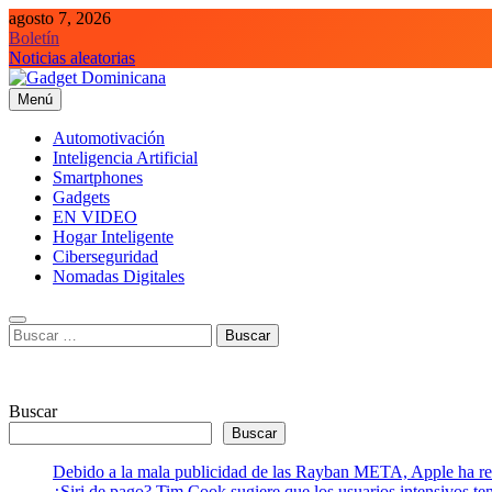
Saltar
agosto 7, 2026
al
Boletín
contenido
Noticias aleatorias
Menú
Gadget Dominicana
Gadgets, Autos y Tecnología de consumo
Automotivación
Inteligencia Artificial
Smartphones
Gadgets
EN VIDEO
Hogar Inteligente
Ciberseguridad
Nomadas Digitales
Buscar:
Buscar
Buscar
Debido a la mala publicidad de las Rayban META, Apple ha retr
¿Siri de pago? Tim Cook sugiere que los usuarios intensivos t