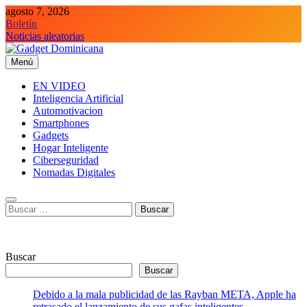
Saltar
agosto 7, 2026
al
Boletín
contenido
Noticias aleatorias
Menú
Gadget Dominicana
Gadgets, Autos y Tecnología de consumo
EN VIDEO
Inteligencia Artificial
Automotivacion
Smartphones
Gadgets
Hogar Inteligente
Ciberseguridad
Nomadas Digitales
Buscar:
Buscar
Buscar
Debido a la mala publicidad de las Rayban META, Apple ha
retrasado el lanzamiento de sus gafas inteligentes