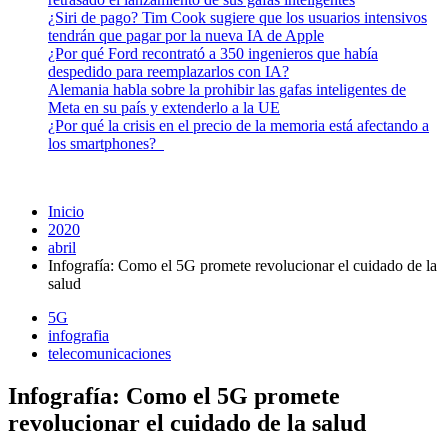
¿Siri de pago? Tim Cook sugiere que los usuarios intensivos
tendrán que pagar por la nueva IA de Apple
¿Por qué Ford recontrató a 350 ingenieros que había
despedido para reemplazarlos con IA?
Alemania habla sobre la prohibir las gafas inteligentes de
Meta en su país y extenderlo a la UE
¿Por qué la crisis en el precio de la memoria está afectando a
los smartphones?
Inicio
2020
abril
Infografía: Como el 5G promete revolucionar el cuidado de la
salud
5G
infografia
telecomunicaciones
Infografía: Como el 5G promete
revolucionar el cuidado de la salud