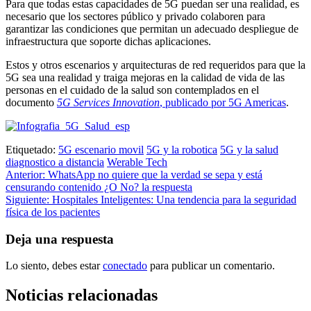
Para que todas estas capacidades de 5G puedan ser una realidad, es
necesario que los sectores público y privado colaboren para
garantizar las condiciones que permitan un adecuado despliegue de
infraestructura que soporte dichas aplicaciones.
Estos y otros escenarios y arquitecturas de red requeridos para que la
5G sea una realidad y traiga mejoras en la calidad de vida de las
personas en el cuidado de la salud son contemplados en el
documento
5G Services Innovation
, publicado por 5G Americas
.
Etiquetado:
5G escenario movil
5G y la robotica
5G y la salud
diagnostico a distancia
Werable Tech
Navegación
Anterior:
WhatsApp no quiere que la verdad se sepa y está
censurando contenido ¿O No? la respuesta
de
Siguiente:
Hospitales Inteligentes: Una tendencia para la seguridad
entradas
física de los pacientes
Deja una respuesta
Lo siento, debes estar
conectado
para publicar un comentario.
Noticias relacionadas