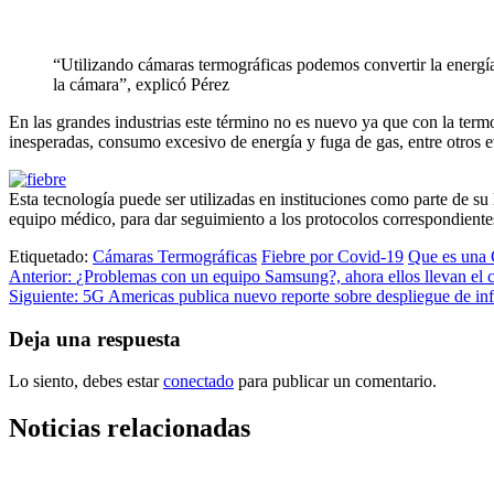
“Utilizando cámaras termográficas podemos convertir la energía 
la cámara”, explicó Pérez
En las grandes industrias este término no es nuevo ya que con la termo
inesperadas, consumo excesivo de energía y fuga de gas, entre otros e
Esta tecnología puede ser utilizadas en instituciones como parte de su 
equipo médico, para dar seguimiento a los protocolos correspondiente
Etiquetado:
Cámaras Termográficas
Fiebre por Covid-19
Que es una 
Navegación
Anterior:
¿Problemas con un equipo Samsung?, ahora ellos llevan el ce
Siguiente:
5G Americas publica nuevo reporte sobre despliegue de inf
de
entradas
Deja una respuesta
Lo siento, debes estar
conectado
para publicar un comentario.
Noticias relacionadas