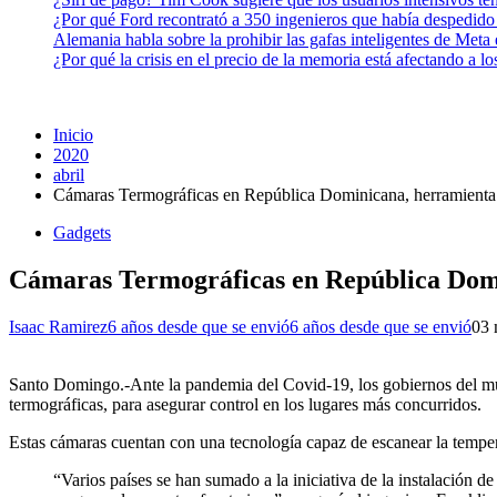
¿Por qué Ford recontrató a 350 ingenieros que había despedido
Alemania habla sobre la prohibir las gafas inteligentes de Meta
¿Por qué la crisis en el precio de la memoria está afectando a 
Inicio
2020
abril
Cámaras Termográficas en República Dominicana, herramienta d
Gadgets
Cámaras Termográficas en República Domin
Isaac Ramirez
6 años desde que se envió
6 años desde que se envió
0
3 
Santo Domingo.-Ante la pandemia del Covid-19, los gobiernos del mun
termográficas, para asegurar control en los lugares más concurridos.
Estas cámaras cuentan con una tecnología capaz de escanear la tempera
“Varios países se han sumado a la iniciativa de la instalación d