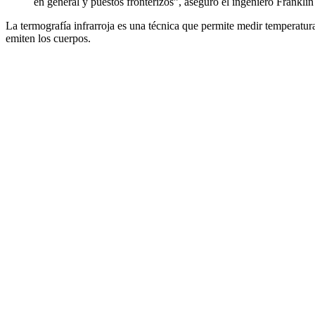
en general y puestos fronterizos”, aseguró el ingeniero Frank
La termografía infrarroja es una técnica que permite medir temperaturas
emiten los cuerpos.