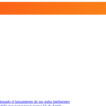
asado el lanzamiento de sus gafas inteligentes
endrán que pagar por la nueva IA de Apple