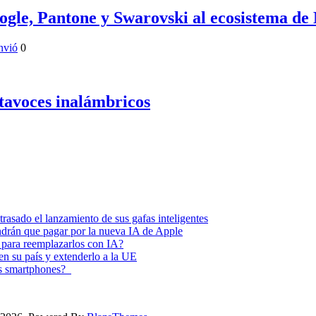
ogle, Pantone y Swarovski al ecosistema de
nvió
0
tavoces inalámbricos
asado el lanzamiento de sus gafas inteligentes
endrán que pagar por la nueva IA de Apple
 para reemplazarlos con IA?
 en su país y extenderlo a la UE
los smartphones?