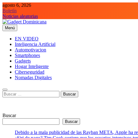
Saltar
agosto 6, 2026
al
Boletín
contenido
Noticias aleatorias
Menú
Gadget Dominicana
Gadgets y Tecnología de consumo
EN VIDEO
Inteligencia Artificial
Automotivacion
Smartphones
Gadgets
Hogar Inteligente
Ciberseguridad
Nomadas Digitales
Buscar:
Buscar
Buscar
Debido a la mala publicidad de las Rayban META, Apple ha retr
¿Siri de pago? Tim Cook sugiere que los usuarios intensivos t