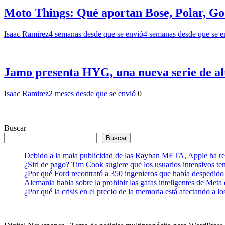
Moto Things: Qué aportan Bose, Polar, Go
Isaac Ramirez
4 semanas desde que se envió
4 semanas desde que se e
Jamo presenta HYG, una nueva serie de al
Isaac Ramirez
2 meses desde que se envió
0
Buscar
Buscar
Debido a la mala publicidad de las Rayban META, Apple ha retr
¿Siri de pago? Tim Cook sugiere que los usuarios intensivos t
¿Por qué Ford recontrató a 350 ingenieros que había despedido
Alemania habla sobre la prohibir las gafas inteligentes de Meta
¿Por qué la crisis en el precio de la memoria está afectando a 