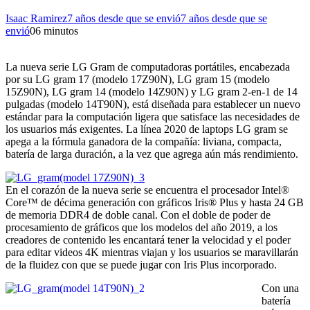
Isaac Ramirez
7 años desde que se envió
7 años desde que se
envió
0
6 minutos
La nueva serie LG Gram de computadoras portátiles, encabezada
por su LG gram 17 (modelo 17Z90N), LG gram 15 (modelo
15Z90N), LG gram 14 (modelo 14Z90N) y LG gram 2-en-1 de 14
pulgadas (modelo 14T90N), está diseñada para establecer un nuevo
estándar para la computación ligera que satisface las necesidades de
los usuarios más exigentes. La línea 2020 de laptops LG gram se
apega a la fórmula ganadora de la compañía: liviana, compacta,
batería de larga duración, a la vez que agrega aún más rendimiento.
En el corazón de la nueva serie se encuentra el procesador Intel®
Core™ de décima generación con gráficos Iris® Plus y hasta 24 GB
de memoria DDR4 de doble canal. Con el doble de poder de
procesamiento de gráficos que los modelos del año 2019, a los
creadores de contenido les encantará tener la velocidad y el poder
para editar videos 4K mientras viajan y los usuarios se maravillarán
de la fluidez con que se puede jugar con Iris Plus incorporado.
Con una
batería