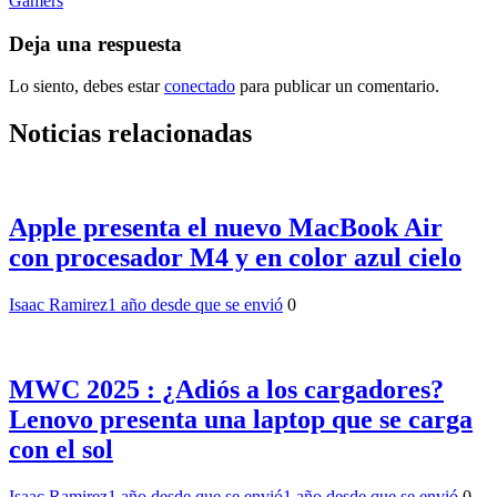
entradas
Gamers
Deja una respuesta
Lo siento, debes estar
conectado
para publicar un comentario.
Noticias relacionadas
Apple presenta el nuevo MacBook Air
con procesador M4 y en color azul cielo
Isaac Ramirez
1 año desde que se envió
0
MWC 2025 : ¿Adiós a los cargadores?
Lenovo presenta una laptop que se carga
con el sol
Isaac Ramirez
1 año desde que se envió
1 año desde que se envió
0