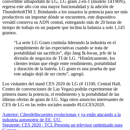
convertible ultraportátil de LG, LG gram 2-en-1 (modelo 14T90N),
regresa este año con una mayor funcionalidad y la adición de
ThunderboltTM 3. Brindando a los usuarios la potencia para ser más
productivos sin importar dónde se encuentren, este dispositivo
versátil conserva su ADN central, entregando más de 20 horas de
tiempo de trabajo en un paquete que inclina la balanza a solo 1,145
gramos.
“La serie LG Gram continúa liderando la industria en el
cumplimiento de las expectativas cuando se trata de
portabilidad sin sacrificio”, dijo Jang Ik-hwan, jefe de la
división de negocios de TI de LG. “Históricamente, los
clientes tenían que elegir entre rendimiento, portabilidad
y duración de la batería. LG gram es una prueba de que
este adagio dejó de ser cierto”, agregó.
Los visitantes del stand CES 2020 de LG (# 11100, Central Hall,
Centro de convenciones de Las Vegas) podrán experimentar de
primera mano la potencia, el rendimiento y la portabilidad de las
últimas ofertas de gram de LG. Siga otros anuncios interesantes de
CES de LG en las redes sociales usando #LGCES2020.
Navegación
Anterior:
Ciberdelincuentes evolucionan y ya están atacando a la
industria automotriz de EE. UU.
de
Siguiente:
CES 2020 : TCL Presenta un televisor optimizado para