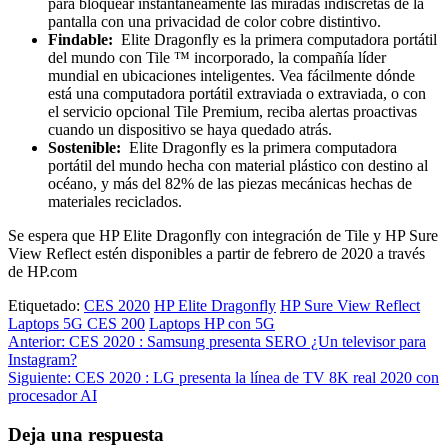
para bloquear instantáneamente las miradas indiscretas de la
pantalla con una privacidad de color cobre distintivo.
Findable:
Elite Dragonfly es la primera computadora portátil
del mundo con Tile ™ incorporado, la compañía líder
mundial en ubicaciones inteligentes. Vea fácilmente dónde
está una computadora portátil extraviada o extraviada, o con
el servicio opcional Tile Premium, reciba alertas proactivas
cuando un dispositivo se haya quedado atrás.
Sostenible:
Elite Dragonfly es la primera computadora
portátil del mundo hecha con material plástico con destino al
océano, y más del 82% de las piezas mecánicas hechas de
materiales reciclados.
Se espera que HP Elite Dragonfly con integración de Tile y HP Sure
View Reflect estén disponibles a partir de febrero de 2020 a través
de HP.com
Etiquetado:
CES 2020
HP Elite Dragonfly
HP Sure View Reflect
Laptops 5G CES 200
Laptops HP con 5G
Navegación
Anterior:
CES 2020 : Samsung presenta SERO ¿Un televisor para
Instagram?
de
Siguiente:
CES 2020 : LG presenta la línea de TV 8K real 2020 con
entradas
procesador AI
Deja una respuesta