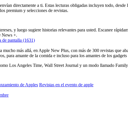
nvían directamente a ti. Estas lecturas obligadas incluyen todo, desde lo
os premium y selecciones de revistas.
ereses, y luego sugiere historias relevantes para usted. Escanee rápida
le News +.
ista mucho más allá, en Apple New Plus, con más de 300 revistas que ab
jeros, para amante de la comida e incluso para los amantes de los gadget
como Los Angeles Time, Wall Street Journal y un modo llamado Family S
anzamiento de Apples
Revistas en el evento de apple
ombre