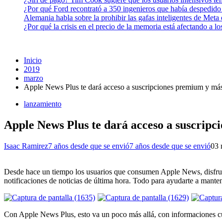
¿Por qué Ford recontrató a 350 ingenieros que había despedido
Alemania habla sobre la prohibir las gafas inteligentes de Meta
¿Por qué la crisis en el precio de la memoria está afectando a 
Inicio
2019
marzo
Apple News Plus te dará acceso a suscripciones premium y más
lanzamiento
Apple News Plus te dará acceso a suscripc
Isaac Ramirez
7 años desde que se envió
7 años desde que se envió
0
3 
Desde hace un tiempo los usuarios que consumen Apple News, disfrutan
notificaciones de noticias de última hora. Todo para ayudarte a mantener
Con Apple News Plus, esto va un poco más allá, con informaciones cu