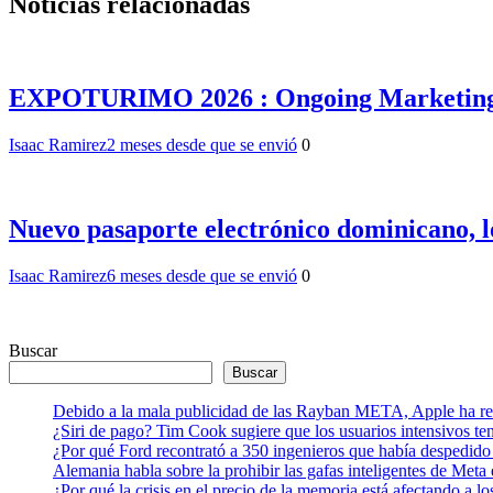
Noticias relacionadas
EXPOTURIMO 2026 : Ongoing Marketing pres
Isaac Ramirez
2 meses desde que se envió
0
Nuevo pasaporte electrónico dominicano, l
Isaac Ramirez
6 meses desde que se envió
0
Buscar
Buscar
Debido a la mala publicidad de las Rayban META, Apple ha retr
¿Siri de pago? Tim Cook sugiere que los usuarios intensivos t
¿Por qué Ford recontrató a 350 ingenieros que había despedido
Alemania habla sobre la prohibir las gafas inteligentes de Meta
¿Por qué la crisis en el precio de la memoria está afectando a 