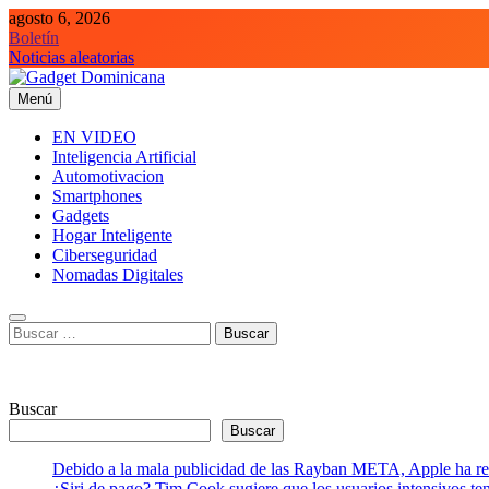
Saltar
agosto 6, 2026
al
Boletín
contenido
Noticias aleatorias
Menú
Gadget Dominicana
Gadgets y Tecnología de consumo
EN VIDEO
Inteligencia Artificial
Automotivacion
Smartphones
Gadgets
Hogar Inteligente
Ciberseguridad
Nomadas Digitales
Buscar:
Buscar
Buscar
Debido a la mala publicidad de las Rayban META, Apple ha retr
¿Siri de pago? Tim Cook sugiere que los usuarios intensivos t