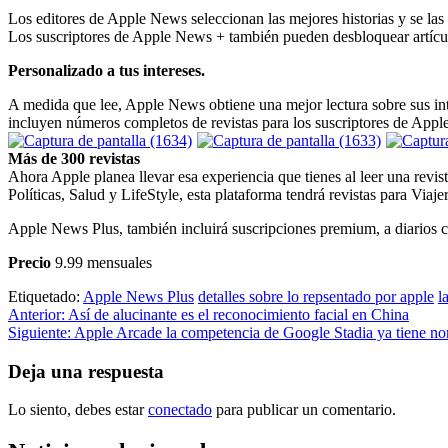
Los editores de Apple News seleccionan las mejores historias y se las e
Los suscriptores de Apple News + también pueden desbloquear artícul
Personalizado a tus intereses.
A medida que lee, Apple News obtiene una mejor lectura sobre sus int
incluyen números completos de revistas para los suscriptores de App
Más de 300 revistas
Ahora Apple planea llevar esa experiencia que tienes al leer una rev
Políticas, Salud y LifeStyle, esta plataforma tendrá revistas para Via
Apple News Plus, también incluirá suscripciones premium, a diarios 
Precio
9.99 mensuales
Etiquetado:
Apple News Plus
detalles sobre lo repsentado por apple
l
Navegación
Anterior:
Así de alucinante es el reconocimiento facial en China
Siguiente:
Apple Arcade la competencia de Google Stadia ya tiene n
de
entradas
Deja una respuesta
Lo siento, debes estar
conectado
para publicar un comentario.