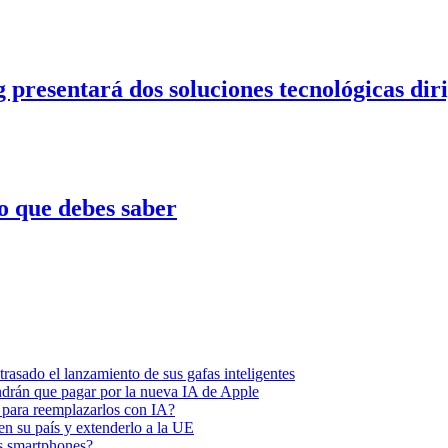
entará dos soluciones tecnológicas dirigid
o que debes saber
asado el lanzamiento de sus gafas inteligentes
endrán que pagar por la nueva IA de Apple
 para reemplazarlos con IA?
 en su país y extenderlo a la UE
los smartphones?