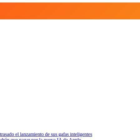
asado el lanzamiento de sus gafas inteligentes
endrán que pagar por la nueva IA de Apple