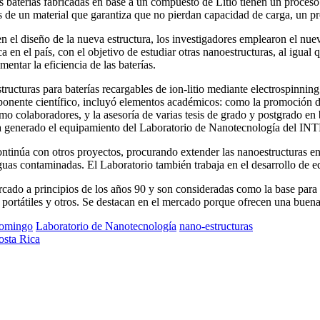
s baterías fabricadas en base a un compuesto de Litio tienen un proces
as de un material que garantiza que no pierdan capacidad de carga, un p
en el diseño de la nueva estructura, los investigadores emplearon el nu
a en el país, con el objetivo de estudiar otras nanoestructuras, al igual
mentar la eficiencia de las baterías.
ructuras para baterías recargables de ion-litio mediante electrospinning 
onente científico, incluyó elementos académicos: como la promoción de 
mo colaboradores, y la asesoría de varias tesis de grado y postgrado en
a generado el equipamiento del Laboratorio de Nanotecnología del INTE
ontinúa con otros proyectos, procurando extender las nanoestructuras en
guas contaminadas. El Laboratorio también trabaja en el desarrollo de eq
ercado a principios de los años 90 y son consideradas como la base para
 portátiles y otros. Se destacan en el mercado porque ofrecen una buen
Domingo
Laboratorio de Nanotecnología
nano-estructuras
osta Rica