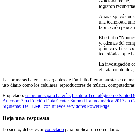
Adicionalmente, la
lograron recubrirl
Arias explicó que 
una tecnología únic
fabricación para au
El estudio “Nanoest
y, además del comp
química y física co
tecnológica, que h
La investigación c
el tratamiento de a
Las primeras baterías recargables de Ión Litio fueron puestas en el m
uso diario como los celulares, reproductores de música, computadoras
Etiquetado:
estructuras para baterías
Instituto Tecnológico de Santo 
Navegación
Anterior:
7ma Edición Data Center Summit Latinoamérica 2017 en C
Siguiente:
Dell EMC con nuevos servidores PowerEdge
de
entradas
Deja una respuesta
Lo siento, debes estar
conectado
para publicar un comentario.