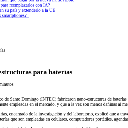
 para reemplazarlos con IA?
 en su país y extenderlo a la UE
los smartphones?
ías
estructuras para baterías
minutos
ico de Santo Domingo (INTEC) fabricaron nano-estructuras de baterías r
mente empleadas en el mercado, y que a la vez son menos dañinas al me
ias, encargado de la investigación y del laboratorio, explicó que a tra
aterías que son empleadas en celulares, computadores portátiles, agendas