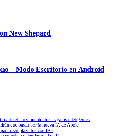
h on New Shepard
fono – Modo Escritorio en Android
asado el lanzamiento de sus gafas inteligentes
endrán que pagar por la nueva IA de Apple
 para reemplazarlos con IA?
 en su país y extenderlo a la UE