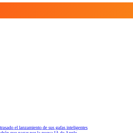
asado el lanzamiento de sus gafas inteligentes
endrán que pagar por la nueva IA de Apple