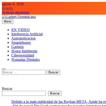
Saltar
agosto 6, 2026
al
Boletín
contenido
Noticias aleatorias
Menú
Gadget Dominicana
Gadgets y Tecnología de consumo
EN VIDEO
Inteligencia Artificial
Automotivacion
Smartphones
Gadgets
Hogar Inteligente
Ciberseguridad
Nomadas Digitales
Buscar:
Buscar
Buscar
Debido a la mala publicidad de las Rayban META, Apple ha retr
¿Siri de pago? Tim Cook sugiere que los usuarios intensivos t