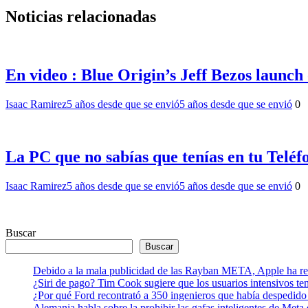
Noticias relacionadas
En video : Blue Origin’s Jeff Bezos launc
Isaac Ramirez
5 años desde que se envió
5 años desde que se envió
0
La PC que no sabías que tenías en tu Telé
Isaac Ramirez
5 años desde que se envió
5 años desde que se envió
0
Buscar
Buscar
Debido a la mala publicidad de las Rayban META, Apple ha retr
¿Siri de pago? Tim Cook sugiere que los usuarios intensivos t
¿Por qué Ford recontrató a 350 ingenieros que había despedido
Alemania habla sobre la prohibir las gafas inteligentes de Meta