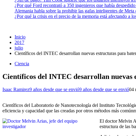
¿Por qué Ford recontrató a 350 ingenieros que había despedido
Alemania habla sobre la prohibir las gafas inteligentes de Meta
¿Por qué la crisis en el precio de la memoria está afectando a 
Inicio
2017
julio
Científicos del INTEC desarrollan nuevas estructuras para bater
Ciencia
Científicos del INTEC desarrollan nuevas 
Isaac Ramirez
9 años desde que se envió
9 años desde que se envió
0
4 
Científicos del Laboratorio de Nanotecnología del Instituto Tecnológ
eficiencia y capacidad que las creadas por otros métodos más común
El doctor Melvin Ar
estructura de las b