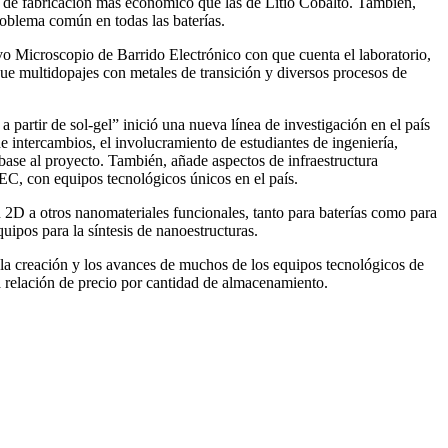
o de fabricación más económico que las de Litio Cobalto. También,
roblema común en todas las baterías.
evo Microscopio de Barrido Electrónico con que cuenta el laboratorio,
 que multidopajes con metales de transición y diversos procesos de
a partir de sol-gel” inició una nueva línea de investigación en el país
intercambios, el involucramiento de estudiantes de ingeniería,
 base al proyecto. También, añade aspectos de infraestructura
C, con equipos tecnológicos únicos en el país.
 2D a otros nanomateriales funcionales, tanto para baterías como para
uipos para la síntesis de nanoestructuras.
 la creación y los avances de muchos de los equipos tecnológicos de
a relación de precio por cantidad de almacenamiento.