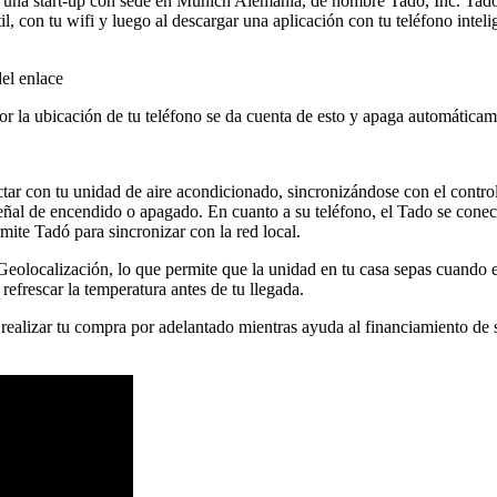
 una start-up con sede en Munich Alemania, de nombre Tado, Inc. Tado 
il, con tu wifi y luego al descargar una aplicación con tu teléfono intel
el enlace
or la ubicación de tu teléfono se da cuenta de esto y apaga automáticam
ectar con tu unidad de aire acondicionado, sincronizándose con el contr
eñal de encendido o apagado. En cuanto a su teléfono, el Tado se conect
ite Tadó para sincronizar con la red local.
olocalización, lo que permite que la unidad en tu casa sepas cuando est
refrescar la temperatura antes de tu llegada.
 realizar tu compra por adelantado mientras ayuda al financiamiento de 