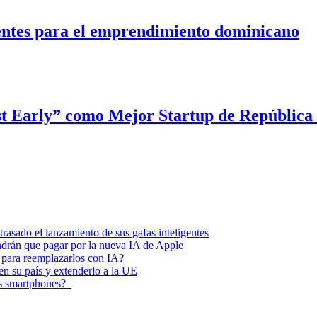
entes para el emprendimiento dominicano
st Early” como Mejor Startup de Repúblic
asado el lanzamiento de sus gafas inteligentes
endrán que pagar por la nueva IA de Apple
 para reemplazarlos con IA?
 en su país y extenderlo a la UE
los smartphones?