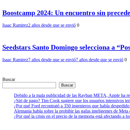
Boostcamp 2024: Un encuentro sin preced
Isaac Ramirez
2 años desde que se envió
0
Seedstars Santo Domingo selecciona a “Po
Isaac Ramirez
7 años desde que se envió
7 años desde que se envió
0
Buscar
Buscar
Debido a la mala publicidad de las Rayban META, Apple ha retr
¿Siri de pago? Tim Cook sugiere que los usuarios intensivos t
¿Por qué Ford recontrató a 350 ingenieros que había despedido
Alemania habla sobre la prohibir las gafas inteligentes de Meta
¿Por qué la crisis en el precio de la memoria está afectando a 