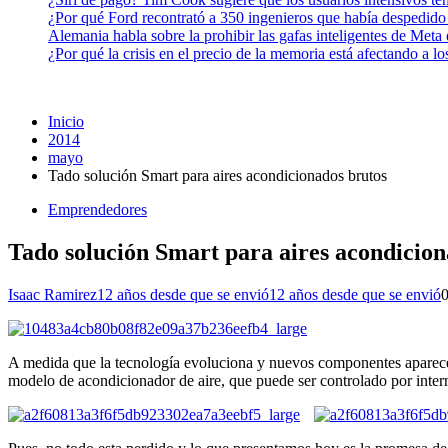
¿Por qué Ford recontrató a 350 ingenieros que había despedido
Alemania habla sobre la prohibir las gafas inteligentes de Meta
¿Por qué la crisis en el precio de la memoria está afectando a 
Inicio
2014
mayo
Tado solución Smart para aires acondicionados brutos
Emprendedores
Tado solución Smart para aires acondicion
Isaac Ramirez
12 años desde que se envió
12 años desde que se envió
A medida que la tecnología evoluciona y nuevos componentes aparec
modelo de acondicionador de aire, que puede ser controlado por inter