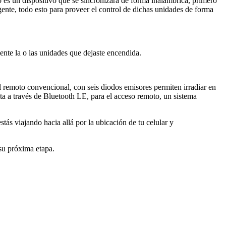
es un dispositivo que se sincronizará de forma inalámbrica, primero
igente, todo esto para proveer el control de dichas unidades de forma
ente la o las unidades que dejaste encendida.
ol remoto convencional, con seis diodos emisores permiten irradiar en
a a través de Bluetooth LE, para el acceso remoto, un sistema
ás viajando hacia allá por la ubicación de tu celular y
su próxima etapa.