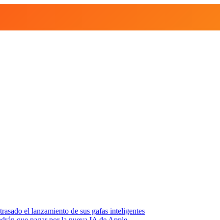
asado el lanzamiento de sus gafas inteligentes
endrán que pagar por la nueva IA de Apple