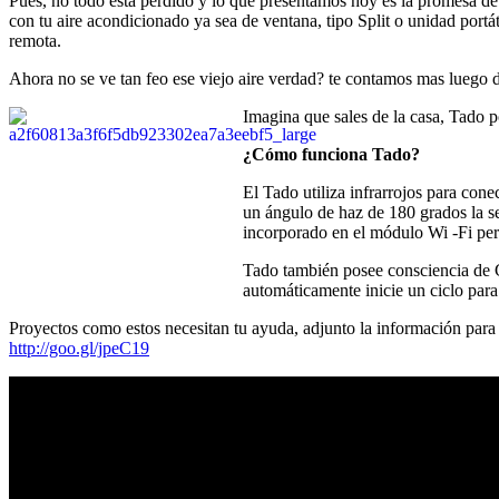
Pues, no todo esta perdido y lo que presentamos hoy es la promesa de
con tu aire acondicionado ya sea de ventana, tipo Split o unidad portát
remota.
Ahora no se ve tan feo ese viejo aire verdad? te contamos mas luego d
Imagina que sales de la casa, Tado p
¿Cómo funciona Tado?
El Tado utiliza infrarrojos para con
un ángulo de haz de 180 grados la s
incorporado en el módulo Wi -Fi perm
Tado también posee consciencia de Ge
automáticamente inicie un ciclo para 
Proyectos como estos necesitan tu ayuda, adjunto la información para
http://goo.gl/jpeC19