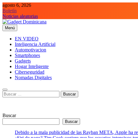
Saltar
agosto 6, 2026
al
Boletín
contenido
Noticias aleatorias
Menú
Gadget Dominicana
Gadgets y Tecnología de consumo
EN VIDEO
Inteligencia Artificial
Automotivacion
Smartphones
Gadgets
Hogar Inteligente
Ciberseguridad
Nomadas Digitales
Buscar:
Buscar
Buscar
Debido a la mala publicidad de las Rayban META, Apple ha retr
¿Siri de pago? Tim Cook sugiere que los usuarios intensivos t