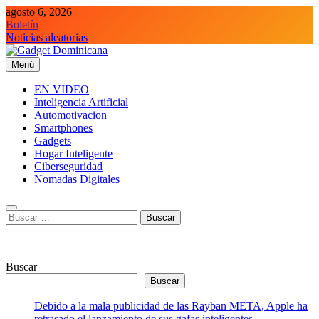
Saltar
agosto 6, 2026
al
Boletín
contenido
Noticias aleatorias
Menú
Gadget Dominicana
Gadgets y Tecnología de consumo
EN VIDEO
Inteligencia Artificial
Automotivacion
Smartphones
Gadgets
Hogar Inteligente
Ciberseguridad
Nomadas Digitales
Buscar:
Buscar
Buscar
Debido a la mala publicidad de las Rayban META, Apple ha
retrasado el lanzamiento de sus gafas inteligentes