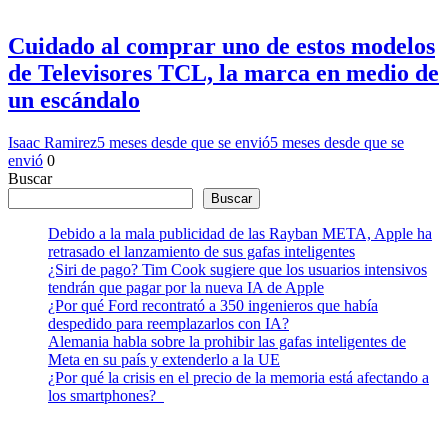
Cuidado al comprar uno de estos modelos
de Televisores TCL, la marca en medio de
un escándalo
Isaac Ramirez
5 meses desde que se envió
5 meses desde que se
envió
0
Buscar
Buscar
Debido a la mala publicidad de las Rayban META, Apple ha
retrasado el lanzamiento de sus gafas inteligentes
¿Siri de pago? Tim Cook sugiere que los usuarios intensivos
tendrán que pagar por la nueva IA de Apple
¿Por qué Ford recontrató a 350 ingenieros que había
despedido para reemplazarlos con IA?
Alemania habla sobre la prohibir las gafas inteligentes de
Meta en su país y extenderlo a la UE
¿Por qué la crisis en el precio de la memoria está afectando a
los smartphones?