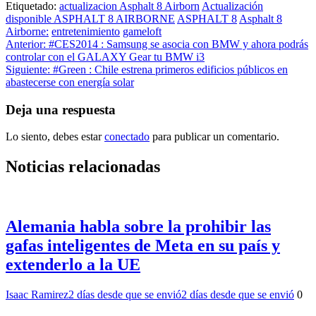
Etiquetado:
actualizacion Asphalt 8 Airborn
Actualización
disponible ASPHALT 8 AIRBORNE
ASPHALT 8
Asphalt 8
Airborne:
entretenimiento
gameloft
Navegación
Anterior:
#CES2014 : Samsung se asocia con BMW y ahora podrás
controlar con el GALAXY Gear tu BMW i3
de
Siguiente:
#Green : Chile estrena primeros edificios públicos en
entradas
abastecerse con energía solar
Deja una respuesta
Lo siento, debes estar
conectado
para publicar un comentario.
Noticias relacionadas
Alemania habla sobre la prohibir las
gafas inteligentes de Meta en su país y
extenderlo a la UE
Isaac Ramirez
2 días desde que se envió
2 días desde que se envió
0