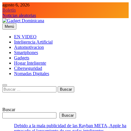
Saltar
agosto 6, 2026
al
Boletín
contenido
Noticias aleatorias
Menú
Gadget Dominicana
Gadgets y Tecnología de consumo
EN VIDEO
Inteligencia Artificial
Automotivacion
Smartphones
Gadgets
Hogar Inteligente
Ciberseguridad
Nomadas Digitales
Buscar:
Buscar
Buscar
Debido a la mala publicidad de las Rayban META, Apple ha
retrasado el lanzamiento de sus gafas inteligentes