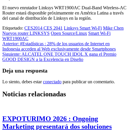
El nuevo enrutador Linksys WRT1900AC Dual-Band Wireless-AC
Router estará disponible próximamente en América Latina a través
del canal de distribución de Linksys en la región.
Etiquetado:
CES2014 CES 2041
Linksys Smart Wi-Fi
Mike Chen
Nuevos router LINKSYS
Open Source/Linux
Smart Wi-Fi
WRT1900AC
Navegación
Anterior:
#Estadísticas : 28% de los usuarios de Internet en
Indonesia acceden al Web exclusivamente desde Smartphones
de
Siguiente:
ALCATEL ONE TOUCH IDOL X gana el Premio
entradas
GOOD DESIGN a la Excelencia en Diseño
Deja una respuesta
Lo siento, debes estar
conectado
para publicar un comentario.
Noticias relacionadas
EXPOTURIMO 2026 : Ongoing
Marketing presentará dos soluciones