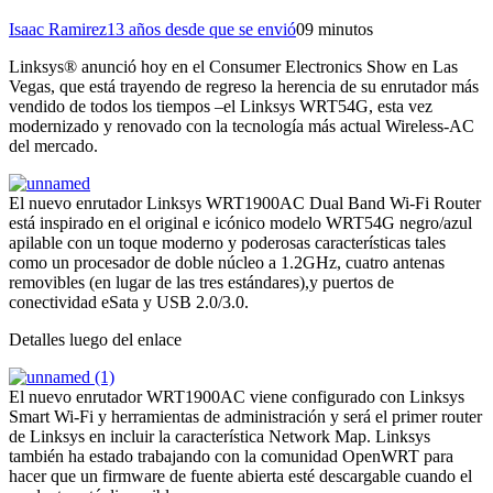
Isaac Ramirez
13 años desde que se envió
0
9 minutos
Linksys® anunció hoy en el Consumer Electronics Show en Las
Vegas, que está trayendo de regreso la herencia de su enrutador más
vendido de todos los tiempos –el Linksys WRT54G, esta vez
modernizado y renovado con la tecnología más actual Wireless-AC
del mercado.
El nuevo enrutador Linksys WRT1900AC Dual Band Wi-Fi Router
está inspirado en el original e icónico modelo WRT54G negro/azul
apilable con un toque moderno y poderosas características tales
como un procesador de doble núcleo a 1.2GHz, cuatro antenas
removibles (en lugar de las tres estándares),y puertos de
conectividad eSata y USB 2.0/3.0.
Detalles luego del enlace
El nuevo enrutador WRT1900AC viene configurado con Linksys
Smart Wi-Fi y herramientas de administración y será el primer router
de Linksys en incluir la característica Network Map. Linksys
también ha estado trabajando con la comunidad OpenWRT para
hacer que un firmware de fuente abierta esté descargable cuando el