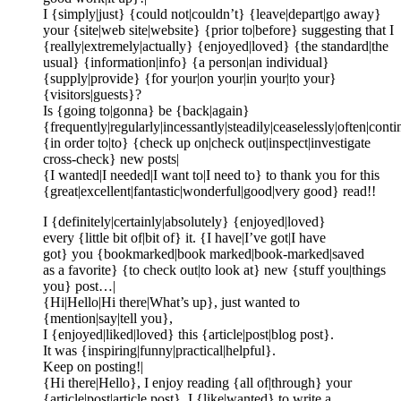
I {simply|just} {could not|couldn’t} {leave|depart|go away}
your {site|web site|website} {prior to|before} suggesting that I
{really|extremely|actually} {enjoyed|loved} {the standard|the
usual} {information|info} {a person|an individual}
{supply|provide} {for your|on your|in your|to your}
{visitors|guests}?
Is {going to|gonna} be {back|again}
{frequently|regularly|incessantly|steadily|ceaselessly|often|cont
{in order to|to} {check up on|check out|inspect|investigate
cross-check} new posts|
{I wanted|I needed|I want to|I need to} to thank you for this
{great|excellent|fantastic|wonderful|good|very good} read!!
I {definitely|certainly|absolutely} {enjoyed|loved}
every {little bit of|bit of} it. {I have|I’ve got|I have
got} you {bookmarked|book marked|book-marked|saved
as a favorite} {to check out|to look at} new {stuff you|things
you} post…|
{Hi|Hello|Hi there|What’s up}, just wanted to
{mention|say|tell you},
I {enjoyed|liked|loved} this {article|post|blog post}.
It was {inspiring|funny|practical|helpful}.
Keep on posting!|
{Hi there|Hello}, I enjoy reading {all of|through} your
{article|post|article post}. I {like|wanted} to write a