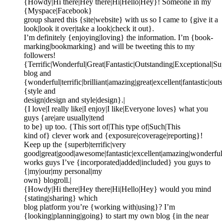
{Howdy|Hi there|Hey there|Hi|Hello|Hey}! Someone in my
{Myspace|Facebook}
group shared this {site|website} with us so I came to {give it a
look|look it over|take a look|check it out}.
I’m definitely {enjoying|loving} the information. I’m {book-
marking|bookmarking} and will be tweeting this to my
followers!
{Terrific|Wonderful|Great|Fantastic|Outstanding|Exceptional|S
blog and
{wonderful|terrific|brilliant|amazing|great|excellent|fantastic|ou
{style and
design|design and style|design}.|
{I love|I really like|I enjoy|I like|Everyone loves} what you
guys {are|are usually|tend
to be} up too. {This sort of|This type of|Such|This
kind of} clever work and {exposure|coverage|reporting}!
Keep up the {superb|terrific|very
good|great|good|awesome|fantastic|excellent|amazing|wonderfu
works guys I’ve {incorporated|added|included} you guys to
{|my|our|my personal|my
own} blogroll.|
{Howdy|Hi there|Hey there|Hi|Hello|Hey} would you mind
{stating|sharing} which
blog platform you’re {working with|using}? I’m
{looking|planning|going} to start my own blog {in the near