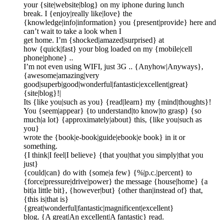
your {site|website|blog} on my iphone during lunch
break. I {enjoy|really like|love} the
{knowledge|info|information} you {present|provide} here and
can’t wait to take a look when I
get home. I’m {shocked|amazed|surprised} at
how {quick|fast} your blog loaded on my {mobile|cell
phone|phone} ..
I’m not even using WIFI, just 3G .. {Anyhow|Anyways},
{awesome|amazing|very
good|superb|good|wonderful|fantastic|excellent|great}
{site|blog}!|
Its {like you|such as you} {read|learn} my {mind|thoughts}!
You {seem|appear} {to understand|to know|to grasp} {so
much|a lot} {approximately|about} this, {like you|such as
you}
wrote the {book|e-book|guide|ebook|e book} in it or
something.
{I think|I feel|I believe} {that you|that you simply|that you
just}
{could|can} do with {some|a few} {%|p.c.|percent} to
{force|pressure|drive|power} the message {house|home} {a
bit|a little bit}, {however|but} {other than|instead of} that,
{this is|that is}
{great|wonderful|fantastic|magnificent|excellent}
blog. {A great|An excellent|A fantastic} read.