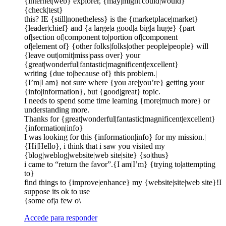
{internet|web} explorer, {may|might|could|would}
{check|test}
this? IE {still|nonetheless} is the {marketplace|market}
{leader|chief} and {a large|a good|a big|a huge} {part
of|section of|component to|portion of|component
of|element of} {other folks|folks|other people|people} will
{leave out|omit|miss|pass over} your
{great|wonderful|fantastic|magnificent|excellent}
writing {due to|because of} this problem.|
{I’m|I am} not sure where {you are|you’re} getting your
{info|information}, but {good|great} topic.
I needs to spend some time learning {more|much more} or
understanding more.
Thanks for {great|wonderful|fantastic|magnificent|excellent}
{information|info}
I was looking for this {information|info} for my mission.|
{Hi|Hello}, i think that i saw you visited my
{blog|weblog|website|web site|site} {so|thus}
i came to “return the favor”.{I am|I’m} {trying to|attempting
to}
find things to {improve|enhance} my {website|site|web site}!I
suppose its ok to use
{some of|a few o\
Accede para responder