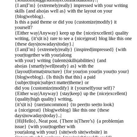
{I am|I’m} {extremely|really} impressed with your writing
skills {and also|as well as} with the layout on your
{blog|weblog}.
Is this a paid theme or did you {customize|modify} it
yourself?
{Either way|Anyway} keep up the {nice|excellent} quality
writing, {it’s|it is} rare to see a {nice|great} blog like this one
{these days|nowadays|today}.|
{I am|I’m} {extremely|really} {inspired|impressed} {with
your|together with your|along
with your} writing {talents|skills|abilities} {and
also|as {smartly|well|neatly} as} with the
{layout|format|structure} {for your|on your|in your|to your}
{blog|weblog}. {Is this|Is that this} a paid
{subject|topic|subject matter|theme} or
did you {customize|modify} it {yourself|your self}?
{Either way|Anyway} {stay|keep} up the {nice|excellent}
{quality|high quality} writing,
{it’s|it is} {rare|uncommon} {to peer|to see|to look}
a {nice|great} {blog|weblog} like this one {these
days|nowadays|today}..|
{Hi|Hello}, Neat post. {There is|There’s} {a problem|an
issue} {with your|together with
your|along with your} {site|web site|website} in