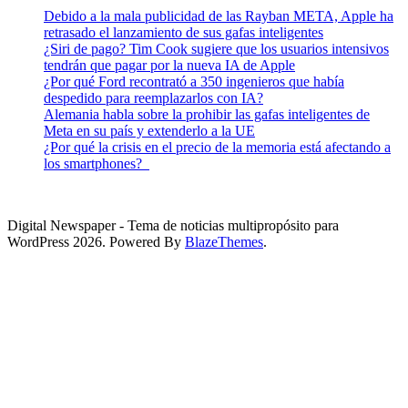
Debido a la mala publicidad de las Rayban META, Apple ha
retrasado el lanzamiento de sus gafas inteligentes
¿Siri de pago? Tim Cook sugiere que los usuarios intensivos
tendrán que pagar por la nueva IA de Apple
¿Por qué Ford recontrató a 350 ingenieros que había
despedido para reemplazarlos con IA?
Alemania habla sobre la prohibir las gafas inteligentes de
Meta en su país y extenderlo a la UE
¿Por qué la crisis en el precio de la memoria está afectando a
los smartphones?
Digital Newspaper - Tema de noticias multipropósito para
WordPress 2026. Powered By
BlazeThemes
.