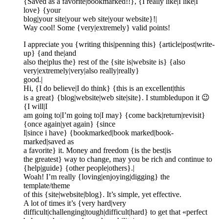
{Saved as a favorite|bookmarked!!}, {I really like|I like|I
love} {your
blog|your site|your web site|your website}!|
Way cool! Some {very|extremely} valid points!
I appreciate you {writing this|penning this} {article|post|write-
up} {and the|and
also the|plus the} rest of the {site is|website is} {also
very|extremely|very|also really|really}
good.|
Hi, {I do believe|I do think} {this is an excellent|this
is a great} {blog|website|web site|site}. I stumbledupon it 😉
{I will|I
am going to|I’m going to|I may} {come back|return|revisit}
{once again|yet again} {since
I|since i have} {bookmarked|book marked|book-
marked|saved as
a favorite} it. Money and freedom {is the best|is
the greatest} way to change, may you be rich and continue to
{help|guide} {other people|others}.|
Woah! I’m really {loving|enjoying|digging} the
template/theme
of this {site|website|blog}. It’s simple, yet effective.
A lot of times it’s {very hard|very
difficult|challenging|tough|difficult|hard} to get that «perfect