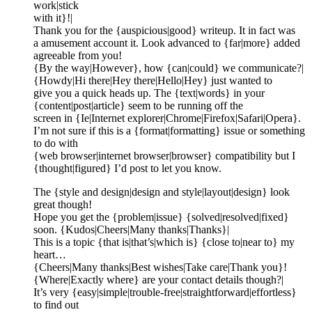
work|stick
with it}!|
Thank you for the {auspicious|good} writeup. It in fact was
a amusement account it. Look advanced to {far|more} added
agreeable from you!
{By the way|However}, how {can|could} we communicate?|
{Howdy|Hi there|Hey there|Hello|Hey} just wanted to
give you a quick heads up. The {text|words} in your
{content|post|article} seem to be running off the
screen in {Ie|Internet explorer|Chrome|Firefox|Safari|Opera}.
I’m not sure if this is a {format|formatting} issue or something
to do with
{web browser|internet browser|browser} compatibility but I
{thought|figured} I’d post to let you know.
The {style and design|design and style|layout|design} look
great though!
Hope you get the {problem|issue} {solved|resolved|fixed}
soon. {Kudos|Cheers|Many thanks|Thanks}|
This is a topic {that is|that’s|which is} {close to|near to} my
heart…
{Cheers|Many thanks|Best wishes|Take care|Thank you}!
{Where|Exactly where} are your contact details though?|
It’s very {easy|simple|trouble-free|straightforward|effortless}
to find out