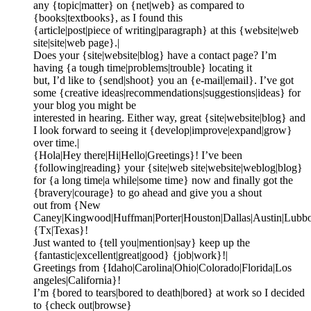
any {topic|matter} on {net|web} as compared to
{books|textbooks}, as I found this
{article|post|piece of writing|paragraph} at this {website|web
site|site|web page}.|
Does your {site|website|blog} have a contact page? I’m
having {a tough time|problems|trouble} locating it
but, I’d like to {send|shoot} you an {e-mail|email}. I’ve got
some {creative ideas|recommendations|suggestions|ideas} for
your blog you might be
interested in hearing. Either way, great {site|website|blog} and
I look forward to seeing it {develop|improve|expand|grow}
over time.|
{Hola|Hey there|Hi|Hello|Greetings}! I’ve been
{following|reading} your {site|web site|website|weblog|blog}
for {a long time|a while|some time} now and finally got the
{bravery|courage} to go ahead and give you a shout
out from {New
Caney|Kingwood|Huffman|Porter|Houston|Dallas|Austin|Lubb
{Tx|Texas}!
Just wanted to {tell you|mention|say} keep up the
{fantastic|excellent|great|good} {job|work}!|
Greetings from {Idaho|Carolina|Ohio|Colorado|Florida|Los
angeles|California}!
I’m {bored to tears|bored to death|bored} at work so I decided
to {check out|browse}