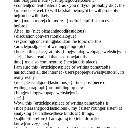
and bloggers made {just right|good|excellent}
{content|content material} as {you did|you probably did}, the
{internet|net|web} {will be|shall be|might be|will probably
be|can be|will likely
be} {much more|a lot more} {useful|helpful} than ever
before.|
Ahaa, its {nice|pleasant|good|fastidious}
{discussion|conversation|dialogue}
{regarding|concerning|about|on the topic of} this
{article|post|piece of writing|paragraph}
{here|at this place} at this {blog|weblog|webpage|website|web
site}, I have read all that, so {now|at this
time} me also commenting {here|at this place}.|
I am sure this {article|post|piece of writing|paragraph}
has touched all the internet {users|people|viewers|visitors}, its
really really
{nice|pleasant|good|fastidious} {article|post|piece of
writing|paragraph} on building up new
{blog|weblog|webpage|website|web
site}.|
Wow, this {article|post|piece of writing|paragraph} is
{nice|pleasant|good|fastidious}, my {sister|younger sister} is
analyzing {such|these|these kinds of} things,
{so|thus|therefore} I am going to {tell|inform|let
know|convey} her.|