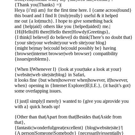
{Thank you|Thanks} =)|
Heya {i’m|i am} for the first time here. I {came across|found}
this board and I find It {truly|really} useful & it helped
me out {a lot|much}. I hope to give something back
and {help|aid} others like you {helped|aided} me.|
{Hi|Hello|Hi there|Hello there|Howdy|Greetings},
{I think|I believe|I do believe|I do think|There’s no doubt that}
{your site|your website|your web site|your blog}
{might be|may be|could be|could possibly be} having
{browser|internet browser|web browser} compatibility
{issues|problems}.
{When I|Whenever I} {look at your|take a look at your}
{website|web site|site|blog} in Safari,
it looks fine {but when|however when|however, if|however,
when} opening in {Internet Explorer|IE|I.E.}, {it has|it’s got}
some overlapping issues.
{I just|I simply|I merely} wanted to {give you a|provide you
with a} quick heads up!
{Other than that|Apart from that|Besides that|Aside from
that},
{fantastic|wonderful|great|excellent} {blog|website|site}!|
{A person|Someone|Somebody} {necessarily|essentially}