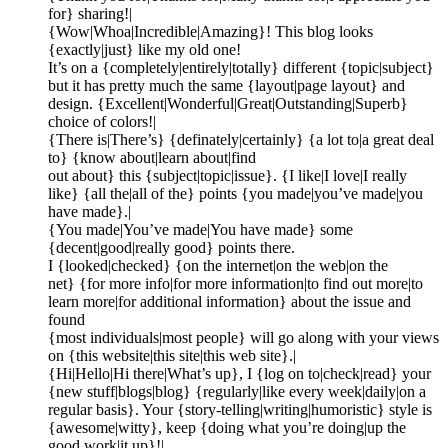
for} sharing!|
{Wow|Whoa|Incredible|Amazing}! This blog looks
{exactly|just} like my old one!
It’s on a {completely|entirely|totally} different {topic|subject}
but it has pretty much the same {layout|page layout} and
design. {Excellent|Wonderful|Great|Outstanding|Superb}
choice of colors!|
{There is|There’s} {definately|certainly} {a lot to|a great deal
to} {know about|learn about|find
out about} this {subject|topic|issue}. {I like|I love|I really
like} {all the|all of the} points {you made|you’ve made|you
have made}.|
{You made|You’ve made|You have made} some
{decent|good|really good} points there.
I {looked|checked} {on the internet|on the web|on the
net} {for more info|for more information|to find out more|to
learn more|for additional information} about the issue and
found
{most individuals|most people} will go along with your views
on {this website|this site|this web site}.|
{Hi|Hello|Hi there|What’s up}, I {log on to|check|read} your
{new stuff|blogs|blog} {regularly|like every week|daily|on a
regular basis}. Your {story-telling|writing|humoristic} style is
{awesome|witty}, keep {doing what you’re doing|up the
good work|it up}!|