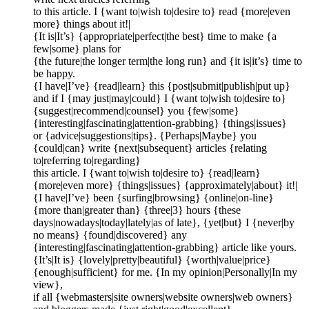
to this article. I {want to|wish to|desire to} read {more|even
more} things about it!|
{It is|It’s} {appropriate|perfect|the best} time to make {a
few|some} plans for
{the future|the longer term|the long run} and {it is|it’s} time to
be happy.
{I have|I’ve} {read|learn} this {post|submit|publish|put up}
and if I {may just|may|could} I {want to|wish to|desire to}
{suggest|recommend|counsel} you {few|some}
{interesting|fascinating|attention-grabbing} {things|issues}
or {advice|suggestions|tips}. {Perhaps|Maybe} you
{could|can} write {next|subsequent} articles {relating
to|referring to|regarding}
this article. I {want to|wish to|desire to} {read|learn}
{more|even more} {things|issues} {approximately|about} it!|
{I have|I’ve} been {surfing|browsing} {online|on-line}
{more than|greater than} {three|3} hours {these
days|nowadays|today|lately|as of late}, {yet|but} I {never|by
no means} {found|discovered} any
{interesting|fascinating|attention-grabbing} article like yours.
{It’s|It is} {lovely|pretty|beautiful} {worth|value|price}
{enough|sufficient} for me. {In my opinion|Personally|In my
view},
if all {webmasters|site owners|website owners|web owners}