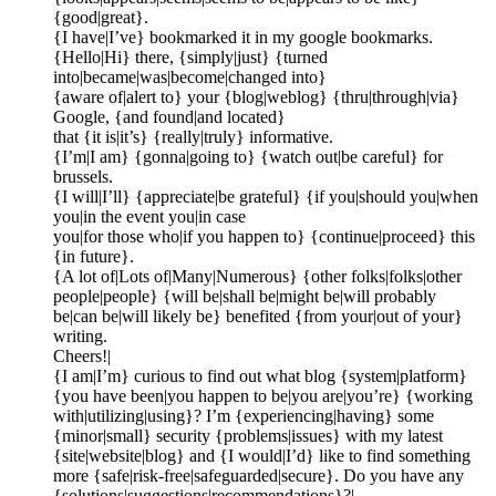
{good|great}.
{I have|I’ve} bookmarked it in my google bookmarks.
{Hello|Hi} there, {simply|just} {turned
into|became|was|become|changed into}
{aware of|alert to} your {blog|weblog} {thru|through|via}
Google, {and found|and located}
that {it is|it’s} {really|truly} informative.
{I’m|I am} {gonna|going to} {watch out|be careful} for
brussels.
{I will|I’ll} {appreciate|be grateful} {if you|should you|when
you|in the event you|in case
you|for those who|if you happen to} {continue|proceed} this
{in future}.
{A lot of|Lots of|Many|Numerous} {other folks|folks|other
people|people} {will be|shall be|might be|will probably
be|can be|will likely be} benefited {from your|out of your}
writing.
Cheers!|
{I am|I’m} curious to find out what blog {system|platform}
{you have been|you happen to be|you are|you’re} {working
with|utilizing|using}? I’m {experiencing|having} some
{minor|small} security {problems|issues} with my latest
{site|website|blog} and {I would|I’d} like to find something
more {safe|risk-free|safeguarded|secure}. Do you have any
{solutions|suggestions|recommendations}?|