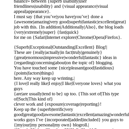
balance» between {superb usability|user
friendliness|usability} and {visual appearance|visual
appeal|appearance}.
I must say {that you’ve|you have|you’ve} done a
{awesome|amazing|very good|superb|fantastic|excellent|great}
job with this. {In addition|Additionally|Also}, the blog loads
{very|extremely|super} {fast|quick}
for me on {Safari|Internet explorer|Chrome|Opera|Firefox}.
{Superb|Exceptional|Outstanding|Excellent} Blog!|
These are {really|actually|in fact|truly|genuinely}
{great|enormous|impressive|wonderful|fantastic} ideas in
{regarding|concerning|about|on the topic of} blogging.
You have touched some {nice|pleasant|good|fastidious}
{points|factors|things}
here. Any way keep up wrinting.|
{I love|I really like|I enjoy|I like|Everyone loves} what you
guys
{are|are usually|tend to be} up too. {This sort of|This type
of|Such|This kind of}
clever work and {exposure|coverage|reporting}!
Keep up the {superb|terrific|very
good|great|good|awesome|fantastic|excellent|amazing|wonderfu
works guys I’ve {incorporated||added|included} you guys to
{|my|our||my personal|my own} blogroll.|