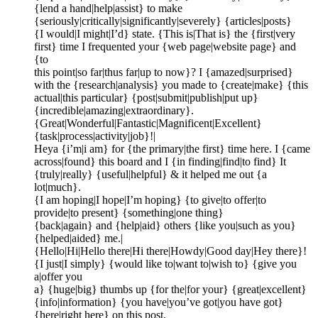
{lend a hand|help|assist} to make
{seriously|critically|significantly|severely} {articles|posts}
{I would|I might|I’d} state. {This is|That is} the {first|very
first} time I frequented your {web page|website page} and
{to
this point|so far|thus far|up to now}? I {amazed|surprised}
with the {research|analysis} you made to {create|make} {this
actual|this particular} {post|submit|publish|put up}
{incredible|amazing|extraordinary}.
{Great|Wonderful|Fantastic|Magnificent|Excellent}
{task|process|activity|job}!|
Heya {i’m|i am} for {the primary|the first} time here. I {came
across|found} this board and I {in finding|find|to find} It
{truly|really} {useful|helpful} & it helped me out {a
lot|much}.
{I am hoping|I hope|I’m hoping} {to give|to offer|to
provide|to present} {something|one thing}
{back|again} and {help|aid} others {like you|such as you}
{helped|aided} me.|
{Hello|Hi|Hello there|Hi there|Howdy|Good day|Hey there}!
{I just|I simply} {would like to|want to|wish to} {give you
a|offer you
a} {huge|big} thumbs up {for the|for your} {great|excellent}
{info|information} {you have|you’ve got|you have got}
{here|right here} on this post.