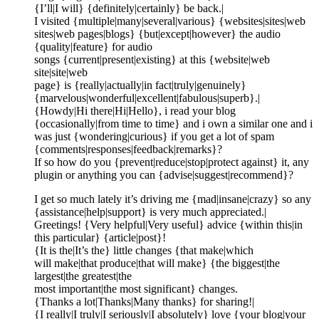
{I’ll|I will} {definitely|certainly} be back.|
I visited {multiple|many|several|various} {websites|sites|web
sites|web pages|blogs} {but|except|however} the audio
{quality|feature} for audio
songs {current|present|existing} at this {website|web
site|site|web
page} is {really|actually|in fact|truly|genuinely}
{marvelous|wonderful|excellent|fabulous|superb}.|
{Howdy|Hi there|Hi|Hello}, i read your blog
{occasionally|from time to time} and i own a similar one and i
was just {wondering|curious} if you get a lot of spam
{comments|responses|feedback|remarks}?
If so how do you {prevent|reduce|stop|protect against} it, any
plugin or anything you can {advise|suggest|recommend}?
I get so much lately it’s driving me {mad|insane|crazy} so any
{assistance|help|support} is very much appreciated.|
Greetings! {Very helpful|Very useful} advice {within this|in
this particular} {article|post}!
{It is the|It’s the} little changes {that make|which
will make|that produce|that will make} {the biggest|the
largest|the greatest|the
most important|the most significant} changes.
{Thanks a lot|Thanks|Many thanks} for sharing!|
{I really|I truly|I seriously|I absolutely} love {your blog|your