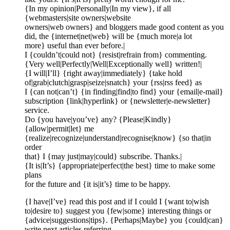
{In my opinion|Personally|In my view}, if all
{webmasters|site owners|website
owners|web owners} and bloggers made good content as you
did, the {internet|net|web} will be {much more|a lot
more} useful than ever before.|
I {couldn’t|could not} {resist|refrain from} commenting.
{Very well|Perfectly|Well|Exceptionally well} written!|
{I will|I’ll} {right away|immediately} {take hold
of|grab|clutch|grasp|seize|snatch} your {rss|rss feed} as
I {can not|can’t} {in finding|find|to find} your {email|e-mail}
subscription {link|hyperlink} or {newsletter|e-newsletter}
service.
Do {you have|you’ve} any? {Please|Kindly}
{allow|permit|let} me
{realize|recognize|understand|recognise|know} {so that|in
order
that} I {may just|may|could} subscribe. Thanks.|
{It is|It’s} {appropriate|perfect|the best} time to make some
plans
for the future and {it is|it’s} time to be happy.
{I have|I’ve} read this post and if I could I {want to|wish
to|desire to} suggest you {few|some} interesting things or
{advice|suggestions|tips}. {Perhaps|Maybe} you {could|can}
write next articles referring