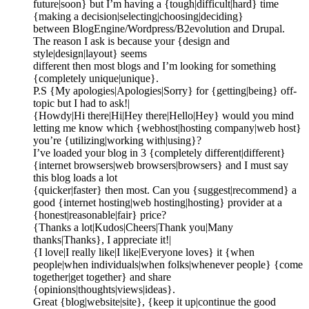
future|soon} but I’m having a {tough|difficult|hard} time
{making a decision|selecting|choosing|deciding}
between BlogEngine/Wordpress/B2evolution and Drupal.
The reason I ask is because your {design and
style|design|layout} seems
different then most blogs and I’m looking for something
{completely unique|unique}.
P.S {My apologies|Apologies|Sorry} for {getting|being} off-
topic but I had to ask!|
{Howdy|Hi there|Hi|Hey there|Hello|Hey} would you mind
letting me know which {webhost|hosting company|web host}
you’re {utilizing|working with|using}?
I’ve loaded your blog in 3 {completely different|different}
{internet browsers|web browsers|browsers} and I must say
this blog loads a lot
{quicker|faster} then most. Can you {suggest|recommend} a
good {internet hosting|web hosting|hosting} provider at a
{honest|reasonable|fair} price?
{Thanks a lot|Kudos|Cheers|Thank you|Many
thanks|Thanks}, I appreciate it!|
{I love|I really like|I like|Everyone loves} it {when
people|when individuals|when folks|whenever people} {come
together|get together} and share
{opinions|thoughts|views|ideas}.
Great {blog|website|site}, {keep it up|continue the good