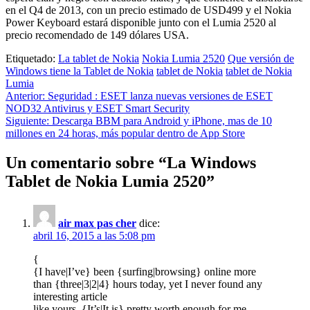
en el Q4 de 2013, con un precio estimado de USD499 y el Nokia
Power Keyboard estará disponible junto con el Lumia 2520 al
precio recomendado de 149 dólares USA.
Etiquetado:
La tablet de Nokia
Nokia Lumia 2520
Que versión de
Windows tiene la Tablet de Nokia
tablet de Nokia
tablet de Nokia
Lumia
Navegación
Anterior:
Seguridad : ESET lanza nuevas versiones de ESET
NOD32 Antivirus y ESET Smart Security
de
Siguiente:
Descarga BBM para Android y iPhone, mas de 10
entradas
millones en 24 horas, más popular dentro de App Store
Un comentario sobre “
La Windows
Tablet de Nokia Lumia 2520
”
air max pas cher
dice:
abril 16, 2015 a las 5:08 pm
{
{I have|I’ve} been {surfing|browsing} online more
than {three|3|2|4} hours today, yet I never found any
interesting article
like yours. {It’s|It is} pretty worth enough for me.