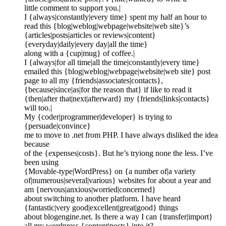
little comment to support you.|
I {always|constantly|every time} spent my half an hour to
read this {blog|weblog|webpage|website|web site}’s
{articles|posts|articles or reviews|content}
{everyday|daily|every day|all the time}
along with a {cup|mug} of coffee.|
I {always|for all time|all the time|constantly|every time}
emailed this {blog|weblog|webpage|website|web site} post
page to all my {friends|associates|contacts},
{because|since|as|for the reason that} if like to read it
{then|after that|next|afterward} my {friends|links|contacts}
will too.|
My {coder|programmer|developer} is trying to
{persuade|convince}
me to move to .net from PHP. I have always disliked the idea
because
of the {expenses|costs}. But he’s tryiong none the less. I’ve
been using
{Movable-type|WordPress} on {a number of|a variety
of|numerous|several|various} websites for about a year and
am {nervous|anxious|worried|concerned}
about switching to another platform. I have heard
{fantastic|very good|excellent|great|good} things
about blogengine.net. Is there a way I can {transfer|import}
all my wordpress {content|posts} into it?