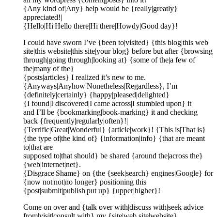
{Any kind of|Any} help would be {really|greatly}
appreciated!|
{Hello|Hi|Hello there|Hi there|Howdy|Good day}!
I could have sworn I’ve {been to|visited} {this blog|this web
site|this website|this site|your blog} before but after {browsing
through|going through|looking at} {some of the|a few of
the|many of the}
{posts|articles} I realized it’s new to me.
{Anyways|Anyhow|Nonetheless|Regardless}, I’m
{definitely|certainly} {happy|pleased|delighted}
{I found|I discovered|I came across|I stumbled upon} it
and I’ll be {bookmarking|book-marking} it and checking
back {frequently|regularly|often}!|
{Terrific|Great|Wonderful} {article|work}! {This is|That is}
{the type of|the kind of} {information|info} {that are meant
to|that are
supposed to|that should} be shared {around the|across the}
{web|internet|net}.
{Disgrace|Shame} on {the {seek|search} engines|Google} for
{now not|not|no longer} positioning this
{post|submit|publish|put up} {upper|higher}!
Come on over and {talk over with|discuss with|seek advice
from|visit|consult with} my {site|web site|website} .