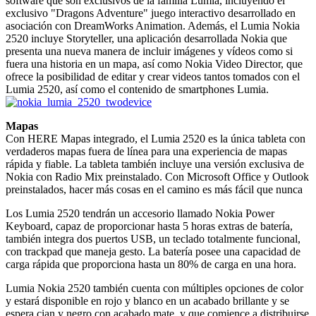
software que son exclusivos de la familia Lumia, incluyendo el
exclusivo "Dragons Adventure" juego interactivo desarrollado en
asociación con DreamWorks Animation. Además, el Lumia Nokia
2520 incluye Storyteller, una aplicación desarrollada Nokia que
presenta una nueva manera de incluir imágenes y vídeos como si
fuera una historia en un mapa, así como Nokia Video Director, que
ofrece la posibilidad de editar y crear videos tantos tomados con el
Lumia 2520, así como el contenido de smartphones Lumia.
Mapas
Con HERE Mapas integrado, el Lumia 2520 es la única tableta con
verdaderos mapas fuera de línea para una experiencia de mapas
rápida y fiable. La tableta también incluye una versión exclusiva de
Nokia con Radio Mix preinstalado. Con Microsoft Office y Outlook
preinstalados, hacer más cosas en el camino es más fácil que nunca
Los Lumia 2520 tendrán un accesorio llamado Nokia Power
Keyboard, capaz de proporcionar hasta 5 horas extras de batería,
también integra dos puertos USB, un teclado totalmente funcional,
con trackpad que maneja gesto. La batería posee una capacidad de
carga rápida que proporciona hasta un 80% de carga en una hora.
Lumia Nokia 2520 también cuenta con múltiples opciones de color
y estará disponible en rojo y blanco en un acabado brillante y se
espera cian y negro con acabado mate, y que comience a distribuirse