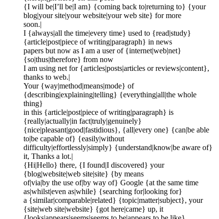
{I will be|I’ll be|I am} {coming back to|returning to} {your
blog|your site|your website|your web site} for more
soon.|
I {always|all the time|every time} used to {read|study}
{article|post|piece of writing|paragraph} in news
papers but now as I am a user of {internet|web|net}
{so|thus|therefore} from now
I am using net for {articles|posts|articles or reviews|content},
thanks to web.|
Your {way|method|means|mode} of
{describing|explaining|telling} {everything|all|the whole
thing}
in this {article|post|piece of writing|paragraph} is
{really|actually|in fact|truly|genuinely}
{nice|pleasant|good|fastidious}, {all|every one} {can|be able
to|be capable of} {easily|without
difficulty|effortlessly|simply} {understand|know|be aware of}
it, Thanks a lot.|
{Hi|Hello} there, {I found|I discovered} your
{blog|website|web site|site} {by means
of|via|by the use of|by way of} Google {at the same time
as|whilst|even as|while} {searching for|looking for}
a {similar|comparable|related} {topic|matter|subject}, your
{site|web site|website} {got here|came} up, it
{looks|appears|seems|seems to be|appears to be like}