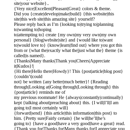
site|your website}..
{Very nice|Excellent|Pleasant|Great} colors & theme.
Did you {create|develop|make|build} {this website|this
site|this web site|this amazing site} yourself?
Please reply back as I’m {looking to|trying to|planning
to|wanting to|hoping
to|attempting to} create {my own|my very own|my own
personal} {blog|website|site} and {would like to|want
to|would love to} {know|learn|find out} where you got this
from or {what the|exactly what the|just what the} theme {is
called|is named}.
{Thanks|Many thanks|Thank you|Cheers|Appreciate
it|Kudos}!|
{Hi there|Hello there|Howdy}! This {post|article|blog post}
{couldn’t|could
not} be written {any better|much better}! {Reading
through|Looking at|Going through|Looking through} this
{post|article} reminds me of
my previous roommate! He {always|constantly|continually}
kept {talking about|preaching about} this. {I will|I’ll|I am
going to|I most certainly will}
{forward|send} {this article|this information|this post} to
him. {Pretty sure|Fairly certain} {he will|he’ll|he’s
going to} {have a good|have a very good|have a great} read.
{Thank you for|Thanks for|Many thanks for|I appreciate you