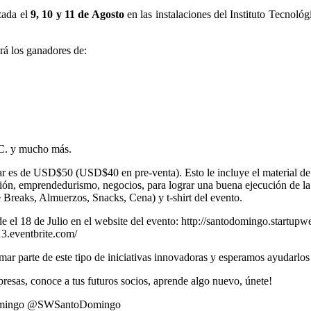
zada el
9, 10 y 11 de Agosto
en las instalaciones del Instituto Tecnol
ará los ganadores de:
C. y mucho más.
par es de USD$50 (USD$40 en pre‐venta). Esto le incluye el material de
ión, emprendedurismo, negocios, para lograr una buena ejecución de la 
Breaks, Almuerzos, Snacks, Cena) y t‐shirt del evento.
de el 18 de Julio en el website del evento: http://santodomingo.startupwe
3.eventbrite.com/
ar parte de este tipo de iniciativas innovadoras y esperamos ayudarlos
resas, conoce a tus futuros socios, aprende algo nuevo, únete!
domingo @SWSantoDomingo