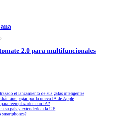
cana
0
omate 2.0 para multifuncionales
asado el lanzamiento de sus gafas inteligentes
endrán que pagar por la nueva IA de Apple
 para reemplazarlos con IA?
 en su país y extenderlo a la UE
los smartphones?