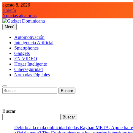
Saltar
agosto 8, 2026
al
Boletín
contenido
Noticias aleatorias
Menú
Gadget Dominicana
Gadgets, Autos y Tecnología de consumo
Automotivación
Inteligencia Artificial
Smartphones
Gadgets
EN VIDEO
Hogar Inteligente
Ciberseguridad
Nomadas Digitales
Buscar:
Buscar
Buscar
Debido a la mala publicidad de las Rayban META, Apple ha retr
¿Siri de pago? Tim Cook sugiere que los usuarios intensivos t