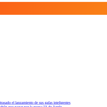
asado el lanzamiento de sus gafas inteligentes
endrán que pagar por la nueva IA de Apple