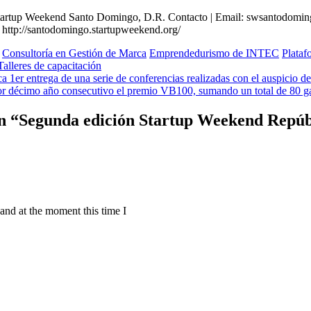
tartup Weekend Santo Domingo, D.R. Contacto | Email:
swsantodomi
/ http://santodomingo.startupweekend.org/
Consultoría en Gestión de Marca
Emprendedurismo de INTEC
Plataf
Talleres de capacitación
 1er entrega de una serie de conferencias realizadas con el auspicio d
r décimo año consecutivo el premio VB100, sumando un total de 80 g
n “
Segunda edición Startup Weekend Repú
 and at the moment this time I