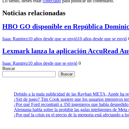
Lo siento, debes estar
conectado
para publicar un comentario.
Noticias relacionadas
HBO GO disponible en República Domini
Isaac Ramirez
10 años desde que se envió
10 años desde que se envió
Lexmark lanza la aplicación AccuRead Aut
Isaac Ramirez
10 años desde que se envió
0
Buscar
Buscar
Debido a la mala publicidad de las Rayban META, Apple ha retr
¿Siri de pago? Tim Cook sugiere que los usuarios intensivos t
¿Por qué Ford recontrató a 350 ingenieros que había despedido
Alemania habla sobre la prohibir las gafas inteligentes de Meta
¿Por qué la crisis en el precio de la memoria está afectando a 