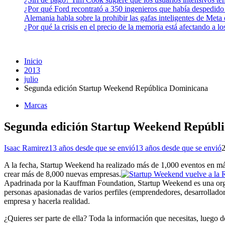
¿Por qué Ford recontrató a 350 ingenieros que había despedido
Alemania habla sobre la prohibir las gafas inteligentes de Meta
¿Por qué la crisis en el precio de la memoria está afectando a 
Inicio
2013
julio
Segunda edición Startup Weekend República Dominicana
Marcas
Segunda edición Startup Weekend Repúbl
Isaac Ramirez
13 años desde que se envió
13 años desde que se envió
A la fecha, Startup Weekend ha realizado más de 1,000 eventos en má
crear más de 8,000 nuevas empresas.
Apadrinada por la Kauffman Foundation, Startup Weekend es una org
personas apasionadas de varios perfiles (emprendedores, desarrollador
empresa y hacerla realidad.
¿Quieres ser parte de ella? Toda la información que necesitas, luego d