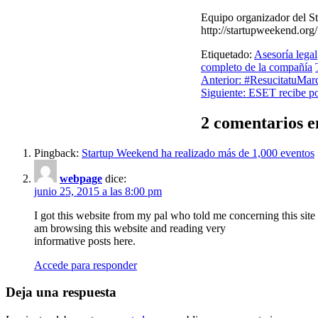
Equipo organizador del S
http://startupweekend.org
Etiquetado:
Asesoría legal
completo de la compañía
Navegación
Anterior:
#ResucitatuMarca
Siguiente:
ESET recibe po
de
entradas
2 comentarios e
Pingback:
Startup Weekend ha realizado más de 1,000 eventos
webpage
dice:
junio 25, 2015 a las 8:00 pm
I got this website from my pal who told me concerning this site
am browsing this website and reading very
informative posts here.
Accede para responder
Deja una respuesta