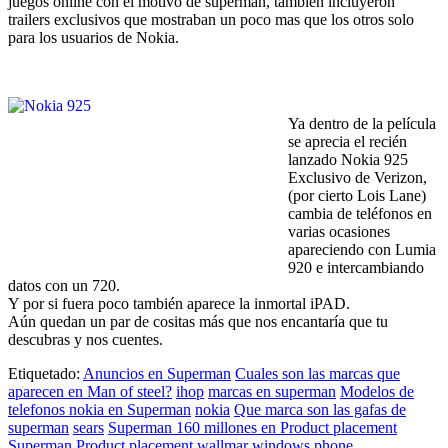
juegos online con el motivo de superman, también incluyeron
trailers exclusivos que mostraban un poco mas que los otros solo
para los usuarios de Nokia.
Ya dentro de la película
se aprecia el recién
lanzado Nokia 925
Exclusivo de Verizon,
(por cierto Lois Lane)
cambia de teléfonos en
varias ocasiones
apareciendo con Lumia
920 e intercambiando
datos con un 720.
Y por si fuera poco también aparece la inmortal iPAD.
Aún quedan un par de cositas más que nos encantaría que tu
descubras y nos cuentes.
Etiquetado:
Anuncios en Superman
Cuales son las marcas que
aparecen en Man of steel?
ihop
marcas en superman
Modelos de
telefonos nokia en Superman
nokia
Que marca son las gafas de
superman
sears
Superman 160 millones en Product placement
Superman Product placement
wallmar
windows phone