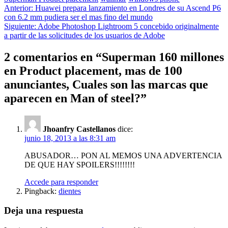
Navegación
Anterior:
Huawei prepara lanzamiento en Londres de su Ascend P6
con 6.2 mm pudiera ser el mas fino del mundo
de
Siguiente:
Adobe Photoshop Lightroom 5 concebido originalmente
entradas
a partir de las solicitudes de los usuarios de Adobe
2 comentarios en “
Superman 160 millones
en Product placement, mas de 100
anunciantes, Cuales son las marcas que
aparecen en Man of steel?
”
Jhoanfry Castellanos
dice:
junio 18, 2013 a las 8:31 am
ABUSADOR… PON AL MEMOS UNA ADVERTENCIA
DE QUE HAY SPOILERS!!!!!!!!
Accede para responder
Pingback:
dientes
Deja una respuesta