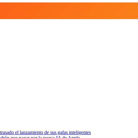
asado el lanzamiento de sus gafas inteligentes
endrán que pagar por la nueva IA de Apple