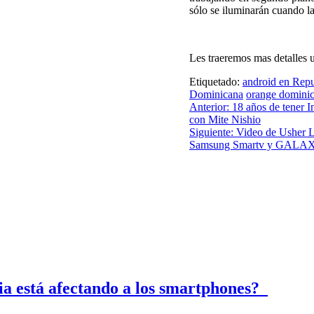
sólo se iluminarán cuando la 
Les traeremos mas detalles 
Etiquetado:
android en Rep
Dominicana
orange domini
Anterior:
18 años de tener I
con Mite Nishio
Siguiente:
Video de Usher L
Samsung Smartv y GALAXY
ria está afectando a los smartphones?