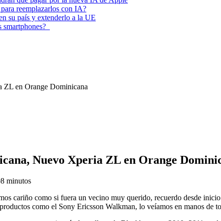
 para reemplazarlos con IA?
 en su país y extenderlo a la UE
los smartphones?
ia ZL en Orange Dominicana
nicana, Nuevo Xperia ZL en Orange Domini
0
8 minutos
s cariño como si fuera un vecino muy querido, recuerdo desde inicio d
 y productos como el Sony Ericsson Walkman, lo veíamos en manos de t