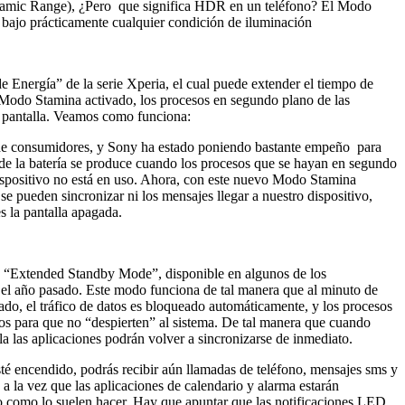
ynamic Range), ¿Pero que significa HDR en un teléfono? El Modo
 bajo prácticamente cualquier condición de iluminación
Energía” de la serie Xperia, el cual puede extender el tiempo de
e Modo Stamina activado, los procesos en segundo plano de las
a pantalla. Veamos como funciona:
ía de consumidores, y Sony ha estado poniendo bastante empeño para
de la batería se produce cuando los procesos que se hayan en segundo
dispositivo no está en uso. Ahora, con este nuevo Modo Stamina
se pueden sincronizar ni los mensajes llegar a nuestro dispositivo,
 la pantalla apagada.
a “Extended Standby Mode”, disponible en algunos de los
el año pasado. Este modo funciona de tal manera que al minuto de
ado, el tráfico de datos es bloqueado automáticamente, y los procesos
s para que no “despierten” al sistema. De tal manera que cuando
la las aplicaciones podrán volver a sincronizarse de inmediato.
 encendido, podrás recibir aún llamadas de teléfono, mensajes sms y
 la vez que las aplicaciones de calendario y alarma estarán
 como lo suelen hacer. Hay que apuntar que las notificaciones LED