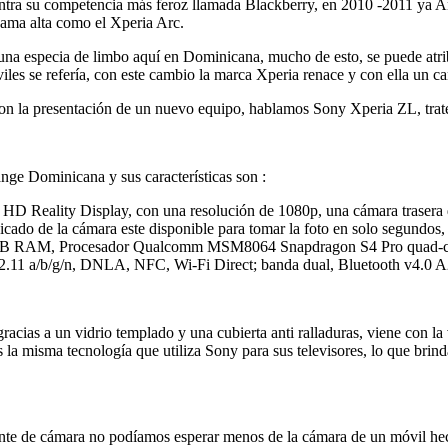
ontra su competencia más feroz llamada Blackberry, en 2010 -2011 ya 
gama alta como el Xperia Arc.
na especia de limbo aquí en Dominicana, mucho de esto, se puede atrib
iles se refería, con este cambio la marca Xperia renace y con ella un 
on la presentación de un nuevo equipo, hablamos Sony Xperia ZL, tratem
ge Dominicana y sus características son :
 HD Reality Display, con una resolución de 1080p, una cámara trasera
cado de la cámara este disponible para tomar la foto en solo segundos, un
 2GB RAM, Procesador Qualcomm MSM8064 Snapdragon S4 Pro quad-c
2.11 a/b/g/n, DNLA, NFC, Wi-Fi Direct; banda dual, Bluetooth v4.0 
 gracias a un vidrio templado y una cubierta anti ralladuras, viene con
es la misma tecnología que utiliza Sony para sus televisores, lo que brin
nte de cámara no podíamos esperar menos de la cámara de un móvil hech