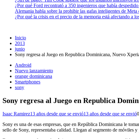
¿Por qué Ford recontrató a 350 ingenieros que había despedido
Alemania habla sobre la prohibir las gafas inteligentes de Meta
¿Por qué la crisis en el precio de la memoria está afectando a 
Inicio
2013
junio
Sony regresa al Juego en Republica Dominicana, Nuevo Xper
Android
Nuevo lanzamiento
orange dominicana
Smartphones
sony
Sony regresa al Juego en Republica Domi
Isaac Ramirez
13 años desde que se envió
13 años desde que se envió
Sony es una de esas empresas, que en República Dominicana le tomamo
sello de Sony, representaba calidad. Llegan al segmento de móviles