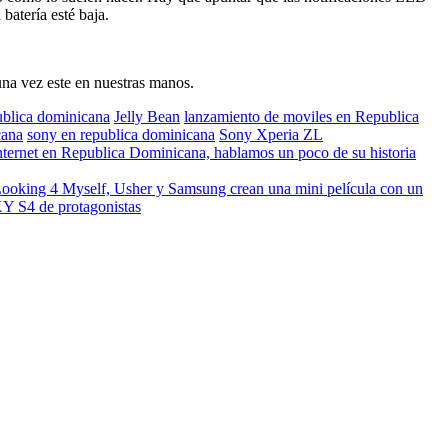
batería esté baja.
una vez este en nuestras manos.
ublica dominicana
Jelly Bean
lanzamiento de moviles en Republica
cana
sony en republica dominicana
Sony Xperia ZL
nternet en Republica Dominicana, hablamos un poco de su historia
ooking 4 Myself, Usher y Samsung crean una mini película con un
 S4 de protagonistas