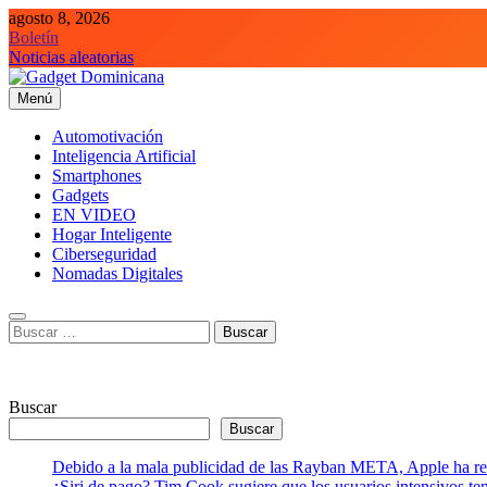
Saltar
agosto 8, 2026
al
Boletín
contenido
Noticias aleatorias
Menú
Gadget Dominicana
Gadgets, Autos y Tecnología de consumo
Automotivación
Inteligencia Artificial
Smartphones
Gadgets
EN VIDEO
Hogar Inteligente
Ciberseguridad
Nomadas Digitales
Buscar:
Buscar
Buscar
Debido a la mala publicidad de las Rayban META, Apple ha retr
¿Siri de pago? Tim Cook sugiere que los usuarios intensivos t