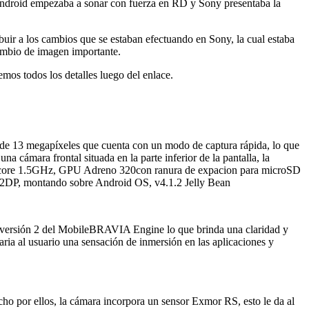
Android empezaba a sonar con fuerza en RD y Sony presentaba la
uir a los cambios que se estaban efectuando en Sony, la cual estaba
cambio de imagen importante.
os todos los detalles luego del enlace.
 de 13 megapíxeles que cuenta con un modo de captura rápida, lo que
a cámara frontal situada en la parte inferior de la pantalla, la
ore 1.5GHz, GPU Adreno 320con ranura de expacion para microSD
A2DP, montando sobre Android OS, v4.1.2 Jelly Bean
 la versión 2 del MobileBRAVIA Engine lo que brinda una claridad y
daria al usuario una sensación de inmersión en las aplicaciones y
o por ellos, la cámara incorpora un sensor Exmor RS, esto le da al