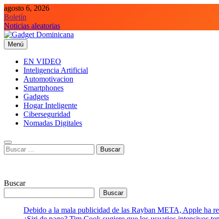
Saltar
agosto 6, 2026
al
Boletín
contenido
Noticias aleatorias
Menú
Gadget Dominicana
Gadgets y Tecnología de consumo
EN VIDEO
Inteligencia Artificial
Automotivacion
Smartphones
Gadgets
Hogar Inteligente
Ciberseguridad
Nomadas Digitales
Buscar:
Buscar
Buscar
Debido a la mala publicidad de las Rayban META, Apple ha retr
¿Siri de pago? Tim Cook sugiere que los usuarios intensivos t