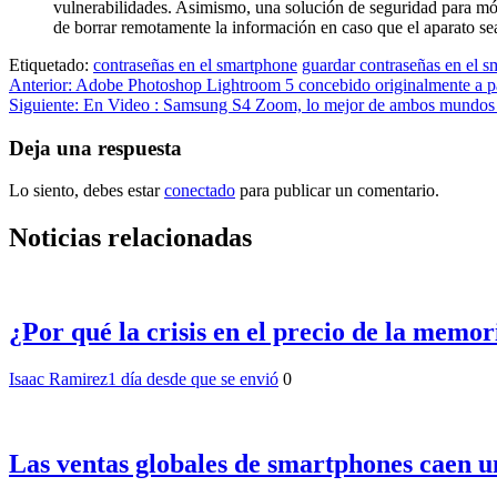
vulnerabilidades. Asimismo, una solución de seguridad para m
de borrar remotamente la información en caso que el aparato se
Etiquetado:
contraseñas en el smartphone
guardar contraseñas en el 
Navegación
Anterior:
Adobe Photoshop Lightroom 5 concebido originalmente a part
Siguiente:
En Video : Samsung S4 Zoom, lo mejor de ambos mundos en
de
entradas
Deja una respuesta
Lo siento, debes estar
conectado
para publicar un comentario.
Noticias relacionadas
¿Por qué la crisis en el precio de la memo
Isaac Ramirez
1 día desde que se envió
0
Las ventas globales de smartphones caen u