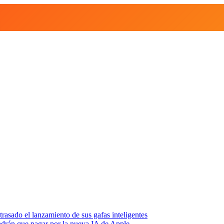
asado el lanzamiento de sus gafas inteligentes
endrán que pagar por la nueva IA de Apple