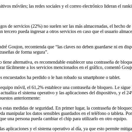
tivos móviles; las redes sociales y el correo electrónico lideran el rank
agos de servicios (22%) no suelen ser las más almacenadas, el hecho de 
 un tercero pueda ingresar a otros servicios en caso que el usuario almac
ré Goujon, recomienda que “las claves no deben guardarse ni en dispo
traseñas de forma segura”.
no tiene alternativa, es recomendable establecer una contraseña de bloqu
trar fácilmente a los servicios mencionados en el gráfico, comentó Gouj
os encuestados ha perdido o le han robado su smartphone o tablet.
n equipo móvil, el 61,2% establece una contraseña de bloqueo. Le sigu
ctualiza el sistema operativo y las aplicaciones del dispositivo, y el 24
puestos anteriormente:
s estas medidas de seguridad. En primer lugar, la contraseña de bloque
eda manipular los datos sensibles guardados en el teléfono o tableta. Por
que una persona pueda cambiar el chip para utilizarlo en otro equipo.
las aplicaciones y el sistema operativo al día, ya que esto permite mit