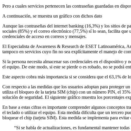
Pero a cuales servicios pertenecen las contraseñas guardadas en disposi
A continuación, se muestra un gráfico con dichos dato
Aunque las contraseñas del internet banking (16,3%) y los sitios de p
sociales (85%) y el correo electrónico (77,5%) sí lo sean, facilita que
credenciales de acceso en correos y mensajes.
El Especialista de Awareness & Research de ESET Latinoamérica, And
tampoco en servicios cuyo fin no sea explícitamente el manejo de con
Si la persona necesita almacenar sus credenciales en el dispositivo y 
el equipo. De este modo, si este se pierde o es robado, no se podrá en
Este aspecto cobra más importancia si se considera que el 63,1% de l
Con respecto a las medidas que los usuarios adoptan para proteger u
utiliza el bloqueo de la tarjeta SIM (chip) con un número PIN, el 35% a
solución de seguridad. El siguiente gráfico muestra los porcentajes ex
En base a estas cifras es importante comprender algunos conceptos tra
el teclado o utilizar el equipo. Esta medida dificulta que un tercero pu
bloquear el chip (tarjeta SIM). Esta medida se implementa para evitar 
“Si se habla de actualizaciones, es fundamental mantener todas 