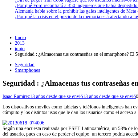
¿Por qué Ford recontrató a 350 ingenieros que había despedido
Alemania habla sobre la prohibir las gafas inteligentes de Meta
¿Por qué la crisis en el precio de la memoria está afectando a 
Inicio
2013
junio
Seguridad : ¿Almacenas tus contraseñas en el smartphone? El 5
Seguridad
Smartphones
Seguridad : ¿Almacenas tus contraseñas en
Isaac Ramirez
13 años desde que se envió
13 años desde que se envió
Los dispositivos móviles como tabletas y teléfonos inteligentes han e
cómputo y los distintos usos que le dan los usuarios como el acceso a c
Según una encuesta realizada por ESET Latinoamérica, un 58% de los 
del usuario, pues en caso de perder el equipo, un tercero podría acced