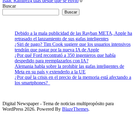
Isaac Ramirez
4 días desde que se envió
0
Buscar
Buscar
Debido a la mala publicidad de las Rayban META, Apple ha
retrasado el lanzamiento de sus gafas inteligentes
¿Siri de pago? Tim Cook sugiere que los usuarios intensivos
tendrán que pagar por la nueva IA de Apple
¿Por qué Ford recontrató a 350 ingenieros que había
despedido para reemplazarlos con IA?
Alemania habla sobre la prohibir las gafas inteligentes de
Meta en su país y extenderlo a la UE
¿Por qué la crisis en el precio de la memoria está afectando a
los smartphones?
Digital Newspaper - Tema de noticias multipropósito para
WordPress 2026. Powered By
BlazeThemes
.