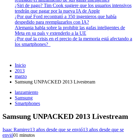
¿Siri de pago? Tim Cook sugiere que los usuarios intensivos
tendrán que pagar por la nueva IA de Apple
¿Por qué Ford recontrató a 350 ingenieros que había
despedido para reemplazarlos con IA?
Alemania habla sobre la prohibir las gafas inteligentes de
Meta en su país y extenderlo a la UE
¿Por qué la crisis en el precio de la memoria está afectando a
los smartphones?
Inicio
2013
marzo
Samsung UNPACKED 2013 Livestream
lanzamiento
Samsung
Smartphones
Samsung UNPACKED 2013 Livestream
Isaac Ramirez
13 años desde que se envió
13 años desde que se
envió
0
1 minutos