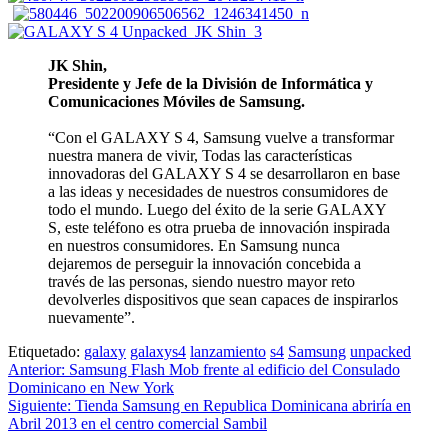
JK Shin,
Presidente y Jefe de la División de Informática y
Comunicaciones Móviles de Samsung.
“Con el GALAXY S 4, Samsung vuelve a transformar
nuestra manera de vivir, Todas las características
innovadoras del GALAXY S 4 se desarrollaron en base
a las ideas y necesidades de nuestros consumidores de
todo el mundo. Luego del éxito de la serie GALAXY
S, este teléfono es otra prueba de innovación inspirada
en nuestros consumidores. En Samsung nunca
dejaremos de perseguir la innovación concebida a
través de las personas, siendo nuestro mayor reto
devolverles dispositivos que sean capaces de inspirarlos
nuevamente”.
Etiquetado:
galaxy
galaxys4
lanzamiento
s4
Samsung
unpacked
Navegación
Anterior:
Samsung Flash Mob frente al edificio del Consulado
Dominicano en New York
de
Siguiente:
Tienda Samsung en Republica Dominicana abriría en
entradas
Abril 2013 en el centro comercial Sambil