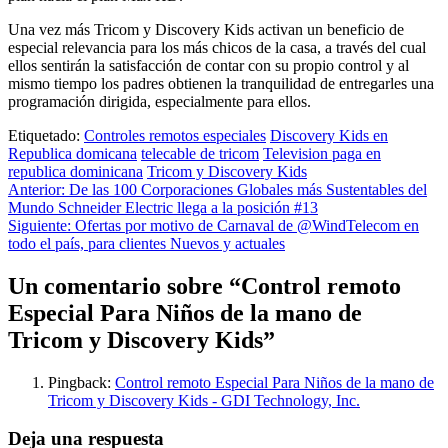
Una vez más Tricom y Discovery Kids activan un beneficio de
especial relevancia para los más chicos de la casa, a través del cual
ellos sentirán la satisfacción de contar con su propio control y al
mismo tiempo los padres obtienen la tranquilidad de entregarles una
programación dirigida, especialmente para ellos.
Etiquetado:
Controles remotos especiales
Discovery Kids en
Republica domicana
telecable de tricom
Television paga en
republica dominicana
Tricom y Discovery Kids
Navegación
Anterior:
De las 100 Corporaciones Globales más Sustentables del
Mundo Schneider Electric llega a la posición #13
de
Siguiente:
Ofertas por motivo de Carnaval de @WindTelecom en
entradas
todo el país, para clientes Nuevos y actuales
Un comentario sobre “
Control remoto
Especial Para Niños de la mano de
Tricom y Discovery Kids
”
Pingback:
Control remoto Especial Para Niños de la mano de
Tricom y Discovery Kids - GDI Technology, Inc.
Deja una respuesta