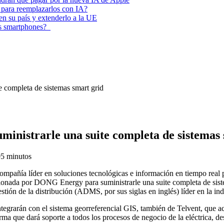
 para reemplazarlos con IA?
 en su país y extenderlo a la UE
los smartphones?
 completa de sistemas smart grid
inistrarle una suite completa de sistemas
0
5 minutos
compañía líder en soluciones tecnológicas e información en tiempo real 
ionada por DONG Energy para suministrarle una suite completa de sistema
tión de la distribución (ADMS, por sus siglas en inglés) líder en la ind
integrarán con el sistema georreferencial GIS, también de Telvent, que
rma que dará soporte a todos los procesos de negocio de la eléctrica, desd