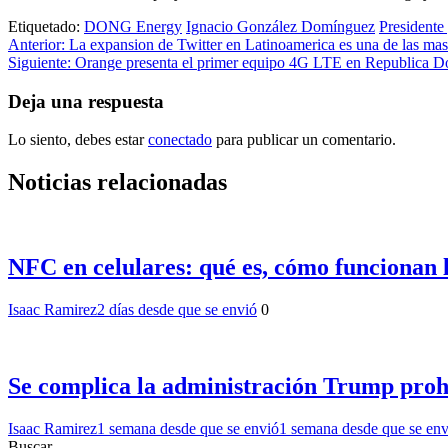
Etiquetado:
DONG Energy
Ignacio González Domínguez
Presidente
Navegación
Anterior:
La expansion de Twitter en Latinoamerica es una de las ma
Siguiente:
Orange presenta el primer equipo 4G LTE en Republica D
de
entradas
Deja una respuesta
Lo siento, debes estar
conectado
para publicar un comentario.
Noticias relacionadas
NFC en celulares: qué es, cómo funcionan lo
Isaac Ramirez
2 días desde que se envió
0
Se complica la administración Trump prohí
Isaac Ramirez
1 semana desde que se envió
1 semana desde que se env
Buscar