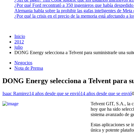
¿Por qué Ford recontrató a 350 ingenieros que había despedido
Alemania habla sobre la prohibir las gafas inteligentes de Meta
¿Por qué la crisis en el precio de la memoria está afectando a 
Inicio
2012
julio
DONG Energy selecciona a Telvent para suministrarle una suite
Negocios
Nota de Prensa
DONG Energy selecciona a Telvent para sum
Isaac Ramirez
14 años desde que se envió
14 años desde que se envió
Telvent GIT, S.A., la 
hoy que ha sido selecc
sistema avanzado de ges
Estas aplicaciones se 
única y potente platafo