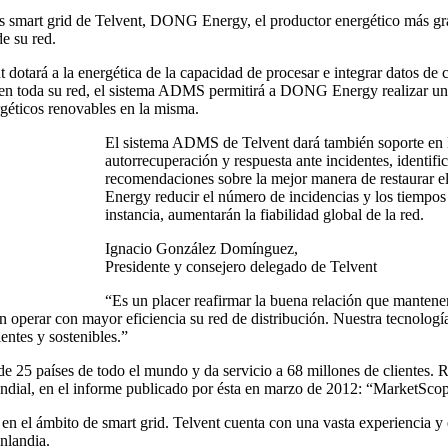
es smart grid de Telvent, DONG Energy, el productor energético más g
de su red.
nt dotará a la energética de la capacidad de procesar e integrar datos 
 en toda su red, el sistema ADMS permitirá a DONG Energy realizar una m
rgéticos renovables en la misma.
El sistema ADMS de Telvent dará también soporte en lo
autorrecuperación y respuesta ante incidentes, identifi
recomendaciones sobre la mejor manera de restaurar e
Energy reducir el número de incidencias y los tiempos d
instancia, aumentarán la fiabilidad global de la red.
Ignacio González Domínguez,
Presidente y consejero delegado de Telvent
“Es un placer reafirmar la buena relación que mante
n operar con mayor eficiencia su red de distribución. Nuestra tecnología
ientes y sostenibles.”
25 países de todo el mundo y da servicio a 68 millones de clientes. Rec
r mundial, en el informe publicado por ésta en marzo de 2012: “Market
el ámbito de smart grid. Telvent cuenta con una vasta experiencia y es 
nlandia.