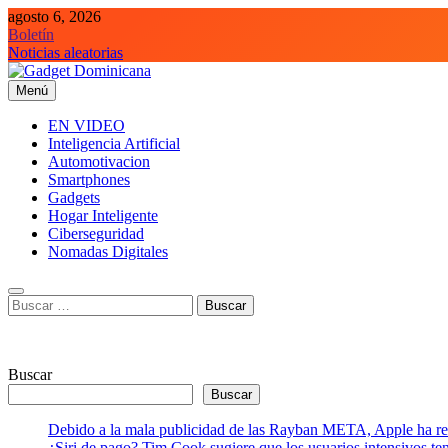
Saltar
agosto 6, 2026
al
Boletín
contenido
Noticias aleatorias
Menú
Gadget Dominicana
Gadgets y Tecnología de consumo
EN VIDEO
Inteligencia Artificial
Automotivacion
Smartphones
Gadgets
Hogar Inteligente
Ciberseguridad
Nomadas Digitales
Buscar:
Buscar
Buscar
Debido a la mala publicidad de las Rayban META, Apple ha retr
¿Siri de pago? Tim Cook sugiere que los usuarios intensivos t