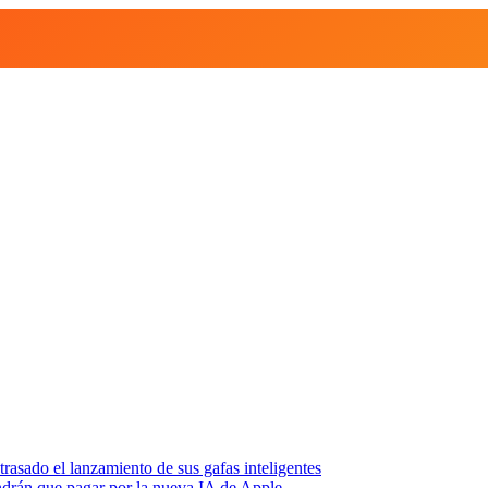
asado el lanzamiento de sus gafas inteligentes
endrán que pagar por la nueva IA de Apple