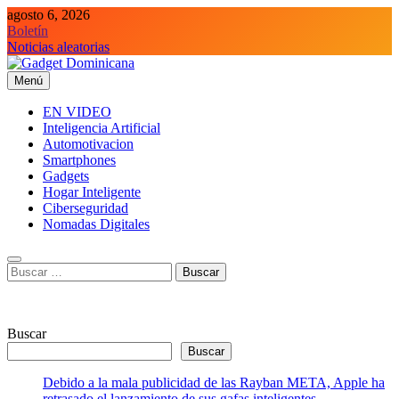
Saltar
agosto 6, 2026
al
Boletín
contenido
Noticias aleatorias
Menú
Gadget Dominicana
Gadgets y Tecnología de consumo
EN VIDEO
Inteligencia Artificial
Automotivacion
Smartphones
Gadgets
Hogar Inteligente
Ciberseguridad
Nomadas Digitales
Buscar:
Buscar
Buscar
Debido a la mala publicidad de las Rayban META, Apple ha
retrasado el lanzamiento de sus gafas inteligentes