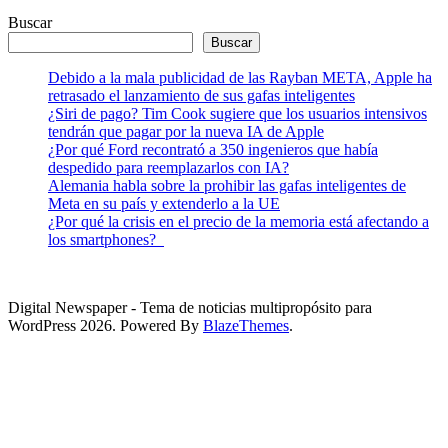
Buscar
Buscar
Debido a la mala publicidad de las Rayban META, Apple ha
retrasado el lanzamiento de sus gafas inteligentes
¿Siri de pago? Tim Cook sugiere que los usuarios intensivos
tendrán que pagar por la nueva IA de Apple
¿Por qué Ford recontrató a 350 ingenieros que había
despedido para reemplazarlos con IA?
Alemania habla sobre la prohibir las gafas inteligentes de
Meta en su país y extenderlo a la UE
¿Por qué la crisis en el precio de la memoria está afectando a
los smartphones?
Digital Newspaper - Tema de noticias multipropósito para
WordPress 2026. Powered By
BlazeThemes
.