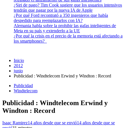
¿Siri de pago? Tim Cook sugiere que los usuarios intensivos
tendrán que pagar por la nueva IA de Apple
¿Por qué Ford recontrató a 350 ingenieros que había
despedido para reemplazarlos con IA?
Alemania habla sobre la prohibir las gafas inteligentes de
Meta en su país y extenderlo a la UE
¿Por qué la crisis en el precio de la memoria está afectando a
los smartphones?
Inicio
2012
junio
Publicidad : Windtelecom Erwind y Windton : Record
Publicidad
Windtelecom
Publicidad : Windtelecom Erwind y
Windton : Record
Isaac Ramirez
14 años desde que se envió
14 años desde que se
envió
3
1 minutos