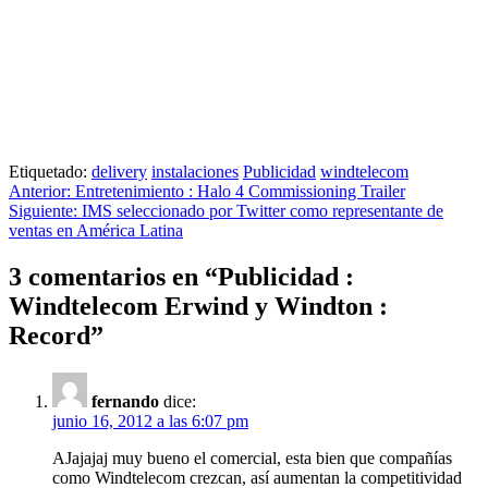
Etiquetado:
delivery
instalaciones
Publicidad
windtelecom
Navegación
Anterior:
Entretenimiento : Halo 4 Commissioning Trailer
Siguiente:
IMS seleccionado por Twitter como representante de
de
ventas en América Latina
entradas
3 comentarios en “
Publicidad :
Windtelecom Erwind y Windton :
Record
”
fernando
dice:
junio 16, 2012 a las 6:07 pm
AJajajaj muy bueno el comercial, esta bien que compañías
como Windtelecom crezcan, así aumentan la competitividad