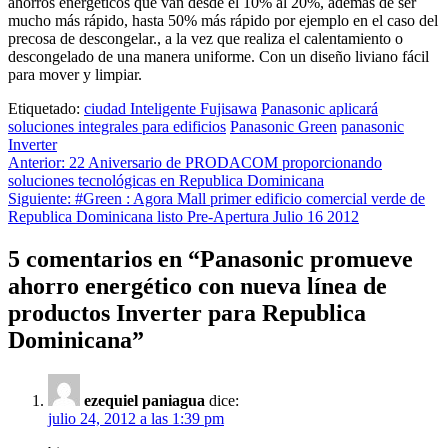
ahorros energéticos que van desde el 10% al 20%, además de ser
mucho más rápido, hasta 50% más rápido por ejemplo en el caso del
precosa de descongelar., a la vez que realiza el calentamiento o
descongelado de una manera uniforme. Con un diseño liviano fácil
para mover y limpiar.
Etiquetado:
ciudad Inteligente Fujisawa
Panasonic aplicará
soluciones integrales para edificios
Panasonic Green
panasonic
Inverter
Navegación
Anterior:
22 Aniversario de PRODACOM proporcionando
soluciones tecnológicas en Republica Dominicana
de
Siguiente:
#Green : Agora Mall primer edificio comercial verde de
entradas
Republica Dominicana listo Pre-Apertura Julio 16 2012
5 comentarios en “
Panasonic promueve
ahorro energético con nueva línea de
productos Inverter para Republica
Dominicana
”
ezequiel paniagua
dice:
julio 24, 2012 a las 1:39 pm