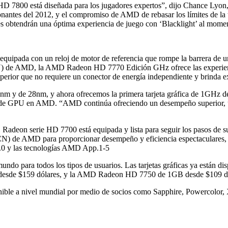
7800 está diseñada para los jugadores expertos”, dijo Chance Lyon, d
nantes del 2012, y el compromiso de AMD de rebasar los límites de la 
res obtendrán una óptima experiencia de juego con ‘Blacklight’ al mo
uipada con un reloj de motor de referencia que rompe la barrera de u
N) de AMD, la AMD Radeon HD 7770 Edición GHz ofrece las experienci
rior que no requiere un conector de energía independiente y brinda ex
0nm y de 28nm, y ahora ofrecemos la primera tarjeta gráfica de 1GHz del 
ión de GPU en AMD. “AMD continúa ofreciendo un desempeño superior, un
on serie HD 7700 está equipada y lista para seguir los pasos de sus 
CN) de AMD para proporcionar desempeño y eficiencia espectaculares
0 y las tecnologías AMD App.1-5
 para todos los tipos de usuarios. Las tarjetas gráficas ya están dis
esde $159 dólares, y la AMD Radeon HD 7750 de 1GB desde $109 dó
le a nivel mundial por medio de socios como Sapphire, Powercolor, 