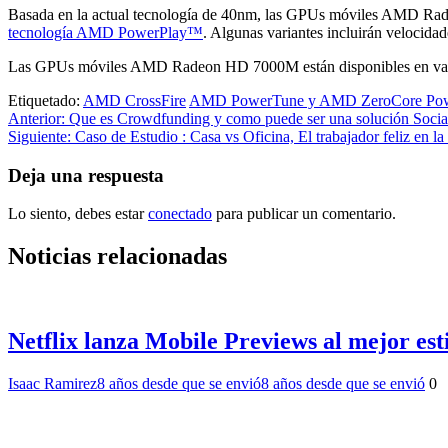
Basada en la actual tecnología de 40nm, las GPUs móviles AMD Ra
tecnología AMD PowerPlay™
. Algunas variantes incluirán velocid
Las GPUs móviles AMD Radeon HD 7000M están disponibles en varia
Etiquetado:
AMD CrossFire
AMD PowerTune y AMD ZeroCore Po
Navegación
Anterior:
Que es Crowdfunding y como puede ser una solución Social 
Siguiente:
Caso de Estudio : Casa vs Oficina, El trabajador feliz en la 
de
entradas
Deja una respuesta
Lo siento, debes estar
conectado
para publicar un comentario.
Noticias relacionadas
Netflix lanza Mobile Previews al mejor est
Isaac Ramirez
8 años desde que se envió
8 años desde que se envió
0