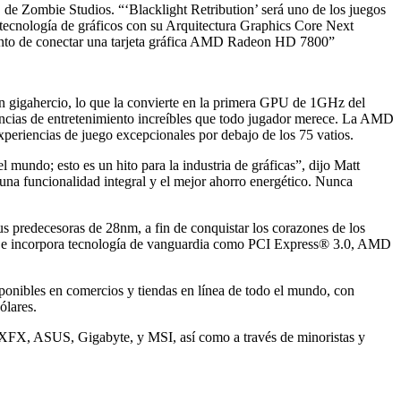
e Zombie Studios. “‘Blacklight Retribution’ será uno de los juegos
tecnología de gráficos con su Arquitectura Graphics Core Next
mento de conectar una tarjeta gráfica AMD Radeon HD 7800”
n gigahercio, lo que la convierte en la primera GPU de 1GHz del
as de entretenimiento increíbles que todo jugador merece. La AMD
periencias de juego excepcionales por debajo de los 75 vatios.
mundo; esto es un hito para la industria de gráficas”, dijo Matt
a funcionalidad integral y el mejor ahorro energético. Nunca
predecesoras de 28nm, a fin de conquistar los corazones de los
, e incorpora tecnología de vanguardia como PCI Express® 3.0, AMD
ponibles en comercios y tiendas en línea de todo el mundo, con
lares.
XFX, ASUS, Gigabyte, y MSI, así como a través de minoristas y