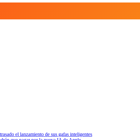
asado el lanzamiento de sus gafas inteligentes
endrán que pagar por la nueva IA de Apple