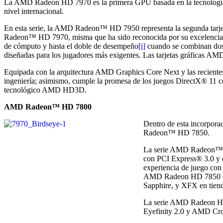
La AMD Radeon HD 7970 es la primera GPU basada en la tecnología d
nivel internacional.
En esta serie, la AMD Radeon™ HD 7950 representa la segunda tarjeta
Radeon™ HD 7970, misma que ha sido reconocida por su excelencia 
de cómputo y hasta el doble de desempeño
[i]
cuando se combinan dos
diseñadas para los jugadores más exigentes. Las tarjetas gráficas A
Equipada con la arquitectura AMD Graphics Core Next y las reci
ingeniería; asimismo, cumple la promesa de los juegos DirectX® 11
tecnológico AMD HD3D.
AMD Radeon™ HD 7800
Dentro de esta incorpor
Radeon™ HD 7850.
La serie AMD Radeon™ H
con PCI Express® 3.0 y c
experiencia de juego co
AMD Radeon HD 7850 ofr
Sapphire, y XFX en tienda
La serie AMD Radeon HD 7
Eyefinity 2.0 y AMD Cro