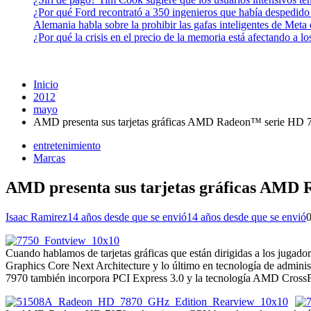
¿Por qué Ford recontrató a 350 ingenieros que había despedido
Alemania habla sobre la prohibir las gafas inteligentes de Meta
¿Por qué la crisis en el precio de la memoria está afectando a 
Inicio
2012
mayo
AMD presenta sus tarjetas gráficas AMD Radeon™ serie HD 70
entretenimiento
Marcas
AMD presenta sus tarjetas gráficas AMD 
Isaac Ramirez
14 años desde que se envió
14 años desde que se envió
Cuando hablamos de tarjetas gráficas que están dirigidas a los jug
Graphics Core Next Architecture y lo último en tecnología de adm
7970 también incorpora PCI Express 3.0 y la tecnología AMD CrossFi