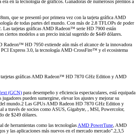
ra en la tecnología de gráficos. Ganadoras de numerosos premios a
8nm, que se presentó por primera vez con la tarjeta gráfica AMD
nología de todas partes del mundo. Con más de 2.8 TFLOPs de poder
 Las tarjetas gráficas AMD Radeon™ serie HD 7900 están
 ciertos modelos a un precio inicial sugerido de $449 dólares.
 Radeon™ HD 7950 extiende aún más el alcance de la innovadora
r PCI Express 3.0, la tecnología AMD CrossFire™ y el ecosistema
 las tarjetas gráficas AMD Radeon™ HD 7870 GHz Edition y AMD
 Next (GCN)
para desempeño y eficiencia espectaculares, está equipada
ugadores pueden sumergirse, elevar los ajustes y mejorar su
zados del mundo.2 Las GPUs AMD Radeon HD 7870 GHz Edition y
a través de socios como ASUS, Gigabyte, , MSI, Powercolor,
ido de $249 dólares.
al de herramientas como las tecnologías
AMD PowerTune
, AMD
s y las aplicaciones más nuevos en el mercado mercado”.2,3,5