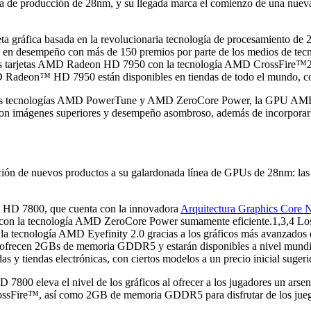
e producción de 28nm, y su llegada marca el comienzo de una nueva e
 gráfica basada en la revolucionaria tecnología de procesamiento de 2
en desempeño con más de 150 premios por parte de los medios de tec
 tarjetas AMD Radeon HD 7950 con la tecnología AMD CrossFire™2.
MD Radeon™ HD 7950 están disponibles en tiendas de todo el mundo, con
entes tecnologías AMD PowerTune y AMD ZeroCore Power, la GPU AMD
 con imágenes superiores y desempeño asombroso, además de incorpora
ación de nuevos productos a su galardonada línea de GPUs de 28nm:
D 7800, que cuenta con la innovadora
Arquitectura Graphics Core
on la tecnología AMD ZeroCore Power sumamente eficiente.1,3,4 Los j
n la tecnología AMD Eyefinity 2.0 gracias a los gráficos más avan
ecen 2GBs de memoria GDDR5 y estarán disponibles a nivel mundial 
s y tiendas electrónicas, con ciertos modelos a un precio inicial suger
800 eleva el nivel de los gráficos al ofrecer a los jugadores un arsen
ssFire™, así como 2GB de memoria GDDR5 para disfrutar de los juego