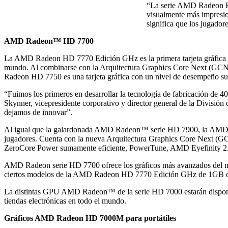
“La serie AMD Radeon HD 
visualmente más impresio
significa que los jugado
AMD Radeon™ HD 7700
La AMD Radeon HD 7770 Edición GHz es la primera tarjeta gráfica eq
mundo. Al combinarse con la Arquitectura Graphics Core Next (GC
Radeon HD 7750 es una tarjeta gráfica con un nivel de desempeño supe
“Fuimos los primeros en desarrollar la tecnología de fabricación de 4
Skynner, vicepresidente corporativo y director general de la Divis
dejamos de innovar”.
Al igual que la galardonada AMD Radeon™ serie HD 7900, la AMD Rade
jugadores. Cuenta con la nueva Arquitectura Graphics Core Next (G
ZeroCore Power sumamente eficiente, PowerTune, AMD Eyefinity 2.
AMD Radeon serie HD 7700 ofrece los gráficos más avanzados del mundo
ciertos modelos de la AMD Radeon HD 7770 Edición GHz de 1GB d
La distintas GPU AMD Radeon™ de la serie HD 7000 estarán disponib
tiendas electrónicas en todo el mundo.
Gráficos AMD Radeon HD 7000M para portátiles