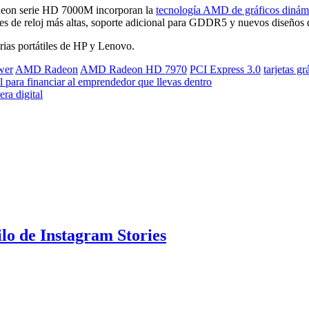
deon serie HD 7000M incorporan la
tecnología AMD de gráficos dinámi
ades de reloj más altas, soporte adicional para GDDR5 y nuevos diseños
s portátiles de HP y Lenovo.
wer
AMD Radeon
AMD Radeon HD 7970
PCI Express 3.0
tarjetas gr
para financiar al emprendedor que llevas dentro
era digital
ilo de Instagram Stories