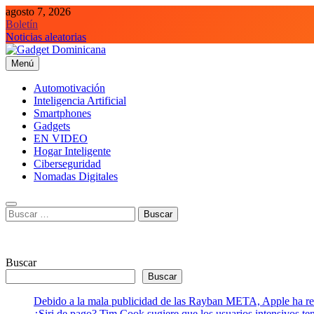
Saltar
agosto 7, 2026
al
Boletín
contenido
Noticias aleatorias
Menú
Gadget Dominicana
Gadgets, Autos y Tecnología de consumo
Automotivación
Inteligencia Artificial
Smartphones
Gadgets
EN VIDEO
Hogar Inteligente
Ciberseguridad
Nomadas Digitales
Buscar:
Buscar
Buscar
Debido a la mala publicidad de las Rayban META, Apple ha retr
¿Siri de pago? Tim Cook sugiere que los usuarios intensivos t