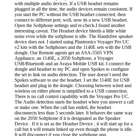
with multiple audio devices. If a USB headset remains
plugged in all the time, the audio devices remain consistent. If
you start the PC without the USB headset connected, then
connect to different port, well, now its a new USB headset.
Open the Softphone settings and re-check.I found another
interesting caveat. The Headset device bleeds a little white
noise even while the softphone is idle. The Handsfree speaker
device does not. I started using Plantronics Voyager Pro UC
v2 kits with the Softphones and the 1140E sets with the USB
dongle. Our Remote agents get an ASA-5505 VPN
Appliance, an 1140E, a 2050 Softphone, a Voyager
USB/Bluetooth and an Avaya Mobile USB kit. I connect the
dongle and headset to my PC and open Spokes to configure
the set to link on audio detection. The user doesn’t need the
Spokes software to use the headset. I set the 1140E for USB
headset and plug in the dongle. Choosing between wired and
wireless on either phone is simplified to a USB connection.
There is no call control capability with the Voyager Pro UC.
The Audio detection starts the headset when you answer a call
or make one. When the call has ended, the headset
disconnects less than 5 seconds later. It behaves the same way
on the 2050 Softphone if it is designated as the Speaker
Device . If it is set as the Headset Device , it will start up for a
call but it will remain linked up even though the phone is idle.
It will disconnect if you close the softphone app.