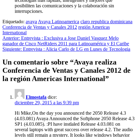
tecnologías más rápidas, inteligentes y mejores que
posibiliten las comunicaciones y la colaboración sin
interrupciones.
Etiquetado:
avaya
Avaya Latinoamerica
claro republica dominicana
Conferencia de Ventas y Canales 2012
región Americas
International
Navegación
Anterior:
Entrevista : Exclusiva a Jose Daniel Vasquez Melo
ganador de Cisco NetRiders 2011 para Latinoamérica y El Caribe
de
Siguiente:
Entrevista : Alicia Carlo de LG en Lunes de Tecnologia
entradas
Un comentario sobre “
Avaya realiza
Conferencia de Ventas y Canales 2012 de
la región Americas International
”
Elmostafa
dice:
diciembre 29, 2015 a las 9:39 pm
Hi Mike,On the day you announced the 2050 Release 4.3
(4.03.081) Avaya Announced the Softphone 2050 Release 4.3
SP1 (4.03.085). :PI have instlaled Release 4.03.081 on
several laptops with great success over release 4.2. The audio
levels still remain a mystery. It looks like windows behavior