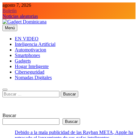
Saltar
agosto 7, 2026
al
Boletín
contenido
Noticias aleatorias
Menú
Gadget Dominicana
Gadgets, Autos y Tecnología de consumo
EN VIDEO
Inteligencia Artificial
Automotivacion
Smartphones
Gadgets
Hogar Inteligente
Ciberseguridad
Nomadas Digitales
Buscar:
Buscar
Buscar
Debido a la mala publicidad de las Rayban META, Apple ha
retrasado el lanzamiento de sus gafas inteligentes