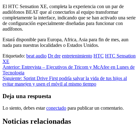
El HTC Sensation XE, completa la experiencia con un par de
audiófonos BEAT que al conectarlos al equipo transformar
completamente la interface, indicando que se han activado una serie
de configuración especialmente diseñadas para funcionar con
audífonos.
Estará disponible para Europa, Africa, Asia para fin de mes, aun
nada para nuestras localidades o Estados Unidos.
Etiquetado:
beat audio
Dr dre
entretenimiento
HTC
HTC Sensation
XE
Navegación
Anterior:
Entrevista – Ejecutivos de Tricom y McAfee en Lunes de
Tecnologia
de
Siguiente:
Sprint Drive First podría salvar la vida de tus hijos al
entradas
evitar manejen y usen el móvil al mismo tiempo
Deja una respuesta
Lo siento, debes estar
conectado
para publicar un comentario.
Noticias relacionadas