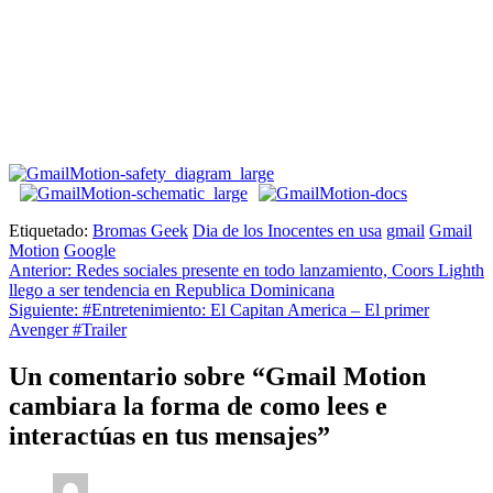
Etiquetado:
Bromas Geek
Dia de los Inocentes en usa
gmail
Gmail
Motion
Google
Navegación
Anterior:
Redes sociales presente en todo lanzamiento, Coors Lighth
llego a ser tendencia en Republica Dominicana
de
Siguiente:
#Entretenimiento: El Capitan America – El primer
entradas
Avenger #Trailer
Un comentario sobre “
Gmail Motion
cambiara la forma de como lees e
interactúas en tus mensajes
”