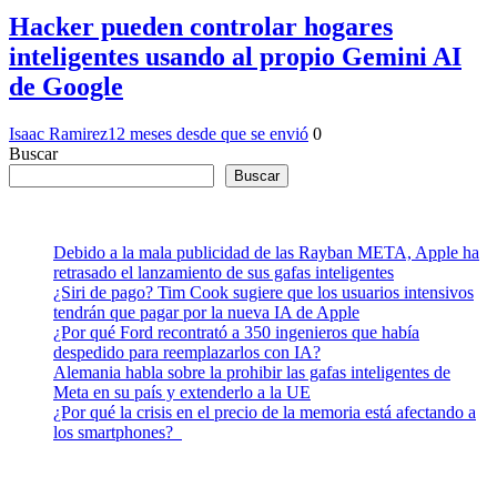
Hacker pueden controlar hogares
inteligentes usando al propio Gemini AI
de Google
Isaac Ramirez
12 meses desde que se envió
0
Buscar
Buscar
Debido a la mala publicidad de las Rayban META, Apple ha
retrasado el lanzamiento de sus gafas inteligentes
¿Siri de pago? Tim Cook sugiere que los usuarios intensivos
tendrán que pagar por la nueva IA de Apple
¿Por qué Ford recontrató a 350 ingenieros que había
despedido para reemplazarlos con IA?
Alemania habla sobre la prohibir las gafas inteligentes de
Meta en su país y extenderlo a la UE
¿Por qué la crisis en el precio de la memoria está afectando a
los smartphones?