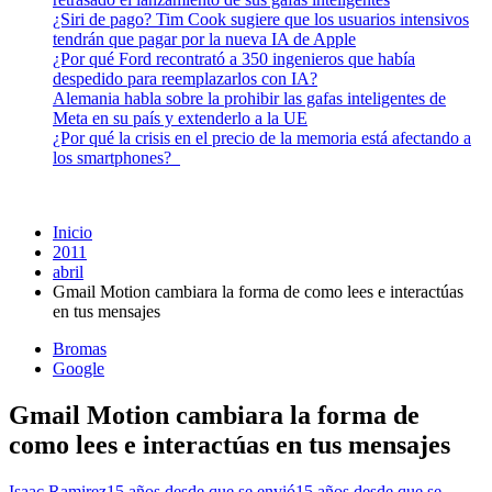
¿Siri de pago? Tim Cook sugiere que los usuarios intensivos
tendrán que pagar por la nueva IA de Apple
¿Por qué Ford recontrató a 350 ingenieros que había
despedido para reemplazarlos con IA?
Alemania habla sobre la prohibir las gafas inteligentes de
Meta en su país y extenderlo a la UE
¿Por qué la crisis en el precio de la memoria está afectando a
los smartphones?
Inicio
2011
abril
Gmail Motion cambiara la forma de como lees e interactúas
en tus mensajes
Bromas
Google
Gmail Motion cambiara la forma de
como lees e interactúas en tus mensajes
Isaac Ramirez
15 años desde que se envió
15 años desde que se