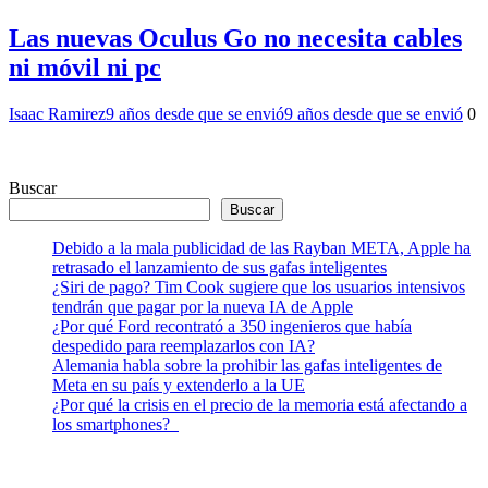
Las nuevas Oculus Go no necesita cables
ni móvil ni pc
Isaac Ramirez
9 años desde que se envió
9 años desde que se envió
0
Buscar
Buscar
Debido a la mala publicidad de las Rayban META, Apple ha
retrasado el lanzamiento de sus gafas inteligentes
¿Siri de pago? Tim Cook sugiere que los usuarios intensivos
tendrán que pagar por la nueva IA de Apple
¿Por qué Ford recontrató a 350 ingenieros que había
despedido para reemplazarlos con IA?
Alemania habla sobre la prohibir las gafas inteligentes de
Meta en su país y extenderlo a la UE
¿Por qué la crisis en el precio de la memoria está afectando a
los smartphones?