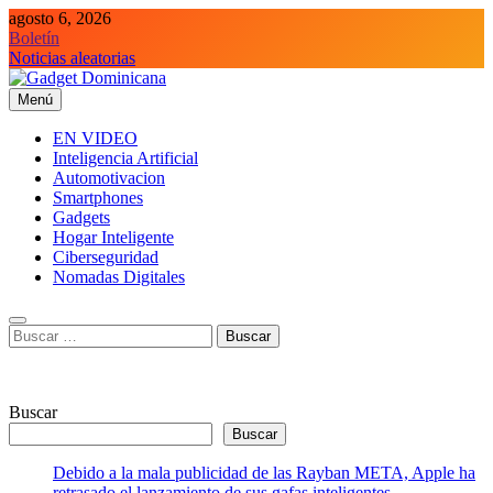
Saltar
agosto 6, 2026
al
Boletín
contenido
Noticias aleatorias
Menú
Gadget Dominicana
Gadgets y Tecnología de consumo
EN VIDEO
Inteligencia Artificial
Automotivacion
Smartphones
Gadgets
Hogar Inteligente
Ciberseguridad
Nomadas Digitales
Buscar:
Buscar
Buscar
Debido a la mala publicidad de las Rayban META, Apple ha
retrasado el lanzamiento de sus gafas inteligentes