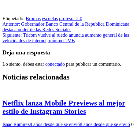
Etiquetado:
Bromas
escuelas
profesor 2.0
Navegación
Anterior:
Gobernador Banco Central de la Republica Dominicana
destaca poder de las Redes Sociales
de
Siguiente:
Tricom vuelve al ruedo anuncia aumento general de las
entradas
velocidades de internet, mínimo 1MB
Deja una respuesta
Lo siento, debes estar
conectado
para publicar un comentario.
Noticias relacionadas
Netflix lanza Mobile Previews al mejor
estilo de Instagram Stories
Isaac Ramirez
8 años desde que se envió
8 años desde que se envió
0