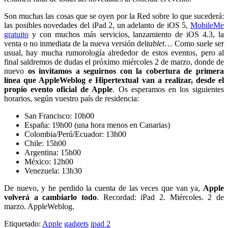
Son muchas las cosas que se oyen por la Red sobre lo que sucederá:
las posibles novedades del iPad 2, un adelanto de iOS 5,
MobileMe
gratuito
y con muchos más servicios, lanzamiento de iOS 4.3, la
venta o no inmediata de la nueva versión del
tablet
… Como suele ser
usual, hay mucha rumorología alrededor de estos eventos, pero al
final saldremos de dudas el próximo miércoles 2 de marzo, donde de
nuevo
os invitamos a seguirnos con la cobertura de primera
línea que AppleWeblog e Hipertextual van a realizar, desde el
propio evento oficial de Apple
. Os esperamos en los siguientes
horarios, según vuestro país de residencia:
San Francisco: 10h00
España: 19h00 (una hora menos en Canarias)
Colombia/Perú/Ecuador: 13h00
Chile: 15h00
Argentina: 15h00
México: 12h00
Venezuela: 13h30
De nuevo, y he perdido la cuenta de las veces que van ya,
Apple
volverá a cambiarlo todo
. Recordad: iPad 2. Miércoles. 2 de
marzo. AppleWeblog.
Etiquetado:
Apple
gadgets
ipad 2