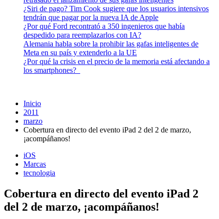
¿Siri de pago? Tim Cook sugiere que los usuarios intensivos
tendrán que pagar por la nueva IA de Apple
¿Por qué Ford recontrató a 350 ingenieros que había
despedido para reemplazarlos con IA?
Alemania habla sobre la prohibir las gafas inteligentes de
Meta en su país y extenderlo a la UE
¿Por qué la crisis en el precio de la memoria está afectando a
los smartphones?
Inicio
2011
marzo
Cobertura en directo del evento iPad 2 del 2 de marzo,
¡acompáñanos!
iOS
Marcas
tecnologia
Cobertura en directo del evento iPad 2
del 2 de marzo, ¡acompáñanos!