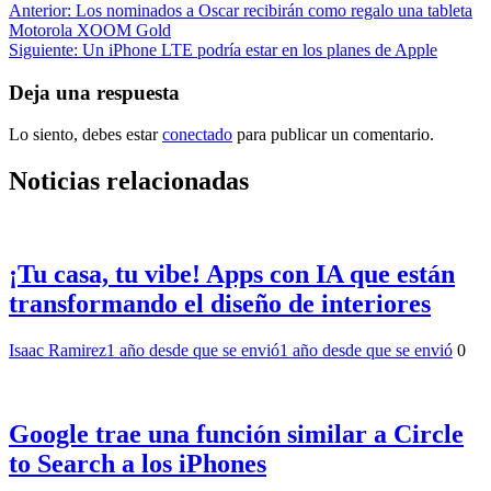
Navegación
Anterior:
Los nominados a Oscar recibirán como regalo una tableta
Motorola XOOM Gold
de
Siguiente:
Un iPhone LTE podría estar en los planes de Apple
entradas
Deja una respuesta
Lo siento, debes estar
conectado
para publicar un comentario.
Noticias relacionadas
¡Tu casa, tu vibe! Apps con IA que están
transformando el diseño de interiores
Isaac Ramirez
1 año desde que se envió
1 año desde que se envió
0
Google trae una función similar a Circle
to Search a los iPhones