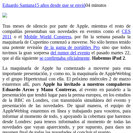
Eduardo Santana
15 años desde que se envió
0
4 minutos
Tras meses de silencio por parte de Apple, mientras el resto de
compañías presentaban sus novedades en eventos como el
CES
2011
o el
Mobile World Congress
, por fin la semana pasada la
maquinaría de Cupertino comenzó a moverse. No sólo hemos tenido
una potente revisión
de la gama de portátiles Pro
sino que todos
tuvimos la gran sorpresa
del rumor del evento
el pasado martes 22,
que al día siguiente
se confirmaba oficialmente
.
Habemus iPad 2
.
La maquinaría de Apple ha comenzado a moverse para esta
importante presentación, y como no, la maquinaría de AppleWeblog
y el grupo Hipertextual con ella. El próximo miércoles 2 de marzo
estaremos allí, pues
Apple ha invitado a nuestros compañeros
Eduardo Arcos y Manu Contreras
, al evento en paralelo a la
presentación que tendrá lugar para la prensa europea, en los estudios
de la BBC en Londres, con transmisión simultánea del evento y
presentación de las novedades. De igual manera, el equipo de
AppleWeblog estaremos en línea y trabajando para vosotros, para
informar al momento de todo, y apoyando la cobertura que haremos
desde Londres: para teneos informados al momento de todas las
novedades que vayan apareciendo, y por supuesto, para daos un
resumen final de todas las novedades al concluir el evento.