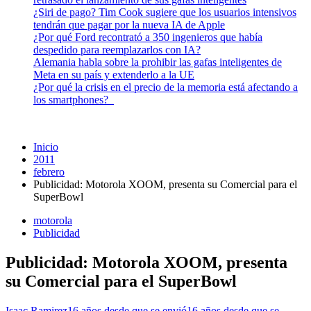
¿Siri de pago? Tim Cook sugiere que los usuarios intensivos
tendrán que pagar por la nueva IA de Apple
¿Por qué Ford recontrató a 350 ingenieros que había
despedido para reemplazarlos con IA?
Alemania habla sobre la prohibir las gafas inteligentes de
Meta en su país y extenderlo a la UE
¿Por qué la crisis en el precio de la memoria está afectando a
los smartphones?
Inicio
2011
febrero
Publicidad: Motorola XOOM, presenta su Comercial para el
SuperBowl
motorola
Publicidad
Publicidad: Motorola XOOM, presenta
su Comercial para el SuperBowl
Isaac Ramirez
16 años desde que se envió
16 años desde que se