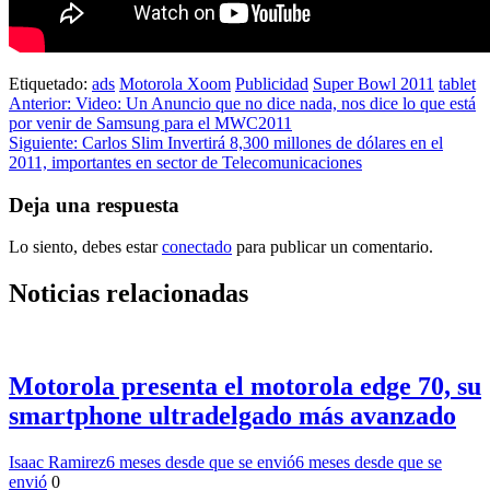
Etiquetado:
ads
Motorola Xoom
Publicidad
Super Bowl 2011
tablet
Navegación
Anterior:
Video: Un Anuncio que no dice nada, nos dice lo que está
por venir de Samsung para el MWC2011
de
Siguiente:
Carlos Slim Invertirá 8,300 millones de dólares en el
entradas
2011, importantes en sector de Telecomunicaciones
Deja una respuesta
Lo siento, debes estar
conectado
para publicar un comentario.
Noticias relacionadas
Motorola presenta el motorola edge 70, su
smartphone ultradelgado más avanzado
Isaac Ramirez
6 meses desde que se envió
6 meses desde que se
envió
0