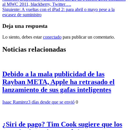
al MWC 2011, blackberry, Twitter….
de
Siguiente:
A vueltas con el iPad 2: para abril o mayo pese a la
entradas
escasez de suministro
Deja una respuesta
Lo siento, debes estar
conectado
para publicar un comentario.
Noticias relacionadas
Debido a la mala publicidad de las
Rayban META, Apple ha retrasado el
lanzamiento de sus gafas inteligentes
Isaac Ramirez
3 días desde que se envió
0
¿Siri de pago? Tim Cook sugiere que los