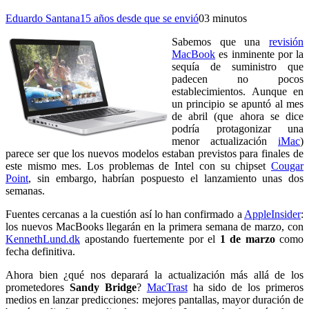
Eduardo Santana
15 años desde que se envió
0
3 minutos
Sabemos que una
revisión
MacBook
es inminente por la
sequía de suministro que
padecen no pocos
establecimientos. Aunque en
un principio se apuntó al mes
de abril (que ahora se dice
podría protagonizar una
menor actualización
iMac
)
parece ser que los nuevos modelos estaban previstos para finales de
este mismo mes. Los problemas de Intel con su chipset
Cougar
Point
, sin embargo, habrían pospuesto el lanzamiento unas dos
semanas.
Fuentes cercanas a la cuestión así lo han confirmado a
AppleInsider
:
los nuevos MacBooks llegarán en la primera semana de marzo, con
KennethLund.dk
apostando fuertemente por el
1 de marzo
como
fecha definitiva.
Ahora bien ¿qué nos deparará la actualización más allá de los
prometedores
Sandy Bridge
?
MacTrast
ha sido de los primeros
medios en lanzar predicciones: mejores pantallas, mayor duración de