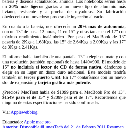
batería y diseños actualizados, anuncia. Los notebooks serían hasta
un
20% más ligeros
gracias a un nuevo tipo de aluminio más
liviano, resistente y a prueba de rayaduras. Su fabricación
obedecería a un novedoso proceso de inyección al vacío.
En cuanto a la batería, nos ofrecería un
20% más de autonomía
,
con un 13” de hasta 12 horas, 11 en 15” y otras tantas en el 17” con
máximo rendimiento inalámbrico. Por peso el MacBook de 13”
pasaría de 2Kgs a 1.68Kgs, las 15” de 2.64Kgs a 2.09Kgs y las 17”
de 3Kgs a 2.41Kgs.
El informe habla también de una pantalla 13” a elegir en mate y con
una resolución (también opcional) de hasta 1440×900. El modelo de
15”
no incluiría el lector de CD de forma nativa
, dándonos a
elegir en su lugar un disco duro adicional. Este modelo tendría
también un
tercer puerto USB
. En 17” contaríamos con un nuevo
slot de expansión y
tarjeta gráfica más potente
.
¿Precios? MacTrast habla de $1099 para el MacBook Pro de 13”,
$1549 para el de 15”
y $2099 para el de 17”. Recordemos que
ninguna de estas especificaciones ha sido confirmada.
Via:
Applewebblog
Etiquetado:
Apple
mac pro
Navegación
Anterior:
Disponible #LunesTech del 21 de Febrero 2011 Resumen