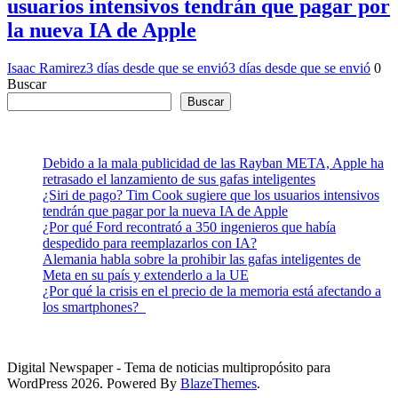
usuarios intensivos tendrán que pagar por
la nueva IA de Apple
Isaac Ramirez
3 días desde que se envió
3 días desde que se envió
0
Buscar
Buscar
Debido a la mala publicidad de las Rayban META, Apple ha
retrasado el lanzamiento de sus gafas inteligentes
¿Siri de pago? Tim Cook sugiere que los usuarios intensivos
tendrán que pagar por la nueva IA de Apple
¿Por qué Ford recontrató a 350 ingenieros que había
despedido para reemplazarlos con IA?
Alemania habla sobre la prohibir las gafas inteligentes de
Meta en su país y extenderlo a la UE
¿Por qué la crisis en el precio de la memoria está afectando a
los smartphones?
Digital Newspaper - Tema de noticias multipropósito para
WordPress 2026. Powered By
BlazeThemes
.