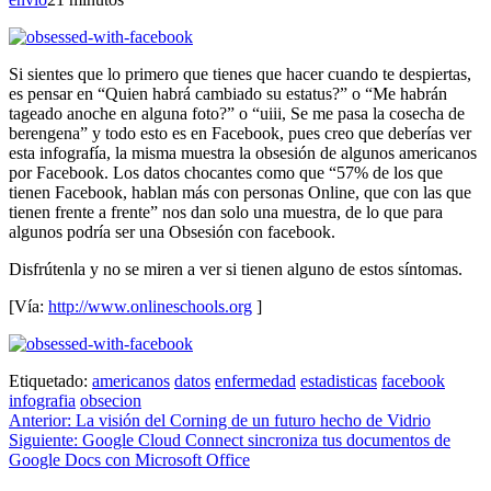
Si sientes que lo primero que tienes que hacer cuando te despiertas,
es pensar en “Quien habrá cambiado su estatus?” o “Me habrán
tageado anoche en alguna foto?” o “uiii, Se me pasa la cosecha de
berengena” y todo esto es en Facebook, pues creo que deberías ver
esta infografía, la misma muestra la obsesión de algunos americanos
por Facebook. Los datos chocantes como que “57% de los que
tienen Facebook, hablan más con personas Online, que con las que
tienen frente a frente” nos dan solo una muestra, de lo que para
algunos podría ser una Obsesión con facebook.
Disfrútenla y no se miren a ver si tienen alguno de estos síntomas.
[Vía:
http://www.onlineschools.org
]
Etiquetado:
americanos
datos
enfermedad
estadisticas
facebook
infografia
obsecion
Navegación
Anterior:
La visión del Corning de un futuro hecho de Vidrio
Siguiente:
Google Cloud Connect sincroniza tus documentos de
de
Google Docs con Microsoft Office
entradas