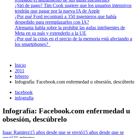
¿Siri de pago? Tim Cook sugiere que los usuarios intensivos
tendrán que pagar por la nueva IA de Apple
¿Por qué Ford recontrató a 350 ingenieros que había
despedido para reemplazarlos con IA?
Alemania habla sobre la prohibir las gafas inteligentes de
Meta en su país y extenderlo a la UE
¿Por qué la crisis en el precio de la memoria está afectando a
los smartphones?
Inicio
2011
febrero
Infografía: Facebook.com enfermedad u obsesión, descúbrelo
facebook
infografia
Infografía: Facebook.com enfermedad u
obsesión, descúbrelo
Isaac Ramirez
15 años desde que se envió
15 años desde que se
envió
2
1 minutos