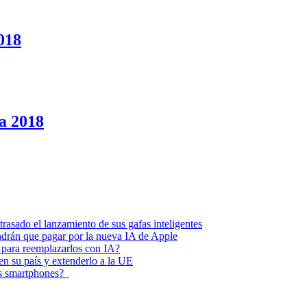
2018
a 2018
asado el lanzamiento de sus gafas inteligentes
endrán que pagar por la nueva IA de Apple
 para reemplazarlos con IA?
 en su país y extenderlo a la UE
los smartphones?