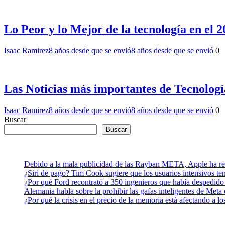
Lo Peor y lo Mejor de la tecnología en el 
Isaac Ramirez
8 años desde que se envió
8 años desde que se envió
0
Las Noticias más importantes de Tecnologí
Isaac Ramirez
8 años desde que se envió
8 años desde que se envió
0
Buscar
Buscar
Debido a la mala publicidad de las Rayban META, Apple ha retr
¿Siri de pago? Tim Cook sugiere que los usuarios intensivos t
¿Por qué Ford recontrató a 350 ingenieros que había despedido
Alemania habla sobre la prohibir las gafas inteligentes de Meta
¿Por qué la crisis en el precio de la memoria está afectando a 