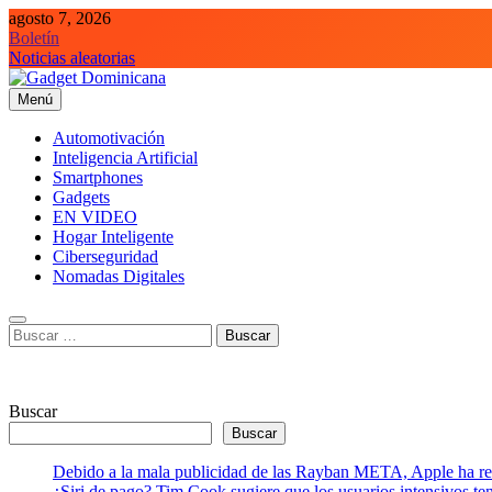
Saltar
agosto 7, 2026
al
Boletín
contenido
Noticias aleatorias
Menú
Gadget Dominicana
Gadgets, Autos y Tecnología de consumo
Automotivación
Inteligencia Artificial
Smartphones
Gadgets
EN VIDEO
Hogar Inteligente
Ciberseguridad
Nomadas Digitales
Buscar:
Buscar
Buscar
Debido a la mala publicidad de las Rayban META, Apple ha retr
¿Siri de pago? Tim Cook sugiere que los usuarios intensivos t