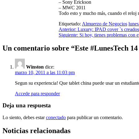
– Sony Erickson
– MWC 2011
Todo esto y mucho más, cuando el reloj 
Etiquetado:
Almuerzo de Negocios
lunes
Navegación
Anterior:
Luxury: IPAD cover `s creados
Siguiente:
Si hoy, tienes problemas con 
de
entradas
Un comentario sobre “
Este #LunesTech 14
Winston
dice:
marzo 10, 2011 a las 11:03 pm
Segun su experiencia! Que tablet china puede usar un estudiante
Accede para responder
Deja una respuesta
Lo siento, debes estar
conectado
para publicar un comentario.
Noticias relacionadas