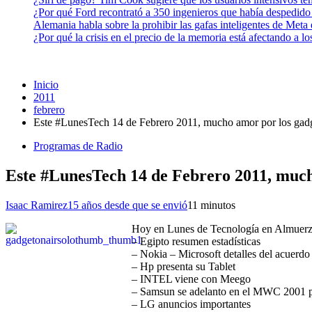
¿Por qué Ford recontrató a 350 ingenieros que había despedido
Alemania habla sobre la prohibir las gafas inteligentes de Meta
¿Por qué la crisis en el precio de la memoria está afectando a 
Inicio
2011
febrero
Este #LunesTech 14 de Febrero 2011, mucho amor por los gad
Programas de Radio
Este #LunesTech 14 de Febrero 2011, much
Isaac Ramirez
15 años desde que se envió
1
1 minutos
Hoy en Lunes de Tecnología en Almuer
– Egipto resumen estadísticas
– Nokia – Microsoft detalles del acuerdo
– Hp presenta su Tablet
– INTEL viene con Meego
– Samsun se adelanto en el MWC 2001 pr
– LG anuncios importantes