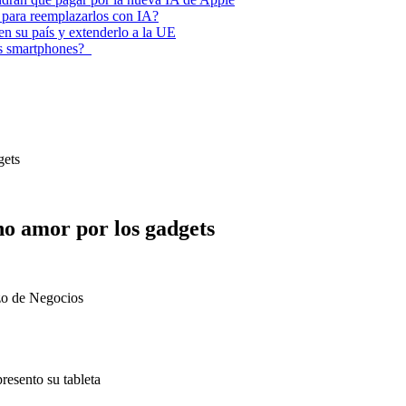
 para reemplazarlos con IA?
 en su país y extenderlo a la UE
los smartphones?
gets
o amor por los gadgets
zo de Negocios
esento su tableta