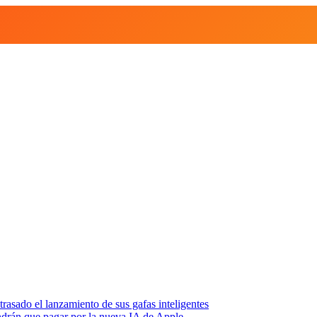
asado el lanzamiento de sus gafas inteligentes
endrán que pagar por la nueva IA de Apple