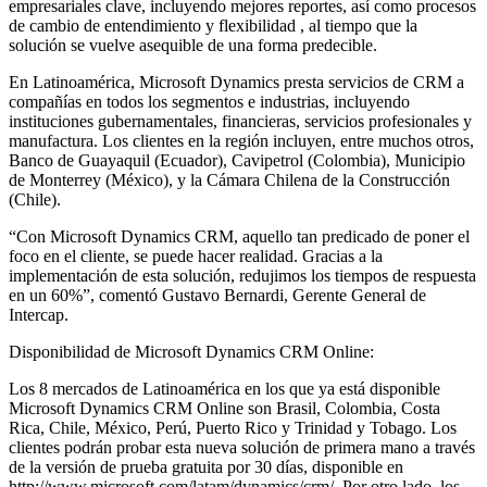
empresariales clave, incluyendo mejores reportes, así como procesos
de cambio de entendimiento y flexibilidad , al tiempo que la
solución se vuelve asequible de una forma predecible.
En Latinoamérica, Microsoft Dynamics presta servicios de CRM a
compañías en todos los segmentos e industrias, incluyendo
instituciones gubernamentales, financieras, servicios profesionales y
manufactura. Los clientes en la región incluyen, entre muchos otros,
Banco de Guayaquil (Ecuador), Cavipetrol (Colombia), Municipio
de Monterrey (México), y la Cámara Chilena de la Construcción
(Chile).
“Con Microsoft Dynamics CRM, aquello tan predicado de poner el
foco en el cliente, se puede hacer realidad. Gracias a la
implementación de esta solución, redujimos los tiempos de respuesta
en un 60%”, comentó Gustavo Bernardi, Gerente General de
Intercap.
Disponibilidad de Microsoft Dynamics CRM Online:
Los 8 mercados de Latinoamérica en los que ya está disponible
Microsoft Dynamics CRM Online son Brasil, Colombia, Costa
Rica, Chile, México, Perú, Puerto Rico y Trinidad y Tobago. Los
clientes podrán probar esta nueva solución de primera mano a través
de la versión de prueba gratuita por 30 días, disponible en
http://www.microsoft.com/latam/dynamics/crm/. Por otro lado, los