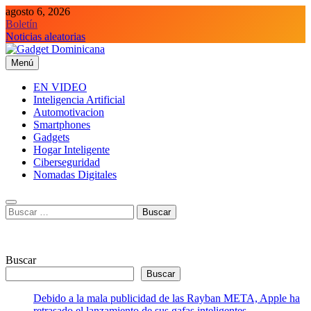
Saltar
agosto 6, 2026
al
Boletín
contenido
Noticias aleatorias
Menú
Gadget Dominicana
Gadgets y Tecnología de consumo
EN VIDEO
Inteligencia Artificial
Automotivacion
Smartphones
Gadgets
Hogar Inteligente
Ciberseguridad
Nomadas Digitales
Buscar:
Buscar
Buscar
Debido a la mala publicidad de las Rayban META, Apple ha
retrasado el lanzamiento de sus gafas inteligentes