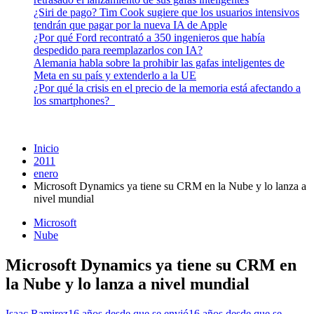
¿Siri de pago? Tim Cook sugiere que los usuarios intensivos
tendrán que pagar por la nueva IA de Apple
¿Por qué Ford recontrató a 350 ingenieros que había
despedido para reemplazarlos con IA?
Alemania habla sobre la prohibir las gafas inteligentes de
Meta en su país y extenderlo a la UE
¿Por qué la crisis en el precio de la memoria está afectando a
los smartphones?
Inicio
2011
enero
Microsoft Dynamics ya tiene su CRM en la Nube y lo lanza a
nivel mundial
Microsoft
Nube
Microsoft Dynamics ya tiene su CRM en
la Nube y lo lanza a nivel mundial
Isaac Ramirez
16 años desde que se envió
16 años desde que se