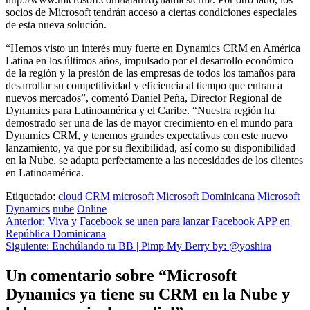
socios de Microsoft tendrán acceso a ciertas condiciones especiales
de esta nueva solución.
“Hemos visto un interés muy fuerte en Dynamics CRM en América
Latina en los últimos años, impulsado por el desarrollo económico
de la región y la presión de las empresas de todos los tamaños para
desarrollar su competitividad y eficiencia al tiempo que entran a
nuevos mercados”, comentó Daniel Peña, Director Regional de
Dynamics para Latinoamérica y el Caribe. “Nuestra región ha
demostrado ser una de las de mayor crecimiento en el mundo para
Dynamics CRM, y tenemos grandes expectativas con este nuevo
lanzamiento, ya que por su flexibilidad, así como su disponibilidad
en la Nube, se adapta perfectamente a las necesidades de los clientes
en Latinoamérica.
Etiquetado:
cloud
CRM
microsoft
Microsoft Dominicana
Microsoft
Dynamics
nube
Online
Navegación
Anterior:
Viva y Facebook se unen para lanzar Facebook APP en
República Dominicana
de
Siguiente:
Enchúlando tu BB | Pimp My Berry by: @yoshira
entradas
Un comentario sobre “
Microsoft
Dynamics ya tiene su CRM en la Nube y