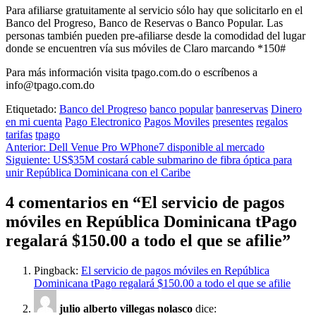
Para afiliarse gratuitamente al servicio sólo hay que solicitarlo en el
Banco del Progreso, Banco de Reservas o Banco Popular. Las
personas también pueden pre-afiliarse desde la comodidad del lugar
donde se encuentren vía sus móviles de Claro marcando *150#
Para más información visita tpago.com.do o escríbenos a
info@tpago.com.do
Etiquetado:
Banco del Progreso
banco popular
banreservas
Dinero
en mi cuenta
Pago Electronico
Pagos Moviles
presentes
regalos
tarifas
tpago
Navegación
Anterior:
Dell Venue Pro WPhone7 disponible al mercado
Siguiente:
US$35M costará cable submarino de fibra óptica para
de
unir República Dominicana con el Caribe
entradas
4 comentarios en “
El servicio de pagos
móviles en República Dominicana tPago
regalará $150.00 a todo el que se afilie
”
Pingback:
El servicio de pagos móviles en República
Dominicana tPago regalará $150.00 a todo el que se afilie
julio alberto villegas nolasco
dice: