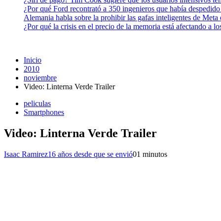
¿Por qué Ford recontrató a 350 ingenieros que había despedido
Alemania habla sobre la prohibir las gafas inteligentes de Meta
¿Por qué la crisis en el precio de la memoria está afectando a 
Inicio
2010
noviembre
Video: Linterna Verde Trailer
peliculas
Smartphones
Video: Linterna Verde Trailer
Isaac Ramirez
16 años desde que se envió
0
1 minutos