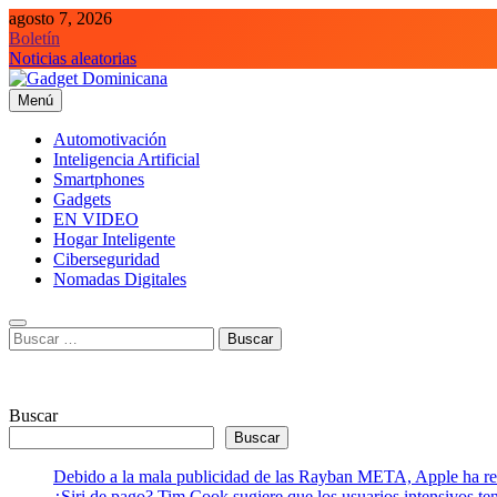
Saltar
agosto 7, 2026
al
Boletín
contenido
Noticias aleatorias
Menú
Gadget Dominicana
Gadgets, Autos y Tecnología de consumo
Automotivación
Inteligencia Artificial
Smartphones
Gadgets
EN VIDEO
Hogar Inteligente
Ciberseguridad
Nomadas Digitales
Buscar:
Buscar
Buscar
Debido a la mala publicidad de las Rayban META, Apple ha retr
¿Siri de pago? Tim Cook sugiere que los usuarios intensivos t