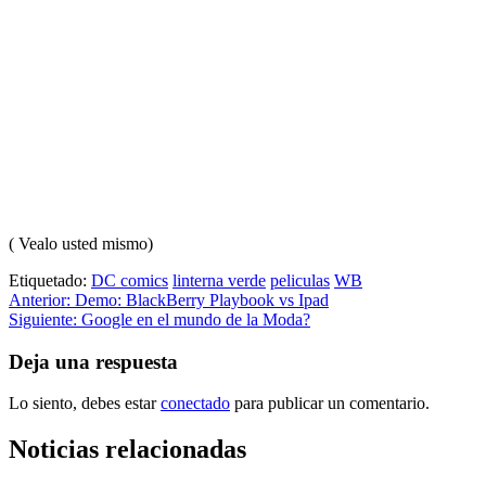
( Vealo usted mismo)
Etiquetado:
DC comics
linterna verde
peliculas
WB
Navegación
Anterior:
Demo: BlackBerry Playbook vs Ipad
Siguiente:
Google en el mundo de la Moda?
de
entradas
Deja una respuesta
Lo siento, debes estar
conectado
para publicar un comentario.
Noticias relacionadas