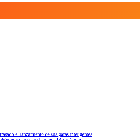
asado el lanzamiento de sus gafas inteligentes
endrán que pagar por la nueva IA de Apple