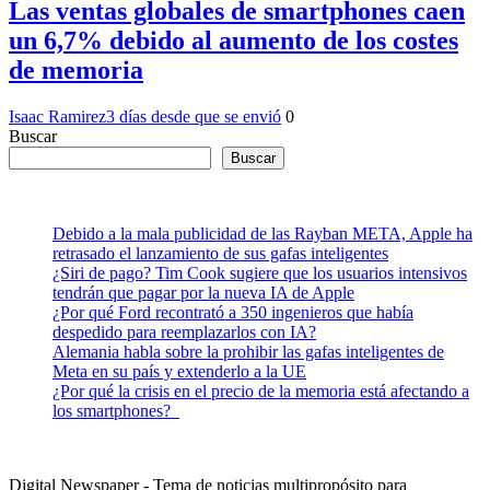
Las ventas globales de smartphones caen
un 6,7% debido al aumento de los costes
de memoria
Isaac Ramirez
3 días desde que se envió
0
Buscar
Buscar
Debido a la mala publicidad de las Rayban META, Apple ha
retrasado el lanzamiento de sus gafas inteligentes
¿Siri de pago? Tim Cook sugiere que los usuarios intensivos
tendrán que pagar por la nueva IA de Apple
¿Por qué Ford recontrató a 350 ingenieros que había
despedido para reemplazarlos con IA?
Alemania habla sobre la prohibir las gafas inteligentes de
Meta en su país y extenderlo a la UE
¿Por qué la crisis en el precio de la memoria está afectando a
los smartphones?
Digital Newspaper - Tema de noticias multipropósito para