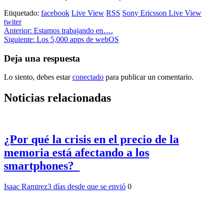
Etiquetado:
facebook
Live View
RSS
Sony Ericsson Live View
twiter
Navegación
Anterior:
Estamos trabajando en….
Siguiente:
Los 5,000 apps de webOS
de
entradas
Deja una respuesta
Lo siento, debes estar
conectado
para publicar un comentario.
Noticias relacionadas
¿Por qué la crisis en el precio de la
memoria está afectando a los
smartphones?
Isaac Ramirez
3 días desde que se envió
0