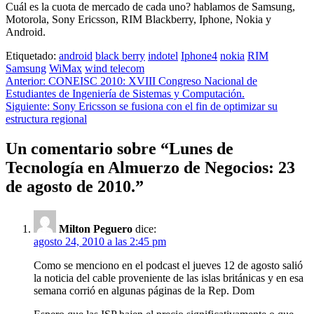
Cuál es la cuota de mercado de cada uno? hablamos de Samsung,
Motorola, Sony Ericsson, RIM Blackberry, Iphone, Nokia y
Android.
Etiquetado:
android
black berry
indotel
Iphone4
nokia
RIM
Samsung
WiMax
wind telecom
Navegación
Anterior:
CONEISC 2010: XVIII Congreso Nacional de
Estudiantes de Ingeniería de Sistemas y Computación.
de
Siguiente:
Sony Ericsson se fusiona con el fin de optimizar su
entradas
estructura regional
Un comentario sobre “
Lunes de
Tecnología en Almuerzo de Negocios: 23
de agosto de 2010.
”
Milton Peguero
dice:
agosto 24, 2010 a las 2:45 pm
Como se menciono en el podcast el jueves 12 de agosto salió
la noticia del cable proveniente de las islas británicas y en esa
semana corrió en algunas páginas de la Rep. Dom