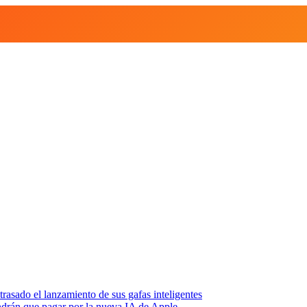
asado el lanzamiento de sus gafas inteligentes
endrán que pagar por la nueva IA de Apple