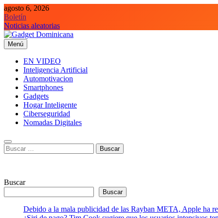
Saltar
agosto 6, 2026
al
Boletín
contenido
Noticias aleatorias
Menú
Gadget Dominicana
Gadgets y Tecnología de consumo
EN VIDEO
Inteligencia Artificial
Automotivacion
Smartphones
Gadgets
Hogar Inteligente
Ciberseguridad
Nomadas Digitales
Buscar:
Buscar
Buscar
Debido a la mala publicidad de las Rayban META, Apple ha retr
¿Siri de pago? Tim Cook sugiere que los usuarios intensivos t