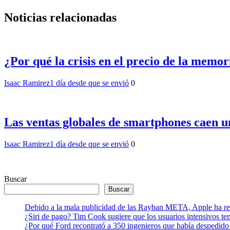
Noticias relacionadas
¿Por qué la crisis en el precio de la memo
Isaac Ramirez
1 día desde que se envió
0
Las ventas globales de smartphones caen u
Isaac Ramirez
1 día desde que se envió
0
Buscar
Buscar
Debido a la mala publicidad de las Rayban META, Apple ha retr
¿Siri de pago? Tim Cook sugiere que los usuarios intensivos t
¿Por qué Ford recontrató a 350 ingenieros que había despedido