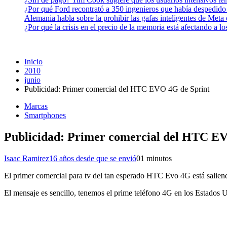
¿Por qué Ford recontrató a 350 ingenieros que había despedido
Alemania habla sobre la prohibir las gafas inteligentes de Meta
¿Por qué la crisis en el precio de la memoria está afectando a 
Inicio
2010
junio
Publicidad: Primer comercial del HTC EVO 4G de Sprint
Marcas
Smartphones
Publicidad: Primer comercial del HTC E
Isaac Ramirez
16 años desde que se envió
0
1 minutos
El primer comercial para tv del tan esperado HTC Evo 4G está salien
El mensaje es sencillo, tenemos el prime teléfono 4G en los Estados U