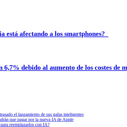
ria está afectando a los smartphones?
n 6,7% debido al aumento de los costes de
asado el lanzamiento de sus gafas inteligentes
endrán que pagar por la nueva IA de Apple
 para reemplazarlos con IA?