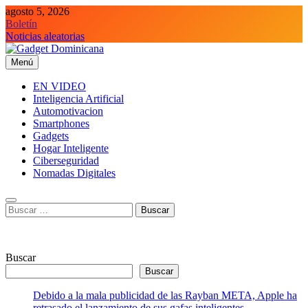
Saltar
agosto 5, 2026
al
Boletín
contenido
Noticias aleatorias
Menú
Gadget Dominicana
Gadgets y Tecnología de consumo
EN VIDEO
Inteligencia Artificial
Automotivacion
Smartphones
Gadgets
Hogar Inteligente
Ciberseguridad
Nomadas Digitales
Buscar:
Buscar
Buscar
Debido a la mala publicidad de las Rayban META, Apple ha
retrasado el lanzamiento de sus gafas inteligentes