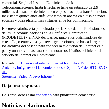
comercial. Según el Instituto Dominicano de las
Telecomunicaciones, hasta la fecha se tiene un estimado de 2.9
millones de usuarios de Internet en el país. Toda una transformación,
inexistente quince años atrás, que también abarca en el uso de redes
sociales y otras plataformas virtuales entre los dominicanos.
El conversatorio, está patrocinado por la Sociedad de Profesionales
de las Telecomunicaciones de la República Dominicana
(PRODETEL) y el NAP del Caribe, junto a los organizadores de
este diálogo entre viejas y nuevas generaciones, se busca hurgar en
los archivos del pasado para conocer la evolución del Internet en el
país y un motivo más para conmemorar los 15 años del inicio del
servicio de Internet en Dominicana.
Etiquetado:
15 anos del internet
Internet
Republica Dominicana
Navegación
Anterior:
Imágenes del lanzamiento desde Sprint NY del HTC EVO
4G
de
Siguiente:
Video: Nuevo Iphone 4
entradas
Deja una respuesta
Lo siento, debes estar
conectado
para publicar un comentario.
Noticias relacionadas