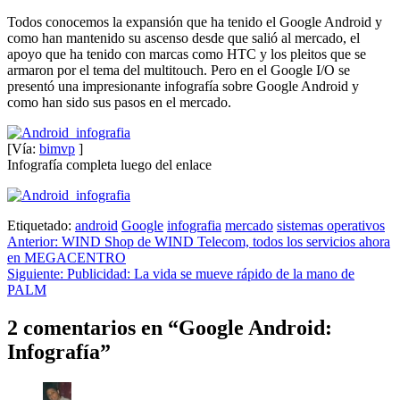
Todos conocemos la expansión que ha tenido el Google Android y
como han mantenido su ascenso desde que salió al mercado, el
apoyo que ha tenido con marcas como HTC y los pleitos que se
armaron por el tema del multitouch. Pero en el Google I/O se
presentó una impresionante infografía sobre Google Android y
como han sido sus pasos en el mercado.
[Vía:
bimvp
]
Infografía completa luego del enlace
Etiquetado:
android
Google
infografia
mercado
sistemas operativos
Navegación
Anterior:
WIND Shop de WIND Telecom, todos los servicios ahora
en MEGACENTRO
de
Siguiente:
Publicidad: La vida se mueve rápido de la mano de
entradas
PALM
2 comentarios en “
Google Android:
Infografía
”