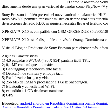
El enfoque abierto de Son
directamente desde una gran variedad de tiendas como PlayNow ™ y A
Sony Ericsson también presenta el nuevo auricular inalámbrico Hi-
radio MW600 permiten transmitir música en tiempo real a tus auricular
de estaciones de radio RDS, ni siquiera necesitas llevar el teléfono con
XPERIA™ X10 es compatible con GSM GPRS/EDGE 850/900/180
XPERIA™ X10 estará disponible a través de Orange Dominicana en 
Visita el Blog de Productos de Sony Ericsson para obtener más infor
Algunas Caracteristicas
1) 4.0 pulgadas FWVGA (480 X 854) pantalla táctil TFT.
2) 8,1 MP con enfoque automático.
3) Geo tagging y reconocimiento facial.
4) Detección de sonrisas y enfoque táctil.
5) Estabilizador Imagen y vídeo.
6) 256 MB de RAM y procesador a 1 GHz Snapdragon.
7) Bluetooth y conectividad Wi-Fi.
8) extendido a 1 GB de almacenamiento
9) GPS
Etiquetado:
android
android en Republica dominicana
orange domini
Anterior:
Republica Dominicana celebra los 15 años del internet