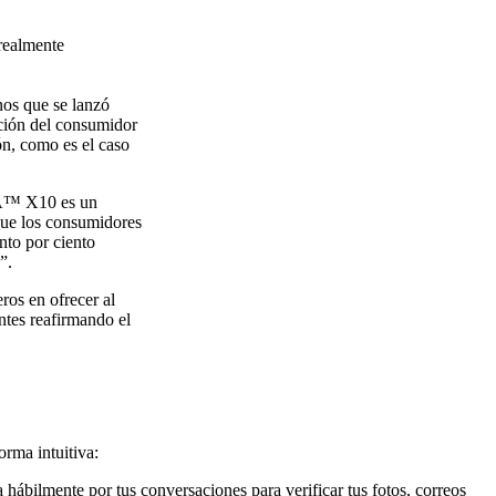
realmente
os que se lanzó
cción del consumidor
n, como es el caso
IA™ X10 es un
 que los consumidores
nto por ciento
”.
ros en ofrecer al
ntes reafirmando el
rma intuitiva:
 hábilmente por tus conversaciones para verificar tus fotos, correos