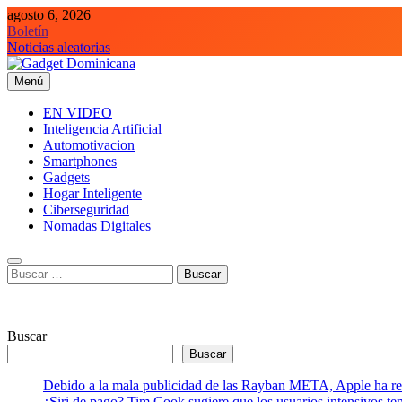
Saltar
agosto 6, 2026
al
Boletín
contenido
Noticias aleatorias
Menú
Gadget Dominicana
Gadgets y Tecnología de consumo
EN VIDEO
Inteligencia Artificial
Automotivacion
Smartphones
Gadgets
Hogar Inteligente
Ciberseguridad
Nomadas Digitales
Buscar:
Buscar
Buscar
Debido a la mala publicidad de las Rayban META, Apple ha retr
¿Siri de pago? Tim Cook sugiere que los usuarios intensivos t