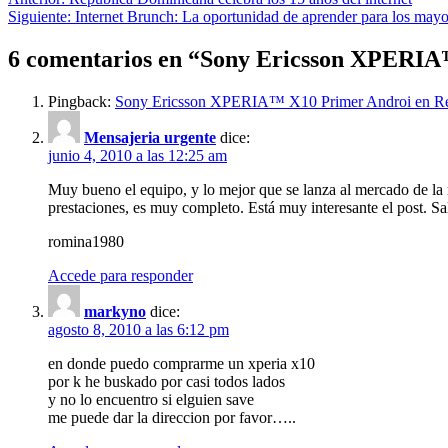
Navegación
Siguiente:
Internet Brunch: La oportunidad de aprender para los mayo
de
entradas
6 comentarios en “
Sony Ericsson XPERIA™
Pingback:
Sony Ericsson XPERIA™ X10 Primer Androi en Rep
Mensajeria urgente
dice:
junio 4, 2010 a las 12:25 am
Muy bueno el equipo, y lo mejor que se lanza al mercado de la m
prestaciones, es muy completo. Está muy interesante el post. Sa
romina1980
Accede para responder
markyno
dice:
agosto 8, 2010 a las 6:12 pm
en donde puedo comprarme un xperia x10
por k he buskado por casi todos lados
y no lo encuentro si elguien save
me puede dar la direccion por favor…..