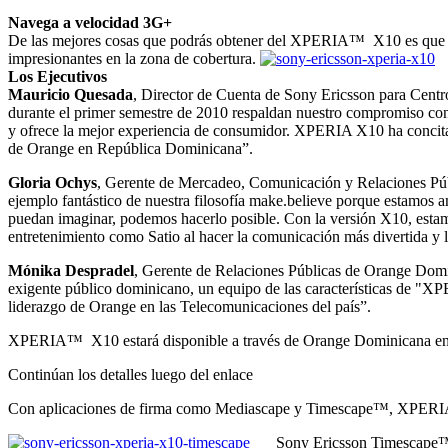
Navega a velocidad 3G+
De las mejores cosas que podrás obtener del XPERIA™ X10 es que vi
impresionantes en la zona de cobertura.
Los Ejecutivos
Mauricio Quesada
, Director de Cuenta de Sony Ericsson para Cent
durante el primer semestre de 2010 respaldan nuestro compromiso con 
y ofrece la mejor experiencia de consumidor. XPERIA X10 ha concitad
de Orange en República Dominicana”.
Gloria Ochys
, Gerente de Mercadeo, Comunicación y Relaciones Pú
ejemplo fantástico de nuestra filosofía make.believe porque estamos 
puedan imaginar, podemos hacerlo posible. Con la versión X10, estam
entretenimiento como Satio al hacer la comunicación más divertida y l
Mónika Despradel
, Gerente de Relaciones Públicas de Orange Domin
exigente público dominicano, un equipo de las características de "X
liderazgo de Orange en las Telecomunicaciones del país”.
XPERIA™ X10 estará disponible a través de Orange Dominicana en 
Continúan los detalles luego del enlace
Con aplicaciones de firma como Mediascape y Timescape™, XPERIA™ 
Sony Ericsson Timescape™