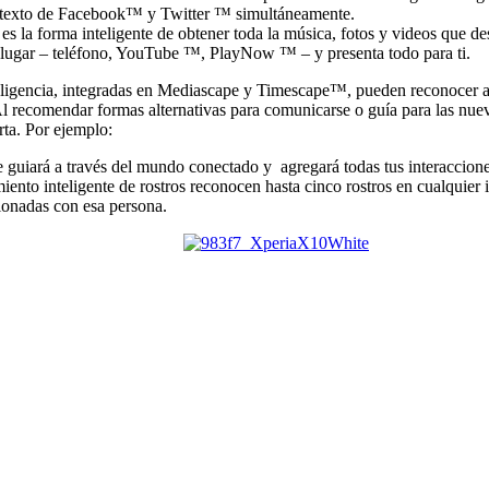
e texto de Facebook™ y Twitter ™ simultáneamente.
 la forma inteligente de obtener toda la música, fotos y videos que dese
 lugar – teléfono, YouTube ™, PlayNow ™ – y presenta todo para ti.
eligencia, integradas en Mediascape y Timescape™, pueden reconocer au
 recomendar formas alternativas para comunicarse o guía para las nue
ta. Por ejemplo:
e guiará a través del mundo conectado y agregará todas tus interaccion
ento inteligente de rostros reconocen hasta cinco rostros en cualquier 
ionadas con esa persona.