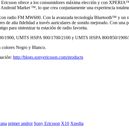
y Ericsson ofrece a los consumidores máxima elección y con XPERIA™ X
ndroid Market ™, lo que crea conjuntamente una experiencia totalmen
Fi con radio FM MW600. Con la avanzada tecnología Bluetooth™ y un ra
es de alta fidelidad a través auriculares de sonido mejorado. Con una p
tigo para sintonizar tu estación de radio favorita.
0/1900, UMTS HSPA 900/1700/2100 y UMTS HSPA 800/850/1900/
colores Negro y Blanco.
mación:
http://blogs.sonyericsson.com/products
cana
primer androi
Sony Ericsson
X10
Xpedia