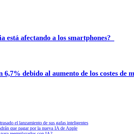
ria está afectando a los smartphones?
n 6,7% debido al aumento de los costes de
asado el lanzamiento de sus gafas inteligentes
endrán que pagar por la nueva IA de Apple
 para reemplazarlos con IA?