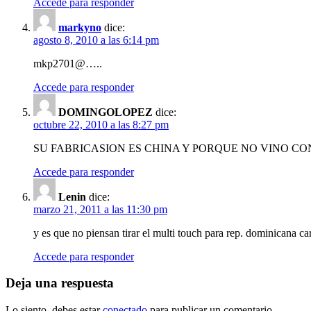
Accede para responder
markyno
dice:
agosto 8, 2010 a las 6:14 pm
mkp2701@…..
Accede para responder
DOMINGOLOPEZ
dice:
octubre 22, 2010 a las 8:27 pm
SU FABRICASION ES CHINA Y PORQUE NO VINO C
Accede para responder
Lenin
dice:
marzo 21, 2011 a las 11:30 pm
y es que no piensan tirar el multi touch para rep. dominicana ca
Accede para responder
Deja una respuesta
Lo siento, debes estar
conectado
para publicar un comentario.