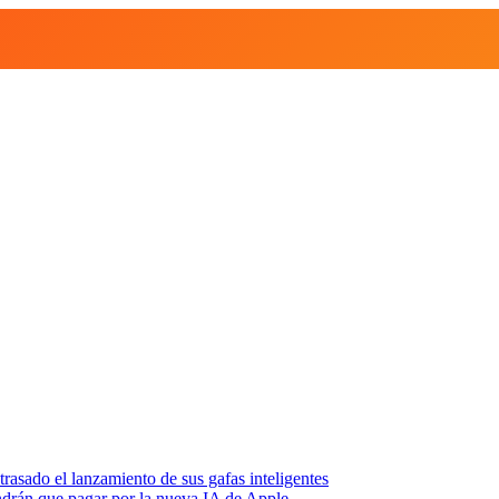
asado el lanzamiento de sus gafas inteligentes
endrán que pagar por la nueva IA de Apple