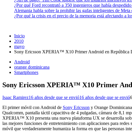
¿Por qué Ford recontrató a 350 ingenieros que había despedido
Alemania habla sobre la prohibir las gafas inteligentes de Meta
¿Por qué la crisis en el precio de la memoria está afectando a 
Inicio
2010
mayo
Sony Ericsson XPERIA™ X10 Primer Android en República D
Android
orange dominicana
Smartphones
Sony Ericsson XPERIA™ X10 Primer Andr
Isaac Ramirez
16 años desde que se envió
16 años desde que se envió
El primer móvil con Android de
Sony Ericsson
y Orange Dominicana y
Qualcomm, pantalla táctil capacitiva de 4 pulgadas, cámara de 8,1 m
XPERIA™ X10 presenta una nueva plataforma UX se desarrolla sobre 
las mejores funciones de entretenimiento con aplicaciones para redes
móvil que verdaderamente humaniza la forma en que las personas inte