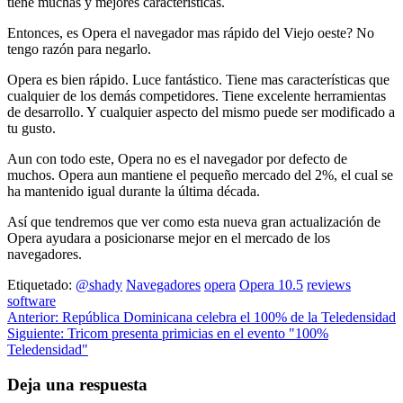
tiene muchas y mejores características.
Entonces, es Opera el navegador mas rápido del Viejo oeste? No
tengo razón para negarlo.
Opera es bien rápido. Luce fantástico. Tiene mas características que
cualquier de los demás competidores. Tiene excelente herramientas
de desarrollo. Y cualquier aspecto del mismo puede ser modificado a
tu gusto.
Aun con todo este, Opera no es el navegador por defecto de
muchos. Opera aun mantiene el pequeño mercado del 2%, el cual se
ha mantenido igual durante la última década.
Así que tendremos que ver como esta nueva gran actualización de
Opera ayudara a posicionarse mejor en el mercado de los
navegadores.
Etiquetado:
@shady
Navegadores
opera
Opera 10.5
reviews
software
Navegación
Anterior:
República Dominicana celebra el 100% de la Teledensidad
Siguiente:
Tricom presenta primicias en el evento "100%
de
Teledensidad"
entradas
Deja una respuesta