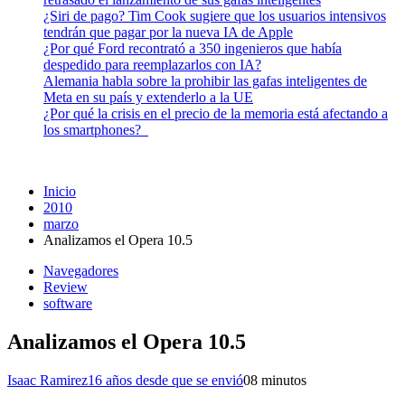
¿Siri de pago? Tim Cook sugiere que los usuarios intensivos
tendrán que pagar por la nueva IA de Apple
¿Por qué Ford recontrató a 350 ingenieros que había
despedido para reemplazarlos con IA?
Alemania habla sobre la prohibir las gafas inteligentes de
Meta en su país y extenderlo a la UE
¿Por qué la crisis en el precio de la memoria está afectando a
los smartphones?
Inicio
2010
marzo
Analizamos el Opera 10.5
Navegadores
Review
software
Analizamos el Opera 10.5
Isaac Ramirez
16 años desde que se envió
0
8 minutos