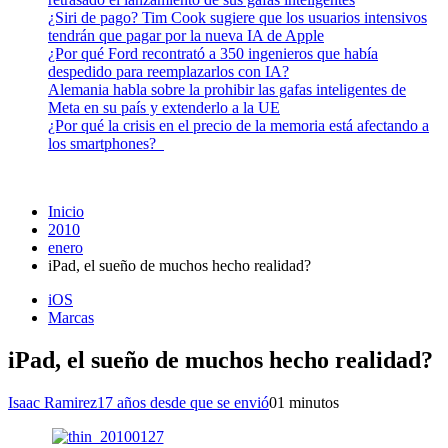
¿Siri de pago? Tim Cook sugiere que los usuarios intensivos
tendrán que pagar por la nueva IA de Apple
¿Por qué Ford recontrató a 350 ingenieros que había
despedido para reemplazarlos con IA?
Alemania habla sobre la prohibir las gafas inteligentes de
Meta en su país y extenderlo a la UE
¿Por qué la crisis en el precio de la memoria está afectando a
los smartphones?
Inicio
2010
enero
iPad, el sueño de muchos hecho realidad?
iOS
Marcas
iPad, el sueño de muchos hecho realidad?
Isaac Ramirez
17 años desde que se envió
0
1 minutos