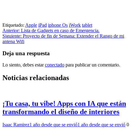
Etiquetado:
Apple
iPad
iphone Os
iWork
tablet
Navegación
Anterior:
Lista de Gadgets en caso de Emergencia.
Siguiente:
Proyecto de fin de Semana: Extender el Rango de mi
de
antena Wifi
entradas
Deja una respuesta
Lo siento, debes estar
conectado
para publicar un comentario.
Noticias relacionadas
¡Tu casa, tu vibe! Apps con IA que están
transformando el diseño de interiores
Isaac Ramirez
1 año desde que se envió
1 año desde que se envió
0