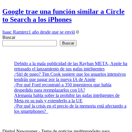
Google trae una función similar a Circle
to Search a los iPhones
Isaac Ramirez
1 año desde que se envió
0
Buscar
Buscar
Debido a la mala publicidad de las Rayban META, Apple ha
retrasado el lanzamiento de sus gafas inteligentes
¿Siri de pago? Tim Cook sugiere que los usuarios intensivos
tendrán que pagar por la nueva IA de Apple
¿Por qué Ford recontrató a 350 ingenieros que había
despedido para reemplazarlos con IA?
Alemania habla sobre la prohibir las gafas inteligentes de
Meta en su país y extenderlo a la UE
¿Por qué la crisis en el precio de la memoria está afectando a
los smartphones?
Digital Newspaper - Tema de noticias multipropósito para