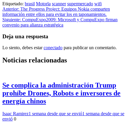
Etiquetado:
brasil
Motorla
scanner
supermercado
wifi
Navegación
Anterior:
The Progress Project: Equipos Nokia comparten
información entre ellos para evitar los en taponamientos.
de
Siguiente:
CompuExpo2009: Microsoft y CompuExpo firman
entradas
convenio para alianza estratégica
Deja una respuesta
Lo siento, debes estar
conectado
para publicar un comentario.
Noticias relacionadas
Se complica la administración Trump
prohíbe Drones, Robots e inversores de
energía chinos
Isaac Ramirez
1 semana desde que se envió
1 semana desde que se
envió
0