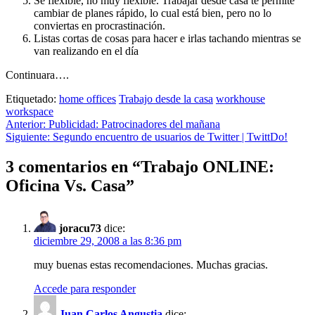
Se flexible, no muy flexible. Trabajar desde casa te permite
cambiar de planes rápido, lo cual está bien, pero no lo
conviertas en procrastinación.
Listas cortas de cosas para hacer e irlas tachando mientras se
van realizando en el día
Continuara….
Etiquetado:
home offices
Trabajo desde la casa
workhouse
workspace
Navegación
Anterior:
Publicidad: Patrocinadores del mañana
Siguiente:
Segundo encuentro de usuarios de Twitter | TwittDo!
de
entradas
3 comentarios en “
Trabajo ONLINE:
Oficina Vs. Casa
”
joracu73
dice:
diciembre 29, 2008 a las 8:36 pm
muy buenas estas recomendaciones. Muchas gracias.
Accede para responder
Juan Carlos Angustia
dice: