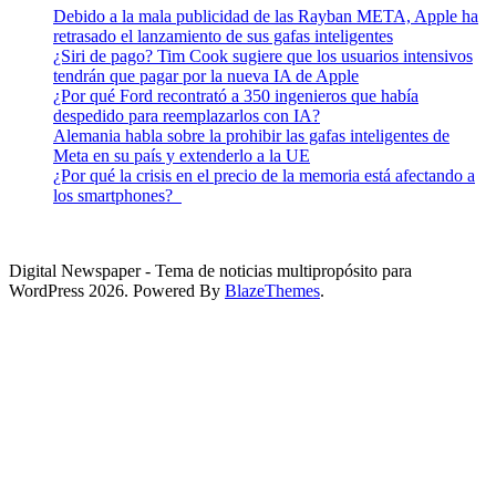
Debido a la mala publicidad de las Rayban META, Apple ha
retrasado el lanzamiento de sus gafas inteligentes
¿Siri de pago? Tim Cook sugiere que los usuarios intensivos
tendrán que pagar por la nueva IA de Apple
¿Por qué Ford recontrató a 350 ingenieros que había
despedido para reemplazarlos con IA?
Alemania habla sobre la prohibir las gafas inteligentes de
Meta en su país y extenderlo a la UE
¿Por qué la crisis en el precio de la memoria está afectando a
los smartphones?
Digital Newspaper - Tema de noticias multipropósito para
WordPress 2026. Powered By
BlazeThemes
.