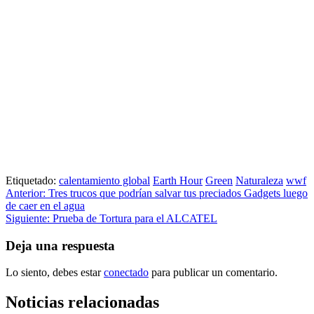
Etiquetado:
calentamiento global
Earth Hour
Green
Naturaleza
wwf
Navegación
Anterior:
Tres trucos que podrían salvar tus preciados Gadgets luego
de caer en el agua
de
Siguiente:
Prueba de Tortura para el ALCATEL
entradas
Deja una respuesta
Lo siento, debes estar
conectado
para publicar un comentario.
Noticias relacionadas